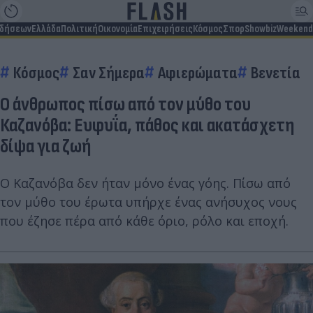
ιδήσεων
Ελλάδα
Πολιτική
Οικονομία
Επιχειρήσεις
Κόσμος
Σπορ
Showbiz
Weekend
Κόσμος
Σαν Σήμερα
Αφιερώματα
Βενετία
Ο άνθρωπος πίσω από τον μύθο του
Καζανόβα: Ευφυΐα, πάθος και ακατάσχετη
δίψα για ζωή
Ο Καζανόβα δεν ήταν μόνο ένας γόης. Πίσω από
τον μύθο του έρωτα υπήρχε ένας ανήσυχος νους
που έζησε πέρα από κάθε όριο, ρόλο και εποχή.