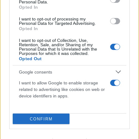
Personal Data.
Opted In
I want to opt-out of processing my
Personal Data for Targeted Advertising.
Opted In
I want to opt-out of Collection, Use,
Retention, Sale, and/or Sharing of my
Ο μεγάλος έρωτας που δεν ξέχασε ποτέ
Personal Data that Is Unrelated with the
Purposes for which it was collected.
Opted Out
Παρά τις αμέτρητες κατακτήσεις του, μία γυναίκα
Google consents
φαίνεται πως κατάφερε να αφήσει ανεξίτηλο
I want to allow Google to enable storage
αποτύπωμα στη ζωή του. Ήταν η μυστηριώδης
related to advertising like cookies on web or
Ανριέτ (Henriette). Οι ερευνητές πιστεύουν ότι το
device identifiers in apps.
αληθινό της όνομα ήταν Jeanne Marie d'Albert de
Saint Hippolyte.
CONFIRM
Τη γνώρισε το 1749 και έζησαν έναν θυελλώδη
έρωτα λίγων μηνών, ο οποίος έμελλε να τον