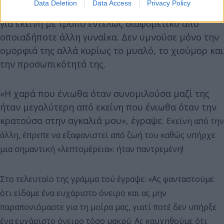
Data Deletion
Data Access
Privacy Policy
στοιχειώνει για δεκαετίες. Στα γραπτά του μιλούσε
για εκείνη με τρόπο εντελώς διαφορετικό από
οποιαδήποτε άλλη γυναίκα. Δεν υμνούσε μόνο την
ομορφιά της αλλά κυρίως το μυαλό, το χιούμορ και
την προσωπικότητά της.
«Η χαρά που ένιωθα όταν συνομιλούσα μαζί της
ήταν μεγαλύτερη από εκείνη που ένιωθα όταν την
κρατούσα στην αγκαλιά μου», έγραψε.
Εκείνη από την
άλλη, έπρεπε να εξαφανιστεί από ζωή του καθώς υπήρχε
μια σημαντική «λεπτομέρεια»: ήταν παντρεμένη!
Στο τελευταίο της γράμμα τού έγραψε: «Ας φανταστούμε
ότι είδαμε ένα ευχάριστο όνειρο και ας μην
παραπονιόμαστε για τη μοίρα μας, γιατί ποτέ δεν υπήρξε
ένα ευχάριστο όνειρο τόσο μακρύ. Ας καυχηθούμε ότι