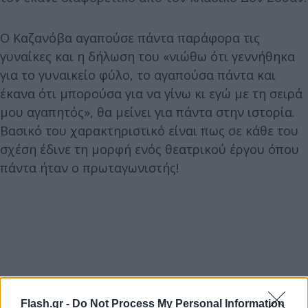
Ο Καζανόβα αγαπούσε πάντα παράφορα τις
γυναίκες και η δήλωση του «νιώθω ότι γεννήθηκα
για το γυναικείο φύλο, το αγαπούσα πάντα και
έκανα ότι μπορούσα για να γίνω κι εγώ με τη σειρά
μου αγαπητός», θα μείνει για πάντα στην ιστορία.
Βασικό του χαρακτηριστικό είναι πως σε κάθε του
σχέση έδινε τη μορφή ενός θεατρικού έργου όπου
πάντα ήταν ο πρωταγωνιστής!
Flash.gr -
Do Not Process My Personal Information