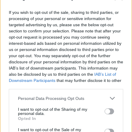
If you wish to opt-out of the sale, sharing to third parties, or
processing of your personal or sensitive information for
targeted advertising by us, please use the below opt-out
section to confirm your selection. Please note that after your
opt-out request is processed you may continue seeing
interest-based ads based on personal information utilized by
us or personal information disclosed to third parties prior to
your opt-out. You may separately opt-out of the further
disclosure of your personal information by third parties on the
IAB’s list of downstream participants. This information may
also be disclosed by us to third parties on the
IAB’s List of
Downstream Participants
that may further disclose it to other
third parties.
Please note that this website/app uses one or more Google
Personal Data Processing Opt Outs
services and may gather and store information including but
not limited to your visit or usage behaviour. You may click to
I want to opt-out of the Sharing of my
personal data.
grant or deny consent to Google and its third-party tags to
Opted In
use your data for below specified purposes in below Google
consent section.
I want to opt-out of the Sale of my