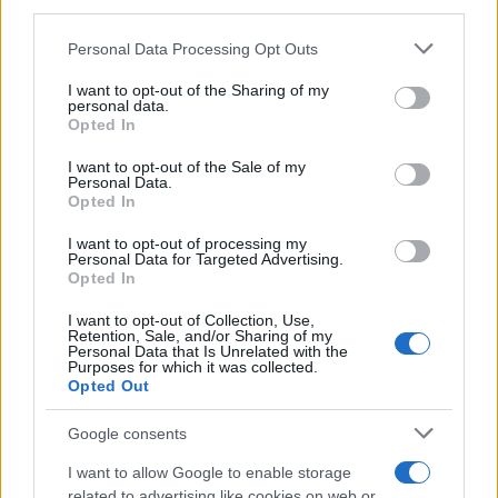
third parties.
Please note that this website/app uses one or more Google
Personal Data Processing Opt Outs
services and may gather and store information including but
not limited to your visit or usage behaviour. You may click to
I want to opt-out of the Sharing of my
personal data.
grant or deny consent to Google and its third-party tags to
Opted In
use your data for below specified purposes in below Google
consent section.
I want to opt-out of the Sale of my
Personal Data.
Opted In
I want to opt-out of processing my
Personal Data for Targeted Advertising.
Opted In
I want to opt-out of Collection, Use,
Retention, Sale, and/or Sharing of my
Personal Data that Is Unrelated with the
Purposes for which it was collected.
Opted Out
Google consents
I want to allow Google to enable storage
related to advertising like cookies on web or