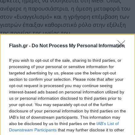
αρκετές ημέρες να νοσηλευτεί στη ΜΕΘ. Όπως
ανέφερε η παρουσιάστρια, η άμεση μεταφορά του
στον «Ευαγγελισμό» και η γρήγορη επέμβαση των
γιατρών έπαιξαν καθοριστικό ρόλο στην εξέλιξη
της πορείας της υγείας του.
Flash.gr -
Do Not Process My Personal Information
«Βρισκόταν στη Γερμανία σε ένα κέντρο
αποκατάστασης και οι Γερμανοί έκαναν αυτό που
If you wish to opt-out of the sale, sharing to third parties, or
έπρεπε, φαίνεται ότι το έκαναν και καλά. Χωρίς να
processing of your personal or sensitive information for
targeted advertising by us, please use the below opt-out
αδικήσουμε τους Έλληνες γιατρούς που είχε την
section to confirm your selection. Please note that after your
τύχη ο Γιώργος να βρεθεί κατευθείαν στον
opt-out request is processed you may continue seeing
Ευαγγελισμό, να πέσει σε ένα πολύ καλό ιατρικό
interest-based ads based on personal information utilized by
team, αμέσως να μπει στο χειρουργείο και να πάνε
us or personal information disclosed to third parties prior to
your opt-out. You may separately opt-out of the further
όλα καλά», κατέληξε η Σταματίνα Τσιμτσιλή.
disclosure of your personal information by third parties on the
IAB’s list of downstream participants. This information may
also be disclosed by us to third parties on the
IAB’s List of
Downstream Participants
that may further disclose it to other