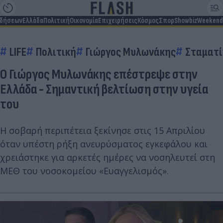
ιδήσεων
Ελλάδα
Πολιτική
Οικονομία
Επιχειρήσεις
Κόσμος
Σπορ
Showbiz
Weekend
LIFE
Πολιτική
Γιώργος Μυλωνάκης
Σταματί
Ο Γιώργος Μυλωνάκης επέστρεψε στην
Ελλάδα - Σημαντική βελτίωση στην υγεία
του
Η σοβαρή περιπέτεια ξεκίνησε στις 15 Απριλίου
όταν υπέστη ρήξη ανευρύσματος εγκεφάλου και
χρειάστηκε για αρκετές ημέρες να νοσηλευτεί στη
ΜΕΘ του νοσοκομείου «Ευαγγελισμός».