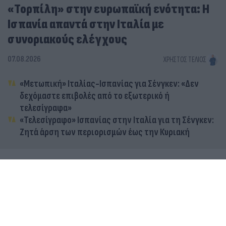
«Τορπίλη» στην ευρωπαϊκή ενότητα: Η
Ισπανία απαντά στην Ιταλία με
συνοριακούς ελέγχους
07.08.2026
ΧΡΉΣΤΟΣ ΤΈΛΙΟΣ
«Μετωπική» Ιταλίας-Ισπανίας για Σένγκεν: «Δεν
δεχόμαστε επιβολές από το εξωτερικό ή
τελεσίγραφα»
«Τελεσίγραφο» Ισπανίας στην Ιταλία για τη Σένγκεν:
Ζητά άρση των περιορισμών έως την Κυριακή