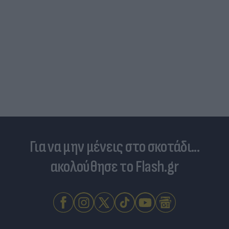
Νέο κύμα καύσωνα σαρώνει την Ευρώπη:
Θερμοκρασίες - ρεκόρ & έκτακτα μέτρα σε πολλές
χώρες
Για να μην μένεις στο σκοτάδι...
ακολούθησε το Flash.gr