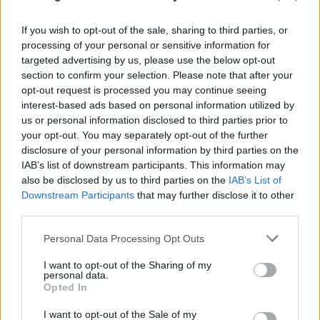
Το τέλος στελεχών του ΣΚΑΪ: Το χρονικό ενός
If you wish to opt-out of the sale, sharing to third parties, or
προαναγγελθέντος «θανάτου» με σφραγίδα Γιάννη
processing of your personal or sensitive information for
Αλαφούζου
targeted advertising by us, please use the below opt-out
section to confirm your selection. Please note that after your
07.08.2026
ΧΡΊΣΛΑ ΓΕΩΡΓΑΚΟΠΟΎΛΟΥ
opt-out request is processed you may continue seeing
interest-based ads based on personal information utilized by
us or personal information disclosed to third parties prior to
your opt-out. You may separately opt-out of the further
disclosure of your personal information by third parties on the
IAB’s list of downstream participants. This information may
also be disclosed by us to third parties on the
IAB’s List of
Downstream Participants
that may further disclose it to other
third parties.
Please note that this website/app uses one or more Google
Personal Data Processing Opt Outs
services and may gather and store information including but
not limited to your visit or usage behaviour. You may click to
I want to opt-out of the Sharing of my
personal data.
grant or deny consent to Google and its third-party tags to
Opted In
use your data for below specified purposes in below Google
consent section.
I want to opt-out of the Sale of my