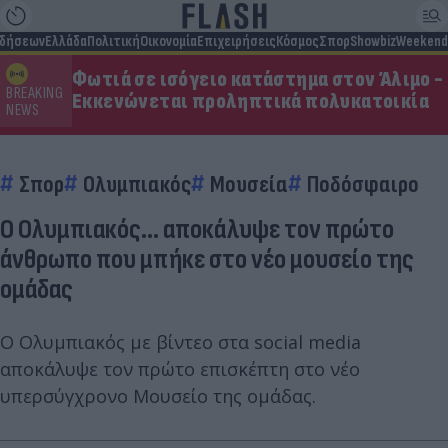
ιδήσεων
Ελλάδα
Πολιτική
Οικονομία
Επιχειρήσεις
Κόσμος
Σπορ
Showbiz
Weekend
Φωτιά σε ισόγειο κατάστημα στον Άλιμο -
BREAKING
Εκκενώνεται προληπτικά πολυκατοικία
NEWS
Σπορ
Ολυμπιακός
Μουσεία
Ποδόσφαιρο
Ο Ολυμπιακός... αποκάλυψε τον πρώτο
άνθρωπο που μπήκε στο νέο μουσείο της
ομάδας
Ο Ολυμπιακός με βίντεο στα social media
αποκάλυψε τον πρώτο επισκέπτη στο νέο
υπερσύγχρονο Μουσείο της ομάδας.