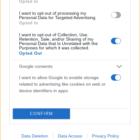
«Η μόνη ολοκληρωμένη συναυλία», είπε ο Σον,
Opted In
«σίγουρα η μόνη συναυλία που νομίζω ότι έπαιξε
I want to opt-out of processing my
και ένα τραγούδι των Beatles ("Come Together"),
Personal Data for Targeted Advertising.
Opted In
γιατί νομίζω ότι ήταν απλώς σε καλή διάθεση».
I want to opt-out of Collection, Use,
Retention, Sale, and/or Sharing of my
Personal Data that Is Unrelated with the
Purposes for which it was collected.
Opted Out
Google consents
I want to allow Google to enable storage
related to advertising like cookies on web or
device identifiers in apps.
CONFIRM
Ο Σον Όνο Λένον έχει μια πολύπλευρη καριέρα ως
Data Deletion
Data Access
Privacy Policy