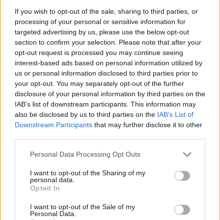
If you wish to opt-out of the sale, sharing to third parties, or
processing of your personal or sensitive information for
targeted advertising by us, please use the below opt-out
section to confirm your selection. Please note that after your
opt-out request is processed you may continue seeing
interest-based ads based on personal information utilized by
us or personal information disclosed to third parties prior to
your opt-out. You may separately opt-out of the further
disclosure of your personal information by third parties on the
Τι θεωρεί ως κληρονομιά τους; «Ειρήνη και αγάπη»,
IAB’s list of downstream participants. This information may
απάντησε. «Αλλά δεν είναι μόνο ειρήνη και αγάπη.
also be disclosed by us to third parties on the
IAB’s List of
Είναι μια στάση απέναντι στον ακτιβισμό που
Downstream Participants
that may further disclose it to other
third parties.
γίνεται με χιούμορ και αγάπη». Αυτή η στάση είναι
ορατή στο νέο ντοκιμαντέρ του HBO
One to One
,
Please note that this website/app uses one or more Google
Personal Data Processing Opt Outs
services and may gather and store information including but
για τη φιλανθρωπική συναυλία του John και της
not limited to your visit or usage behaviour. You may click to
I want to opt-out of the Sharing of my
Yoko το 1972 στο Madison Square Garden – τη μόνη
personal data.
grant or deny consent to Google and its third-party tags to
Opted In
συναυλία που είχαν δώσει μαζί οι δυο τους.
use your data for below specified purposes in below Google
consent section.
I want to opt-out of the Sale of my
Personal Data.