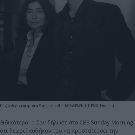
Ο Τζον Λένον και η Γιόκο Όνο (φωτο: ΑΠΕ-ΜΠΕ/EPA PHOTO PA/STF/ss-hh)
Ειδικότερα, ο Σον δήλωσε στο CBS Sunday Morning
ότι θεωρεί καθήκον του να προστατεύσει την