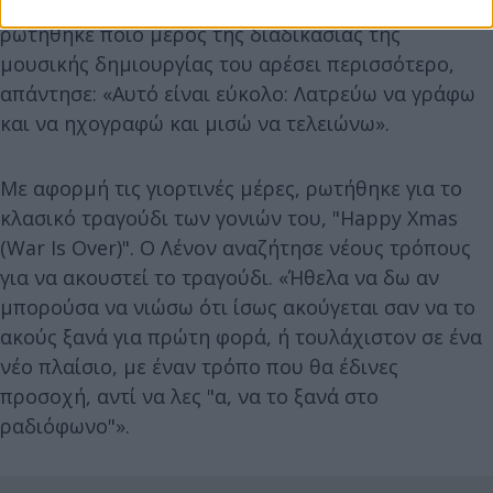
μουσικός, παραγωγός και στιχουργός. Όταν
ρωτήθηκε ποιο μέρος της διαδικασίας της
μουσικής δημιουργίας του αρέσει περισσότερο,
απάντησε: «Αυτό είναι εύκολο: Λατρεύω να γράφω
και να ηχογραφώ και μισώ να τελειώνω».
Με αφορμή τις γιορτινές μέρες, ρωτήθηκε για το
κλασικό τραγούδι των γονιών του, "Happy Xmas
(War Is Over)". Ο Λένον αναζήτησε νέους τρόπους
για να ακουστεί το τραγούδι. «Ήθελα να δω αν
μπορούσα να νιώσω ότι ίσως ακούγεται σαν να το
ακούς ξανά για πρώτη φορά, ή τουλάχιστον σε ένα
νέο πλαίσιο, με έναν τρόπο που θα έδινες
προσοχή, αντί να λες "α, να το ξανά στο
ραδιόφωνο"».