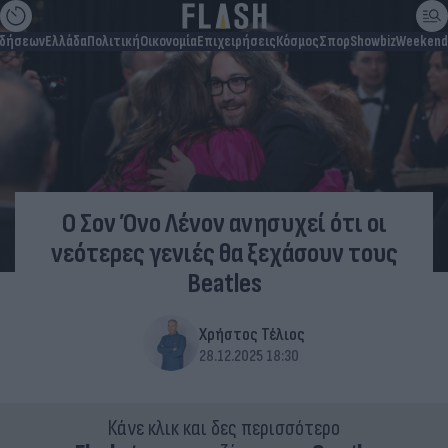
ιδήσεων
Ελλάδα
Πολιτική
Οικονομία
Επιχειρήσεις
Κόσμος
Σπορ
Showbiz
Weekend
Ο Σον Όνο Λένον ανησυχεί ότι οι
νεότερες γενιές θα ξεχάσουν τους
Beatles
Χρήστος Τέλιος
28.12.2025 18:30
Κάνε κλικ και δες περισσότερο