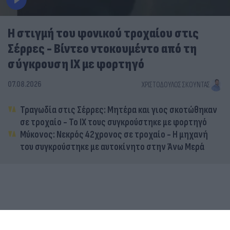
Η στιγμή του φονικού τροχαίου στις
Σέρρες - Βίντεο ντοκουμέντο από τη
σύγκρουση ΙΧ με φορτηγό
07.08.2026
ΧΡΙΣΤΌΔΟΥΛΟΣ ΣΚΟΎΝΤΑΣ
Τραγωδία στις Σέρρες: Μητέρα και γιος σκοτώθηκαν
σε τροχαίο - Το ΙΧ τους συγκρούστηκε με φορτηγό
Μύκονος: Νεκρός 42χρονος σε τροχαίο - Η μηχανή
του συγκρούστηκε με αυτοκίνητο στην Άνω Μερά