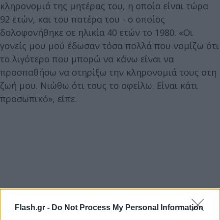
κληρονομιά της μητέρας του, η οποία είναι τώρα
92 ετών, και του πατέρα του - ο οποίος
δολοφονήθηκε σε ηλικία 40 ετών το 1980. «Οι
γονείς μου μού έδωσαν τόσα πολλά που νομίζω ότι
το λιγότερο που μπορώ να κάνω είναι να
προσπαθήσω να στηρίξω την κληρονομιά τους στη
ζωή μου. Νιώθω ότι τους το οφείλω. Είναι κάτι
προσωπικό», είπε.
Flash.gr -
Do Not Process My Personal Information