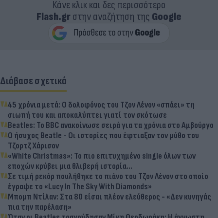
Κάνε κλικ και δες περισσότερο
Flash.gr
στην αναζήτηση της
Google
Διάβασε σχετικά
45 χρόνια μετά: Ο δολοφόνος του Τζον Λένον «σπάει» τη
σιωπή του και αποκαλύπτει γιατί τον σκότωσε
Beatles: To BBC ανακοίνωσε σειρά για τα χρόνια στο Αμβούργο
Ο ήσυχος Beatle - Οι ιστορίες που έφτιαξαν τον μύθο του
Τζορτζ Χάρισον
«White Christmas»: Το πιο επιτυχημένο single όλων των
εποχών κρύβει μια θλιβερή ιστορία...
Σε τιμή ρεκόρ πουλήθηκε το πιάνο του Τζον Λένον στο οποίο
έγραψε το «Lucy In The Sky With Diamonds»
Μπομπ Ντίλαν: Στα 80 είσαι πλέον ελεύθερος - «Δεν κυνηγάς
πια την παρέλαση»
Όταν οι Beatles τραγούδησαν Μίκη Θεοδωράκη: Η άγνωστη