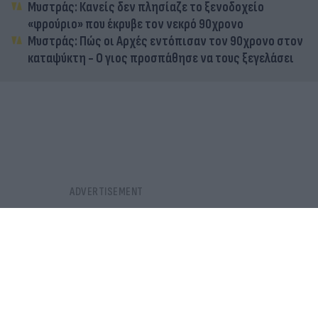
Μυστράς: Κανείς δεν πλησίαζε το ξενοδοχείο
«φρούριο» που έκρυβε τον νεκρό 90χρονο
Μυστράς: Πώς οι Αρχές εντόπισαν τον 90χρονο στον
καταψύκτη - Ο γιος προσπάθησε να τους ξεγελάσει