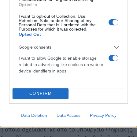
Opted In
I want to opt-out of Collection, Use,
Retention, Sale, and/or Sharing of my
Personal Data that Is Unrelated with the
Purposes for which it was collected.
Opted Out
Google consents
I want to allow Google to enable storage
related to advertising like cookies on web or
device identifiers in apps.
CONFIRM
Υπενθυμίζεται ότι ο Προσωπικός Αριθμός
αναμένεται μέσα στον Μάιο και θα χορηγείται
Data Deletion
Data Access
Privacy Policy
στους πολίτες μέσω ειδικής εφαρμογής του Gov.gr,
η οποία σχεδιάστηκε από το υπουργείο Ψηφιακής