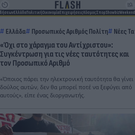
ιδήσεων
Ελλάδα
Πολιτική
Οικονομία
Επιχειρήσεις
Κόσμος
Σπορ
Showbiz
Weekend
Ελλάδα
Προσωπικός Αριθμός Πολίτη
Νέες Τ
«Όχι στο χάραγμα του Αντίχριστου»:
Συγκέντρωση για τις νέες ταυτότητες και
τον Προσωπικό Αριθμό
«Όποιος πάρει την ηλεκτρονική ταυτότητα θα γίνει
δούλος αυτών, δεν θα μπορεί ποτέ να ξεφύγει από
αυτούς», είπε ένας διοργανωτής.