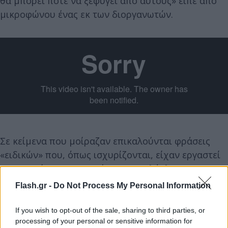
θα μπορεί ποτέ να ξεφύγει από αυτούς» είπε από
μικροφώνου ένας εκ των διοργανωτών.
Σε κείμενα που μοίραζαν επικαλούνται φράσεις
«ειδικών» που, όπως ισχυρίζονται, είχαν εργαστεί
σε εταιρείες που εγκατέστησαν «ολόκληρο το
παγκόσμιο σύστημα κομπιούτερ» και οι οποίοι
Flash.gr -
Do Not Process My Personal Information
υποστηρίζουν ότι «αν έχετε πιστωτική κάρτα και τη
βάλετε σε οποιαδήποτε αυτόματη μηχανή
If you wish to opt-out of the sale, sharing to third parties, or
processing of your personal or sensitive information for
είσπραξης, σε οποιαδήποτε τράπεζα του κόσμου,