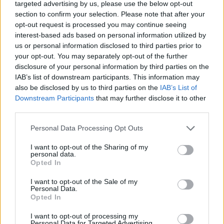
targeted advertising by us, please use the below opt-out
θα σας συνέδεε αυτόματα με τον υπερυπολογιστή
section to confirm your selection. Please note that after your
της Ευρώπης και τα τρία πρώτα ψηφία που θα
opt-out request is processed you may continue seeing
ενεργοποιήσουν την κάρτα σας είναι ο αριθμός
interest-based ads based on personal information utilized by
us or personal information disclosed to third parties prior to
666».
your opt-out. You may separately opt-out of the further
disclosure of your personal information by third parties on the
IAB’s list of downstream participants. This information may
also be disclosed by us to third parties on the
IAB’s List of
Downstream Participants
that may further disclose it to other
third parties.
Please note that this website/app uses one or more Google
Personal Data Processing Opt Outs
services and may gather and store information including but
not limited to your visit or usage behaviour. You may click to
I want to opt-out of the Sharing of my
personal data.
grant or deny consent to Google and its third-party tags to
Opted In
use your data for below specified purposes in below Google
consent section.
I want to opt-out of the Sale of my
Personal Data.
Opted In
I want to opt-out of processing my
Personal Data for Targeted Advertising.