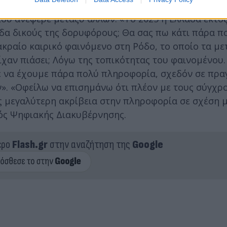
ου ανέφερε μεταξύ άλλων: «Το 2025 η Ελλάδα εκτοξ
άδα δικούς της δορυφόρους; Θα σας πω κάτι πάρα π
ακραίο καιρικό φαινόμενο στη Ρόδο, το οποίο τα μ
είχαν πιάσει; Λόγω της τοπικότητας του φαινομένου.
να έχουμε πάρα πολύ πληροφορία, σχεδόν σε πρα
». «Οφείλω να επισημάνω ότι πλέον με τους σύγχρ
 μεγαλύτερη ακρίβεια στην πληροφορία σε σχέση μ
γός Ψηφιακής Διακυβέρνησης.
ερο
Flash.gr
στην αναζήτηση της
Google