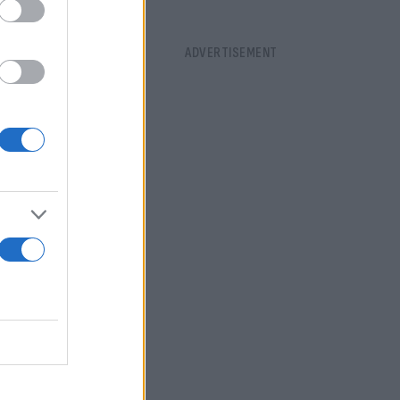
ov, το
 αυτό το
 ισχύ,
υβέρνηση
ώνυμα
ή τα
πλούτο, το
το καύσιμο.
α πολύ απλά,
ρέσουμε να
για μια
έσα από τον
μπορέσουν να
αναπτύξουν