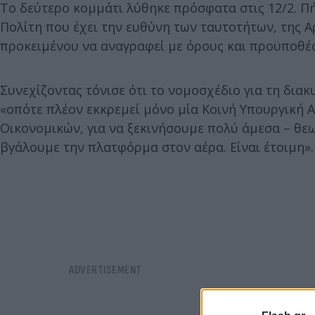
Το δεύτερο κομμάτι λύθηκε πρόσφατα στις 12/2. Πή
Πολίτη που έχει την ευθύνη των ταυτοτήτων, της
προκειμένου να αναγραφεί με όρους και προϋποθέσ
Συνεχίζοντας τόνισε ότι το νομοσχέδιο για τη δια
«οπότε πλέον εκκρεμεί μόνο μία Κοινή Υπουργική 
Οικονομικών, για να ξεκινήσουμε πολύ άμεσα – θε
βγάλουμε την πλατφόρμα στον αέρα. Είναι έτοιμη».