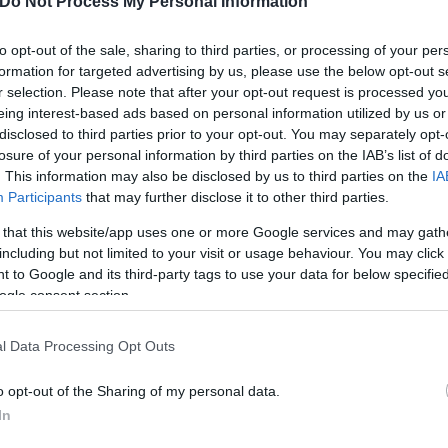
Do Not Process My Personal Information
to opt-out of the sale, sharing to third parties, or processing of your per
formation for targeted advertising by us, please use the below opt-out s
r selection. Please note that after your opt-out request is processed y
 είπε: «Να εξηγήσουμε τι είναι αυτός ο υπερυπολογ
eing interest-based ads based on personal information utilized by us or
τή Νοημοσύνη την ώρα αυτή στηρίζεται σε τέτοια μ
disclosed to third parties prior to your opt-out. You may separately opt-
losure of your personal information by third parties on the IAB’s list of
αι υπερυπολογιστές. Όσο λοιπόν δεν έχουμε τέτοι
. This information may also be disclosed by us to third parties on the
IA
ές Τεχνητής Νοημοσύνης "τρέχουν" σε κάποια μηχαν
Participants
that may further disclose it to other third parties.
ποίο αντανακλά και στο κόστος της Τεχνητής Νοημο
 that this website/app uses one or more Google services and may gath
ης χώρας μας. Με τον "Δαίδαλο" πλέον θα μπορούμ
including but not limited to your visit or usage behaviour. You may click 
αι στην ουσία να δώσουμε πόρους, δωρεάν πόρους
 to Google and its third-party tags to use your data for below specifi
ogle consent section.
 στο ελληνικό δημόσιο, προκειμένου να μπορεί να "τ
χικά ο κ. Παπαστεργίου.
l Data Processing Opt Outs
ρες που έβγαλαν εφαρμογές Τε
o opt-out of the Sharing of my personal data.
In