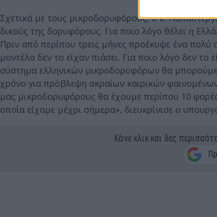
Σχετικά με τους μικροδορυφόρους, ο κ. Παπαστεργί
δικούς της δορυφόρους. Για ποιο λόγο θέλει η Ελλ
Πριν από περίπου τρεις μήνες προέκυψε ένα πολύ 
μοντέλα δεν το είχαν πιάσει. Για ποιο λόγο δεν το 
σύστημα ελληνικών μικροδορυφόρων θα μπορούμε 
χρόνο για πρόβλεψη ακραίων καιρικών φαινομένων
μας μικροδορυφόρους θα έχουμε περίπου 10 φορές
οποία είχαμε μέχρι σήμερα», διευκρίνισε ο υπουρ
Κάνε κλικ και δες περισσότ