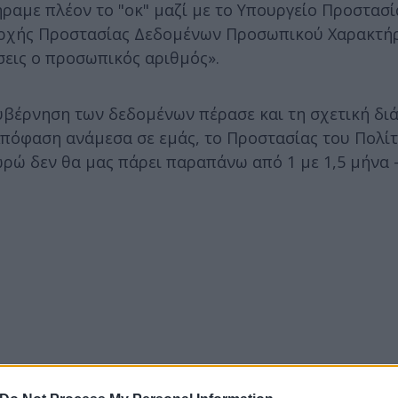
ραμε πλέον το "οκ" μαζί με το Υπουργείο Προστασί
 Αρχής Προστασίας Δεδομένων Προσωπικού Χαρακτή
εις ο προσωπικός αριθμός».
κυβέρνηση των δεδομένων πέρασε και τη σχετική διά
Απόφαση ανάμεσα σε εμάς, το Προστασίας του Πολίτ
ωρώ δεν θα μας πάρει παραπάνω από 1 με 1,5 μήνα 