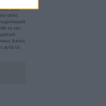
εύει τους
ολύ απλό.
ετεωρολογικά
 Με το νέο
γματικό
ονους δικούς
ε αυτά τα