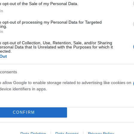
o opt-out of the Sale of my Personal Data.
In
έβγαλαν εφαρμογές Τεχνητής Νοημοσύνης με το myg
to opt-out of processing my Personal Data for Targeted
τηματολόγιο. Το πιο σημαντικό κίνητρο όμως είναι
ing.
νητή νοημοσύνη θέλει τρία πράγματα: υπολογιστική
In
λεια της Βουλής πέρασε το νομοσχέδιο για τη διακ
o opt-out of Collection, Use, Retention, Sale, and/or Sharing
ersonal Data that Is Unrelated with the Purposes for which it
στην ουσία βάζει σε μια τάξη το πώς μπορούμε αν
lected.
 ή να δώσουμε τα δεδομένα σας, τα δεδομένα μου 
Out
μα δεδομένα να αποτελέσουν πηγή έμπνευσης, τον 
εποχή της τεχνητής νοημοσύνης έχοντας όλο αυτό 
consents
ίπε και πρόσθεσε: «Για να μπορέσουμε λοιπόν από τ
o allow Google to enable storage related to advertising like cookies on
ειες, για την πολιτική προστασία και το πώς θα μπο
evice identifiers in apps.
 πολιτικές, για τις μεταφορές, για τη δικαιοσύνη, 
δεδομένα αυτά, όπως ακριβώς πλέον ρυθμίζονται μ
τικό κίνητρο για νέες επιχειρήσεις, οι οποίες θα 
CONFIRM
εδομένα, για να μπορέσουν από ‘κει και πέρα να 
Data Deletion
Data Access
Privacy Policy