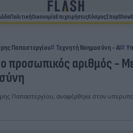
λάδα
Πολιτική
Οικονομία
Επιχειρήσεις
Κόσμος
Σπορ
Showb
ρης Παπαστεργίου
Τεχνητή Νοημοσύνη - AI
Υπ
 ο προσωπικός αριθμός - Μ
οσύνη
ης Παπαστεργίου, αναφέρθηκε στον υπερυπολ