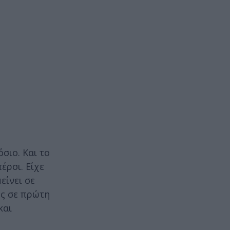
σιο. Και το
έρσι. Είχε
είνει σε
ως σε πρώτη
και