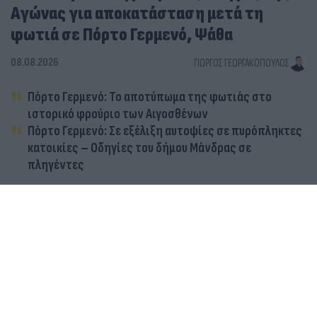
Αγώνας για αποκατάσταση μετά τη
φωτιά σε Πόρτο Γερμενό, Ψάθα
08.08.2026
ΓΙΏΡΓΟΣ ΓΕΩΡΓΑΚΌΠΟΥΛΟΣ
Πόρτο Γερμενό: Το αποτύπωμα της φωτιάς στο
ιστορικό φρούριο των Αιγοσθένων
Πόρτο Γερμενό: Σε εξέλιξη αυτοψίες σε πυρόπληκτες
κατοικίες – Οδηγίες του δήμου Μάνδρας σε
πληγέντες