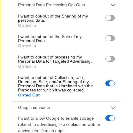
τεράστιες - στην υγεία, τη στέγαση, το νερό, την
Please note that this website/app uses one or more Google
Personal Data Processing Opt Outs
services and may gather and store information including but
αποχέτευση, τα τρόφιμα και τα μέσα διαβίωσης».
not limited to your visit or usage behaviour. You may click to
I want to opt-out of the Sharing of my
personal data.
grant or deny consent to Google and its third-party tags to
Opted In
use your data for below specified purposes in below Google
consent section.
I want to opt-out of the Sale of my
Personal Data.
Opted In
I want to opt-out of processing my
Personal Data for Targeted Advertising.
Opted In
I want to opt-out of Collection, Use,
Retention, Sale, and/or Sharing of my
Personal Data that Is Unrelated with the
Purposes for which it was collected.
Opted Out
Google consents
I want to allow Google to enable storage
related to advertising like cookies on web or
device identifiers in apps.