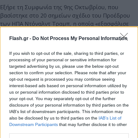
Εξήρε τη Συμφωνία της 9ης Οκτωβρίου, που
βασίστηκε στο 20 σημείων σχέδιο του Προέδρου
των ΗΠΑ Ντόναλντ Τραμπ, η οποία «εξασφάλισε
κατάπαυση του πυρός και απελευθέρωση ομήρων
Flash.gr -
Do Not Process My Personal Information
στη Γάζα», χαρακτηρίζοντάς την «αποτέλεσμα μιας
αξιοσημείωτης διπλωματικής προσπάθειας των
If you wish to opt-out of the sale, sharing to third parties, or
Ηνωμένων Πολιτειών, του Κατάρ, της Αιγύπτου και
processing of your personal or sensitive information for
της Τουρκίας». Προειδοποίησε, ωστόσο, ότι «οι
targeted advertising by us, please use the below opt-out
ισορροπίες παραμένουν εξαιρετικά εύθραυστες»
section to confirm your selection. Please note that after your
opt-out request is processed you may continue seeing
και πως «μια επιστροφή στη σύγκρουση πρέπει να
interest-based ads based on personal information utilized by
αποφευχθεί με κάθε κόστος».
us or personal information disclosed to third parties prior to
your opt-out. You may separately opt-out of the further
disclosure of your personal information by third parties on the
Ο κ. Αλακμπαρόφ περιέγραψε την ανθρωπιστική
IAB’s list of downstream participants. This information may
κατάσταση στη Γάζα ως «συγκλονιστική»,
also be disclosed by us to third parties on the
IAB’s List of
σημειώνοντας ότι πολλές οικογένειες παραμένουν
Downstream Participants
that may further disclose it to other
third parties.
εκτοπισμένες και ότι «οι επείγουσες ανάγκες είναι