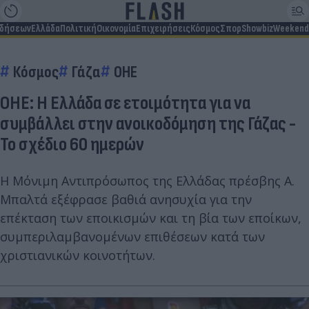
ιδήσεων
Ελλάδα
Πολιτική
Οικονομία
Επιχειρήσεις
Κόσμος
Σπορ
Showbiz
Weekend
Κόσμος
Γάζα
ΟΗΕ
ΟΗΕ: Η Ελλάδα σε ετοιμότητα για να
συμβάλλει στην ανοικοδόμηση της Γάζας -
Το σχέδιο 60 ημερών
Η Μόνιμη Αντιπρόσωπος της Ελλάδας πρέσβης Α.
Μπαλτά εξέφρασε βαθιά ανησυχία για την
επέκταση των εποικισμών και τη βία των εποίκων,
συμπεριλαμβανομένων επιθέσεων κατά των
χριστιανικών κοινοτήτων.