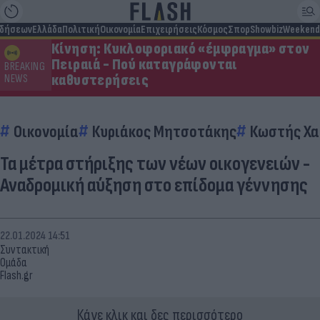
ιδήσεων
Ελλάδα
Πολιτική
Οικονομία
Επιχειρήσεις
Κόσμος
Σπορ
Showbiz
Weekend
Κίνηση: Κυκλοφοριακό «έμφραγμα» στον
Πειραιά - Πού καταγράφονται
BREAKING
καθυστερήσεις
NEWS
Οικονομία
Κυριάκος Μητσοτάκης
Κωστής Χα
Τα μέτρα στήριξης των νέων οικογενειών -
Αναδρομική αύξηση στο επίδομα γέννησης
22.01.2024 14:51
Συντακτική
Ομάδα
Flash.gr
Κάνε κλικ και δες περισσότερο