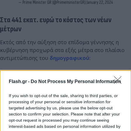
— Prime Minister GR (@PrimeministerGR)
January 22, 2024
Στα 441 εκατ. ευρώ το κόστος των νέων
μέτρων
Eκτός από την αύξηση στο επίδομα γέννησης η
κυβέρνηση προχωρά στα εξής μέτρα στο πλαίσιο
αντιμετώπισης του
δημογραφικού
:
- Αυξάνεται κατά 1.000 ευρώ το
αφορολόγητο
για
Flash.gr -
Do Not Process My Personal Information
οικογένειες με παιδιά (κόστος 135 εκατ. ευρώ
ετησίως, 1,34 εκατ. φορολογούμενοι ωφελούμενοι)
If you wish to opt-out of the sale, sharing to third parties, or
processing of your personal or sensitive information for
-Αυξάνεται το
επίδομα μητρότητας
σε ελεύθερους
targeted advertising by us, please use the below opt-out
section to confirm your selection. Please note that after your
επαγγελματίες και αγρότες από τους 4 στους 9
opt-out request is processed you may continue seeing
μήνες στο ύψος του κατώτατου μισθού (40 εκατ.
interest-based ads based on personal information utilized by