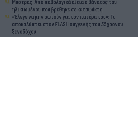
Μυστράς: Από παθολογικά αίτια ο θάνατος του
ηλικιωμένου που βρέθηκε σε καταψύκτη
«Έλεγε να μην ρωτούν για τον πατέρα του»: Τι
αποκαλύπτει στον FLASH συγγενής του 55χρονου
ξενοδόχου