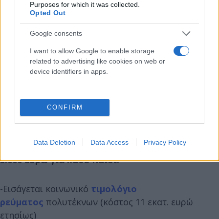
Purposes for which it was collected.
Opted Out
Google consents
I want to allow Google to enable storage
related to advertising like cookies on web or
device identifiers in apps.
CONFIRM
-Για τον χειμώνα 2023 - 2024 προσαυξήθηκαν τα
εισοδηματικά όρια του
επιδόματος θέρμανσης
Data Deletion
Data Access
Privacy Policy
θέρμανσης από 3.000 ευρώ για κάθε παιδί, στα
5.000 ευρώ για κάθε παιδί.
-Εισάγεται κοινωνικό
τιμολόγιο
ρεύματος
πολυτέκνων (κόστος 11 εκατ. ευρώ
ετησίως)