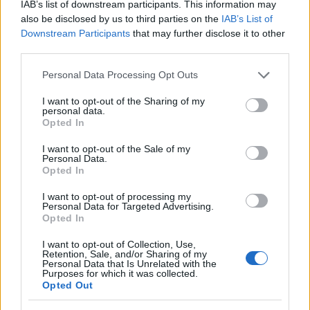
IAB’s list of downstream participants. This information may
also be disclosed by us to third parties on the
IAB’s List of
Downstream Participants
that may further disclose it to other
third parties.
Please note that this website/app uses one or more Google
Personal Data Processing Opt Outs
services and may gather and store information including but
not limited to your visit or usage behaviour. You may click to
I want to opt-out of the Sharing of my
personal data.
grant or deny consent to Google and its third-party tags to
Opted In
use your data for below specified purposes in below Google
consent section.
I want to opt-out of the Sale of my
Personal Data.
Opted In
I want to opt-out of processing my
Personal Data for Targeted Advertising.
Opted In
I want to opt-out of Collection, Use,
Retention, Sale, and/or Sharing of my
Personal Data that Is Unrelated with the
Purposes for which it was collected.
Opted Out