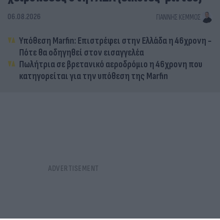
06.08.2026
ΓΙΆΝΝΗΣ ΚΈΜΜΟΣ
Υπόθεση Marfin: Επιστρέφει στην Ελλάδα η 46χρονη -
Πότε θα οδηγηθεί στον εισαγγελέα
Πωλήτρια σε βρετανικό αεροδρόμιο η 46χρονη που
κατηγορείται για την υπόθεση της Marfin