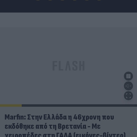
Marfin: Στην Ελλάδα η 46χρονη που
εκδόθηκε από τη Βρετανία - Με
χειροπέδες στη ΓΑΔΑ (εικόνες-βίντεο)