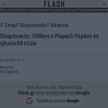
ιδήσεων
Ελλάδα
Πολιτική
Οικονομία
Επιχειρήσεις
Κόσμος
Σπορ
Showbiz
Weekend
Σπορ
Ολυμπιακός
Θάνατοι
Ολυμπιακός: Πέθανε ο Ράφαελ Περόνε σε
ηλικία 68 ετών
04.09.2022 19:11
Αυγερινός
Χατζηχρυσός
Κάνε κλικ και δες περισσότερο
Flash.gr
στην αναζήτηση της
Google