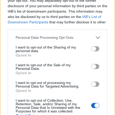
your opt-out. You may separately opt-out of the further
απίστευτο πως το Κοµµουνιστικό Κόµµα πήρε το
disclosure of your personal information by third parties on the
IAB’s list of downstream participants. This information may
8,1% των ψήφων σε µια ανεπτυγμένη χώρα, όπως η
also be disclosed by us to third parties on the
IAB’s List of
Ελλάδα» (27.9.2007).
Downstream Participants
that may further disclose it to other
third parties.
Please note that this website/app uses one or more Google
Personal Data Processing Opt Outs
services and may gather and store information including but
not limited to your visit or usage behaviour. You may click to
I want to opt-out of the Sharing of my
personal data.
grant or deny consent to Google and its third-party tags to
Opted In
use your data for below specified purposes in below Google
consent section.
I want to opt-out of the Sale of my
Personal Data.
Opted In
I want to opt-out of processing my
Personal Data for Targeted Advertising.
Opted In
I want to opt-out of Collection, Use,
Retention, Sale, and/or Sharing of my
Personal Data that Is Unrelated with the
Purposes for which it was collected.