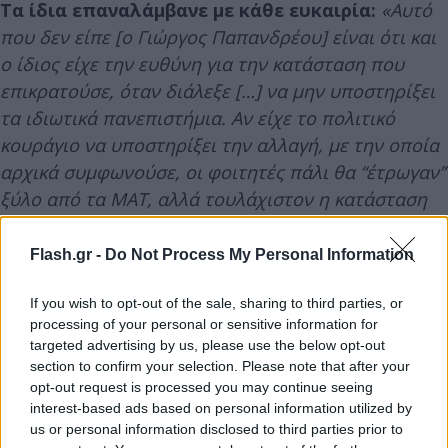
Τα ίδια επαναλάμβανε με κάθε ευκαιρία:
«Αυτό
που δεν είπε [ο Γιώργος Παπανδρέου] είναι ότι και
ο ίδιος είχε την ευθύνη για την κατάσταση που
επικρατούσε, όταν διάλεξε […] να μην υποστηρίξει
τα ιδιωτικά πανεπιστήμια. Αν είχε το πολιτικό
κουράγιο να υποστηρίξει την αλλαγή, µε την οποία
αρχικά συμφωνούσε, οι φοιτητές πάλι θα “έτρωγαν”
ξύλο από τα ΜΑΤ, αλλά τουλάχιστον η κατάσταση
µε την Παιδεία θα δοκιμαζόταν ριζικά και θα
άλλαζε».
Flash.gr -
Do Not Process My Personal Information
If you wish to opt-out of the sale, sharing to third parties, or
Με κάθε ευκαιρία διατύπωνε τη λύπη του για
processing of your personal or sensitive information for
τις κινητοποιήσεις φοιτητών και εργαζομένων
targeted advertising by us, please use the below opt-out
στην Ελλάδα:
«Τι να σκεφτώ όταν οι στενοί μου
section to confirm your selection. Please note that after your
opt-out request is processed you may continue seeing
φίλοι στην Ελλάδα δεν μπορούν να σπουδάσουν,
interest-based ads based on personal information utilized by
ενώ το θέλουν, λόγω των καταλήψεων και των
us or personal information disclosed to third parties prior to
απεργιών;».
Και, βέβαια, δίπλα σ’ αυτά:
«Είναι