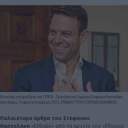
Επ΄σικεψη του προέδρου του ΣΥΡΙΖΑ - Προοδευτική Συμμαχία Στέφανου Κασσελάκη
στην Κύπρο, Τετάρτη 4 Οκτωβρίου 2023. (ΓΡΑΦΕΙΟ ΤΥΠΟΥ ΣΥΡΙΖΑ/EUROKINISSI)
Παλαιότερα άρθρα του Στέφανου
Κασσελάκη
«ξέθαψε» από τα αρχεία του «Εθνικού