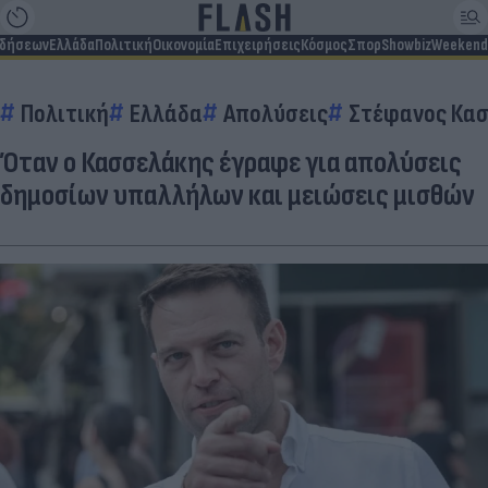
ιδήσεων
Ελλάδα
Πολιτική
Οικονομία
Επιχειρήσεις
Κόσμος
Σπορ
Showbiz
Weekend
Πολιτική
Ελλάδα
Απολύσεις
Στέφανος Κα
Όταν ο Κασσελάκης έγραφε για απολύσεις
δημοσίων υπαλλήλων και μειώσεις μισθών