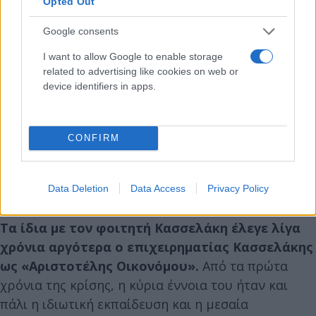
Opted Out
Google consents
I want to allow Google to enable storage
related to advertising like cookies on web or
device identifiers in apps.
CONFIRM
Data Deletion
Data Access
Privacy Policy
Τα ίδια με τον φοιτητή Κασσελάκη έλεγε λίγα
χρόνια αργότερα ο επιχειρηματίας Κασσελάκης
ως «Αριστοτέλης Οικονόμου».
Από τα πρώτα
χρόνια της κρίσης, η κύρια έννοια του ήταν και
πάλι η ιδιωτική εκπαίδευση και η μεσαία