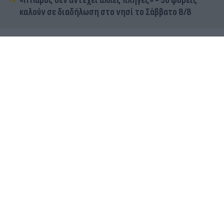
«Η Πάρος δεν αντέχει άλλες πληγές» - 30 φορείς
καλούν σε διαδήλωση στο νησί το Σάββατο 8/8