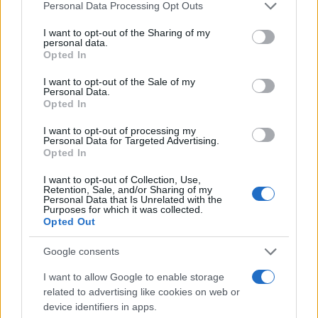
Please note that this website/app uses one or more Google
επισπεύδονται.
Personal Data Processing Opt Outs
services and may gather and store information including but
not limited to your visit or usage behaviour. You may click to
I want to opt-out of the Sharing of my
personal data.
Η ένταση κλιμακώθηκε μετά τις δηλώσεις της
grant or deny consent to Google and its third-party tags to
Opted In
use your data for below specified purposes in below Google
πρωθυπουργού της Ιαπωνίας, Σαναέ Τακαΐτσι, ότι η
consent section.
I want to opt-out of the Sale of my
χώρα θα εμπλακεί στρατιωτικά εάν η Κίνα επιτεθεί
Personal Data.
στην Ταϊβάν - θέμα εξαιρετικά ευαίσθητο για το
Opted In
Πεκίνο, που θεωρεί το αυτοδιοικούμενο νησί
I want to opt-out of processing my
Personal Data for Targeted Advertising.
τμήμα της κινεζικής επικράτειας και δεν έχει
Opted In
αποκλείσει τη χρήση βίας για «επανένωση».
I want to opt-out of Collection, Use,
Retention, Sale, and/or Sharing of my
Οι δύο πλευρές, σύμφωνα με το ρεπορτάζ, έχουν
Personal Data that Is Unrelated with the
Purposes for which it was collected.
έκτοτε ανταλλάξει πιο σκληρή ρητορική και
Opted Out
κινήσεις, ενώ στις αρχές του μήνα η Κίνα ενίσχυσε
Google consents
περιορισμούς στις εξαγωγές προϊόντων που
σχετίζονται με τις σπάνιες γαίες προς την Ιαπωνία,
I want to allow Google to enable storage
related to advertising like cookies on web or
προσθέτοντας έναν ακόμη κρίκο στην αλυσίδα της
device identifiers in apps.
αντιπαράθεσης.