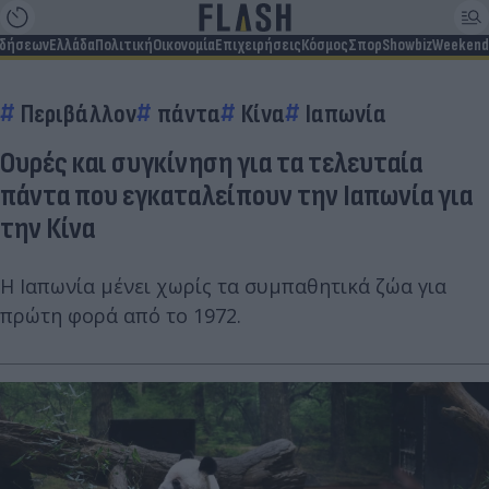
ιδήσεων
Ελλάδα
Πολιτική
Οικονομία
Επιχειρήσεις
Κόσμος
Σπορ
Showbiz
Weekend
Περιβάλλον
πάντα
Κίνα
Ιαπωνία
Ουρές και συγκίνηση για τα τελευταία
πάντα που εγκαταλείπουν την Ιαπωνία για
την Κίνα
Η Ιαπωνία μένει χωρίς τα συμπαθητικά ζώα για
πρώτη φορά από το 1972.