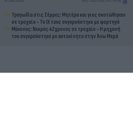
07.08.2026
ΧΡΙΣΤΌΔΟΥΛΟΣ ΣΚΟΎΝΤΑΣ
Τραγωδία στις Σέρρες: Μητέρα και γιος σκοτώθηκαν
σε τροχαίο - Το ΙΧ τους συγκρούστηκε με φορτηγό
Μύκονος: Νεκρός 42χρονος σε τροχαίο - Η μηχανή
του συγκρούστηκε με αυτοκίνητο στην Άνω Μερά