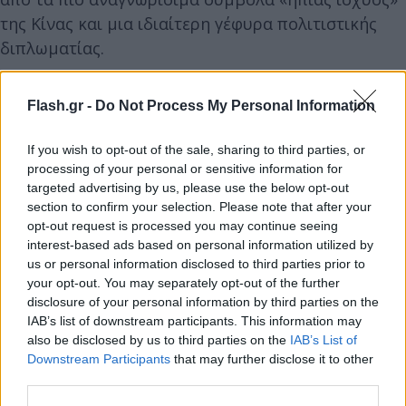
της Κίνας και μια ιδιαίτερη γέφυρα πολιτιστικής
διπλωματίας.
Το Πεκίνο έχει αξιοποιήσει τα γιγάντια πάντα ως
Flash.gr -
Do Not Process My Personal Information
χειρονομία καλής θέλησης προς συμμάχους και
ανταγωνιστές ήδη από την ίδρυση της Λαϊκής
If you wish to opt-out of the sale, sharing to third parties, or
Δημοκρατίας το 1949. Ωστόσο, η κυριότητα των
processing of your personal or sensitive information for
targeted advertising by us, please use the below opt-out
ζώων παραμένει στην Κίνα ακόμη και για τα μικρά
section to confirm your selection. Please note that after your
που γεννιούνται στο εξωτερικό.
opt-out request is processed you may continue seeing
interest-based ads based on personal information utilized by
us or personal information disclosed to third parties prior to
Τα προγράμματα «δανεισμού» συνοδεύονται από
your opt-out. You may separately opt-out of the further
οικονομικούς όρους: οι χώρες υποδοχής
disclosure of your personal information by third parties on the
καταβάλλουν, κατά κανόνα, ετήσιο τέλος περίπου 1
IAB’s list of downstream participants. This information may
εκατ. δολαρίων ανά ζευγάρι, ενώ τα δάνεια
also be disclosed by us to third parties on the
IAB’s List of
Downstream Participants
that may further disclose it to other
συνήθως έχουν διάρκεια 10 ετών, με συχνές
third parties.
παρατάσεις. Αυτή τη φορά τα πράγματα