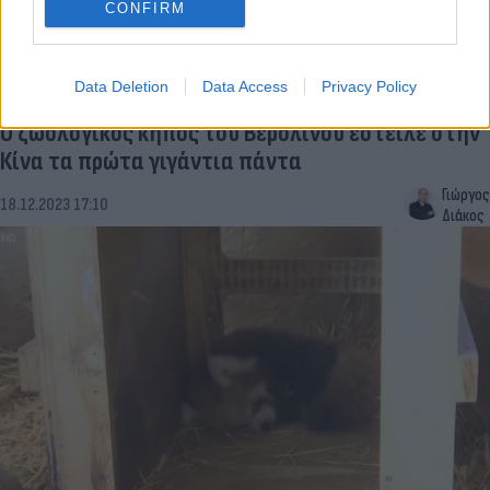
CONFIRM
Data Deletion
Data Access
Privacy Policy
Ο ζωολογικός κήπος του Βερολίνου έστειλε στην
Κίνα τα πρώτα γιγάντια πάντα
Γιώργος
18.12.2023 17:10
Διάκος