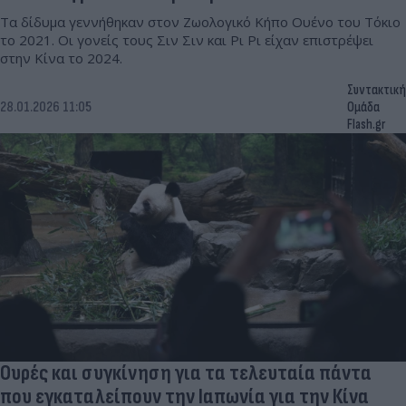
Τα δίδυμα γεννήθηκαν στον Ζωολογικό Κήπο Ουένο του Τόκιο
το 2021. Οι γονείς τους Σιν Σιν και Ρι Ρι είχαν επιστρέψει
στην Κίνα το 2024.
Συντακτική
28.01.2026 11:05
Ομάδα
Flash.gr
Ουρές και συγκίνηση για τα τελευταία πάντα
που εγκαταλείπουν την Ιαπωνία για την Κίνα