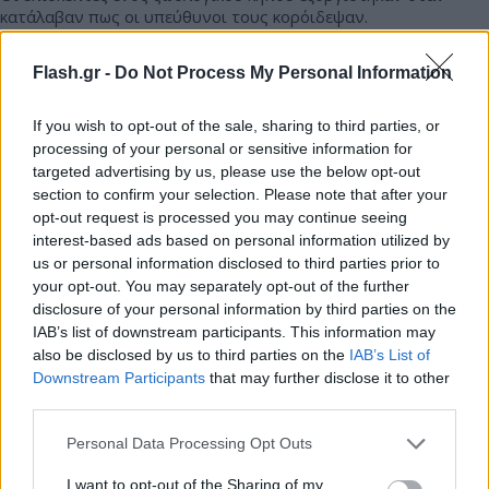
κατάλαβαν πως οι υπεύθυνοι τους κορόιδεψαν.
Συντακτική
Flash.gr -
Do Not Process My Personal Information
20.09.2024 08:03
Ομάδα
Flash.gr
If you wish to opt-out of the sale, sharing to third parties, or
processing of your personal or sensitive information for
targeted advertising by us, please use the below opt-out
section to confirm your selection. Please note that after your
opt-out request is processed you may continue seeing
interest-based ads based on personal information utilized by
us or personal information disclosed to third parties prior to
your opt-out. You may separately opt-out of the further
disclosure of your personal information by third parties on the
IAB’s list of downstream participants. This information may
also be disclosed by us to third parties on the
IAB’s List of
Downstream Participants
that may further disclose it to other
Βίντεο: Σπάνιο καφέ πάντα βολτάρει στο χιόνι -
third parties.
Καταγράφηκε από κάμερα
Please note that this website/app uses one or more Google
Personal Data Processing Opt Outs
Πρόκειται για την 11η θέαση του είδους στην ίδια περιοχή
services and may gather and store information including but
not limited to your visit or usage behaviour. You may click to
I want to opt-out of the Sharing of my