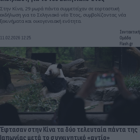
Στην Κίνα, 29 μωρά πάντα συμμετείχαν σε εορταστική
εκδήλωση για το Σεληνιακό νέο Έτος, συμβολίζοντας νέα
ξεκινήματα και οικογενειακή ενότητα.
Συντακτική
11.02.2026 12:25
Ομάδα
Flash.gr
Έφτασαν στην Κίνα τα δύο τελευταία πάντα της
Ιαπωνίας μετά το συγκινητικό «αντίο»