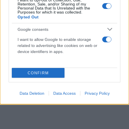
I want to opt-out of Collection, Use,
Retention, Sale, and/or Sharing of my
μέχρι και τις 31 Δεκεμβρίου του νέου έτους και το
Personal Data that Is Unrelated with the
μήνυμα της συμπλήρωσης ενός αιώνα ζωής, να
Purposes for which it was collected.
Opted Out
μεταδοθεί εντός κι εκτός συνόρων και να αγγίζει
όσους νιώθουν ΠΑΟΚ.
Google consents
I want to allow Google to enable storage
Με τη σύμφωνη γνώμη του προέδρου της ΠΑΕ, Ιβάν
related to advertising like cookies on web or
device identifiers in apps.
Σαββίδη, η επιτροπή θα προχωρήσει στην επόμενη
συνεδρίασή της, στην κατάθεση των προτάσεων
προκειμένου να καθοριστεί το τελικό πλάνο και να
CONFIRM
ξεκινήσει η επιχειρησιακή προετοιμασία των
events για τα 100 χρόνια του ΠΑΟΚ.
Data Deletion
Data Access
Privacy Policy