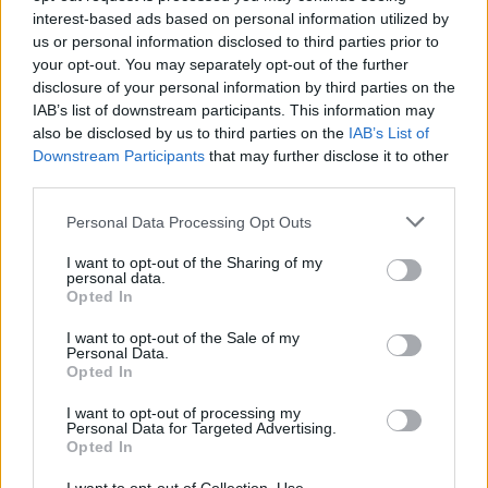
interest-based ads based on personal information utilized by
us or personal information disclosed to third parties prior to
your opt-out. You may separately opt-out of the further
disclosure of your personal information by third parties on the
IAB’s list of downstream participants. This information may
also be disclosed by us to third parties on the
IAB’s List of
Downstream Participants
that may further disclose it to other
third parties.
Please note that this website/app uses one or more Google
Personal Data Processing Opt Outs
Κατά την διάρκεια της πρώτης συνεδρίασης, που
services and may gather and store information including but
not limited to your visit or usage behaviour. You may click to
I want to opt-out of the Sharing of my
πραγματοποίησε η επιτροπή, έγινε η πρώτη
personal data.
grant or deny consent to Google and its third-party tags to
καταγραφή απόψεων για τις δράσεις και τις
Opted In
use your data for below specified purposes in below Google
εκδηλώσεις που θα διοργανωθούν καθ΄ όλη την
consent section.
I want to opt-out of the Sale of my
διάρκεια του 2026.
Personal Data.
Opted In
I want to opt-out of processing my
Κοινή πεποίθηση όλων των μελών της 15μελους
Personal Data for Targeted Advertising.
επιτροπής, είναι η ανάγκη, οι δράσεις και οι
Opted In
εκδηλώσεις να διαρκέσουν από την 1η Ιανουαρίου