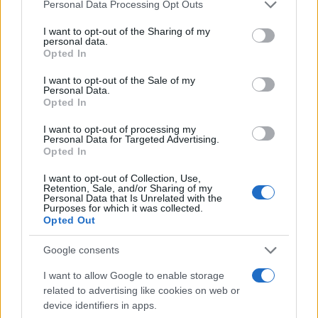
Please note that this website/app uses one or more Google
Personal Data Processing Opt Outs
services and may gather and store information including but
not limited to your visit or usage behaviour. You may click to
I want to opt-out of the Sharing of my
personal data.
grant or deny consent to Google and its third-party tags to
Opted In
use your data for below specified purposes in below Google
consent section.
I want to opt-out of the Sale of my
Personal Data.
Opted In
I want to opt-out of processing my
Personal Data for Targeted Advertising.
Opted In
I want to opt-out of Collection, Use,
Retention, Sale, and/or Sharing of my
Personal Data that Is Unrelated with the
Purposes for which it was collected.
Opted Out
Google consents
I want to allow Google to enable storage
related to advertising like cookies on web or
device identifiers in apps.