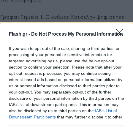
Γράφει: Σημείο 1. Ο «νόμος Κατσέλη» ψηφίστηκε
από την κυβέρνηση του ΠΑΣΟΚ, με την πιο σκληρή
τρόϊκα απέναντι.
Flash.gr -
Do Not Process My Personal Information
If you wish to opt-out of the sale, sharing to third parties, or
Σημείο 2. Χάρη στον «νόμο Κατσέλη» χιλιάδες
processing of your personal or sensitive information for
αδύναμοι δανειολήπτες διέσωσαν την κύρια
targeted advertising by us, please use the below opt-out
κατοικία τους από πλειστηριασμό τα χρόνια της
section to confirm your selection. Please note that after your
οικονομικής κρίσης.
opt-out request is processed you may continue seeing
interest-based ads based on personal information utilized by
us or personal information disclosed to third parties prior to
your opt-out. You may separately opt-out of the further
disclosure of your personal information by third parties on the
IAB’s list of downstream participants. This information may
also be disclosed by us to third parties on the
IAB’s List of
Downstream Participants
that may further disclose it to other
third parties.