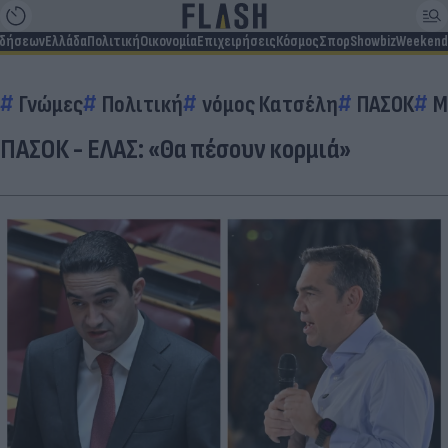
ιδήσεων
Ελλάδα
Πολιτική
Οικονομία
Επιχειρήσεις
Κόσμος
Σπορ
Showbiz
Weekend
Γνώμες
Πολιτική
νόμος Κατσέλη
ΠΑΣΟΚ
Μ
ΠΑΣΟΚ - ΕΛΑΣ: «Θα πέσουν κορμιά»