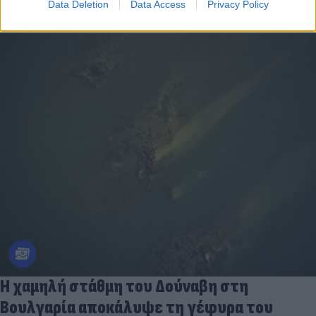
Data Deletion
Data Access
Privacy Policy
Η χαμηλή στάθμη του Δούναβη στη
Βουλγαρία αποκάλυψε τη γέφυρα του