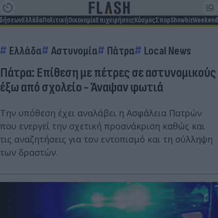
ιδήσεων
Ελλάδα
Πολιτική
Οικονομία
Επιχειρήσεις
Κόσμος
Σπορ
Showbiz
Weekend
Ελλάδα
Αστυνομία
Πάτρα
Local News
Πάτρα: Επίθεση με πέτρες σε αστυνομικούς
έξω από σχολείο - Άναψαν φωτιά
Την υπόθεση έχει αναλάβει η Ασφάλεια Πατρών
που ενεργεί την σχετική προανάκριση καθώς και
τις αναζητήσεις για τον εντοπισμό και τη σύλληψη
των δραστών.