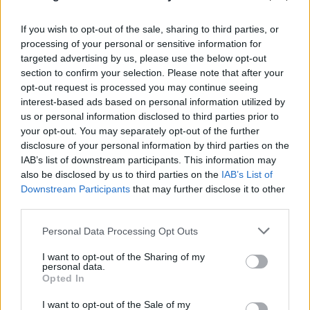
Ζωολογίας
06.08.2026
If you wish to opt-out of the sale, sharing to third parties, or
processing of your personal or sensitive information for
targeted advertising by us, please use the below opt-out
section to confirm your selection. Please note that after your
opt-out request is processed you may continue seeing
interest-based ads based on personal information utilized by
us or personal information disclosed to third parties prior to
your opt-out. You may separately opt-out of the further
disclosure of your personal information by third parties on the
IAB’s list of downstream participants. This information may
also be disclosed by us to third parties on the
IAB’s List of
Downstream Participants
that may further disclose it to other
third parties.
Please note that this website/app uses one or more Google
Personal Data Processing Opt Outs
services and may gather and store information including but
not limited to your visit or usage behaviour. You may click to
I want to opt-out of the Sharing of my
personal data.
grant or deny consent to Google and its third-party tags to
Opted In
use your data for below specified purposes in below Google
consent section.
I want to opt-out of the Sale of my