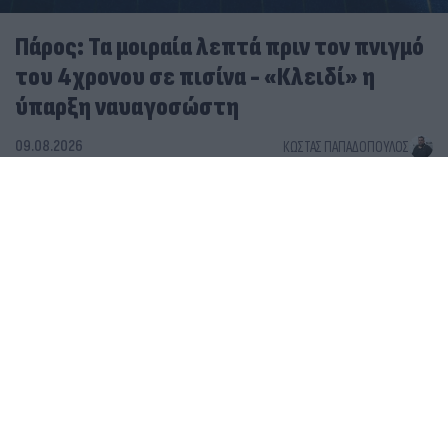
Πάρος: Τα μοιραία λεπτά πριν τον πνιγμό
του 4χρονου σε πισίνα - «Κλειδί» η
ύπαρξη ναυαγοσώστη
09.08.2026
ΚΏΣΤΑΣ ΠΑΠΑΔΌΠΟΥΛΟΣ
Πάρος: Βαρύ πένθος για τον πνιγμό του 4χρονου σε
πισίνα - Κλειστό στη μνήμη του παιδιού το beach bar
Πάρος: Το χρονικό της τραγωδίας και τα τρία σημεία
που θα ρίξουν φως - Η αυτοθυσία του μπάρμαν