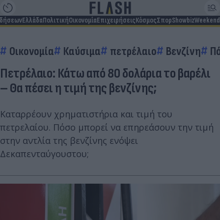
ιδήσεων
Ελλάδα
Πολιτική
Οικονομία
Επιχειρήσεις
Κόσμος
Σπορ
Showbiz
Weekend
Οικονομία
Καύσιμα
πετρέλαιο
Βενζίνη
Π
Πετρέλαιο: Κάτω από 80 δολάρια το βαρέλι
– Θα πέσει η τιμή της βενζίνης;
Καταρρέουν χρηματιστήρια και τιμή του
πετρελαίου. Πόσο μπορεί να επηρεάσουν την τιμή
στην αντλία της βενζίνης ενόψει
Δεκαπενταύγουστου;