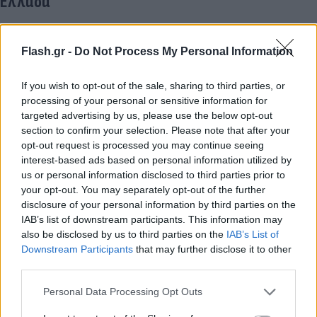
Ελλάδα
Στη χώρα μας παραδοσιακά οι τιμές των καυσίμων
παίρνουν την ανιούσα τον Αύγουστο, καθώς η
Flash.gr -
Do Not Process My Personal Information
ζήτηση πολλαπλασιάζεται λόγω του τουρισμού και
If you wish to opt-out of the sale, sharing to third parties, or
του μεγάλου κύματος των αδειούχων. Μέχρι
processing of your personal or sensitive information for
στιγμής οι τιμές διυλιστηρίου κινούνται στα 1,7
targeted advertising by us, please use the below opt-out
ευρώ/λίτρο.
section to confirm your selection. Please note that after your
opt-out request is processed you may continue seeing
interest-based ads based on personal information utilized by
us or personal information disclosed to third parties prior to
your opt-out. You may separately opt-out of the further
disclosure of your personal information by third parties on the
IAB’s list of downstream participants. This information may
also be disclosed by us to third parties on the
IAB’s List of
Downstream Participants
that may further disclose it to other
third parties.
Please note that this website/app uses one or more Google
Personal Data Processing Opt Outs
services and may gather and store information including but