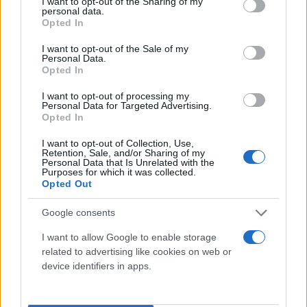
not limited to your visit or usage behaviour. You may click to
I want to opt-out of the Sharing of my
personal data.
grant or deny consent to Google and its third-party tags to
Opted In
use your data for below specified purposes in below Google
consent section.
I want to opt-out of the Sale of my
Personal Data.
Opted In
I want to opt-out of processing my
Personal Data for Targeted Advertising.
Opted In
Οι τιμές διυλιστηρίου μέχρι τις 5/8 σύμφωνα με το υπουργείο Ανάπτυξης
I want to opt-out of Collection, Use,
Retention, Sale, and/or Sharing of my
Personal Data that Is Unrelated with the
Προς το παρόν οι τιμές χονδρικής, όπως φαίνονται
Purposes for which it was collected.
Opted Out
και στον πίνακα, έχουν πτωτική πορεία. Ωστόσο, οι
τιμές λιανικής παίρνουν την ανιούσα,
Google consents
προβληματίζοντας τους αδειούχους του
I want to allow Google to enable storage
Αυγούστου, αλλά και τους επιχειρηματίες.
related to advertising like cookies on web or
device identifiers in apps.