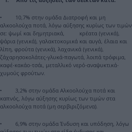
• 10,7% στην ομάδα Διατροφή και μη
αλκοολούχα ποτά, λόγω αύξησης κυρίως των τιμών
σε: ψωμί και δημητριακά, κρέατα (γενικά),
ψάρια (γενικά), γαλακτοκομικά και αυγά, έλαια και
λίπη, φρούτα (γενικά), λαχανικά (γενικά),
ζάχαρησοκολάτες-γλυκά-παγωτά, λοιπά τρόφιμα,
καφέ-κακάο-τσάι, μεταλλικό νερό-αναψυκτικά-
χυμούς φρούτων.
• 3,2% στην ομάδα Αλκοολούχα ποτά και
καπνός, λόγω αύξησης κυρίως των τιμών στα
αλκοολούχα ποτά (μη σερβιριζόμενα).
• 6,9% στην ομάδα Ένδυση και υπόδηση, λόγω
αύξησης των τιμών στα είδη ένδυσης και