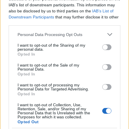
λόγω αύξησης κυρίως των τιμών στα άλλα είδη
IAB’s list of downstream participants. This information may
ατομικής φροντίδας.
also be disclosed by us to third parties on the
IAB’s List of
Downstream Participants
that may further disclose it to other
third parties.
2. Από τις μειώσεις των δεικτών κατά:
Please note that this website/app uses one or more Google
Personal Data Processing Opt Outs
services and may gather and store information including but
• 0,2% στην ομάδα Διατροφή και μη
not limited to your visit or usage behaviour. You may click to
I want to opt-out of the Sharing of my
personal data.
αλκοολούχα ποτά, λόγω μείωσης κυρίως των τιμών
grant or deny consent to Google and its third-party tags to
Opted In
use your data for below specified purposes in below Google
σε: δημητριακά για πρωινό, νωπά ψάρια, αυγά,
consent section.
I want to opt-out of the Sale of my
νωπά φρούτα. Μέρος της μείωσης αυτής
Personal Data.
Opted In
αντισταθμίστηκε από την αύξηση κυρίως των
τιμών σε: γάλα νωπό πλήρες, ελαιόλαδο, νωπά
I want to opt-out of processing my
Personal Data for Targeted Advertising.
λαχανικά.
Opted In
I want to opt-out of Collection, Use,
• 6,3% στην ομάδα Ένδυση και υπόδηση, λόγω
Retention, Sale, and/or Sharing of my
Personal Data that Is Unrelated with the
των γενικών θερινών εκπτώσεων.
Purposes for which it was collected.
Opted Out