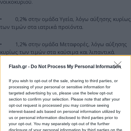
νοικοκυριού.
• 0,2% στην ομάδα Υγεία, λόγω αύξησης κυρίως
των τιμών στα ιατρικά προϊόντα.
• 1,2% στην ομάδα Μεταφορές, λόγω αύξησης
κυρίως των τιμών στα καύσιμα και λιπαντικά.
Μέρος της αύξησης αυτής αντισταθμίστηκε από τη
Flash.gr -
Do Not Process My Personal Information
μείωση κυρίως των τιμών στα εισιτήρια μεταφοράς
επιβατών με αεροπλάνο.
If you wish to opt-out of the sale, sharing to third parties, or
processing of your personal or sensitive information for
• 0,2% στην ομάδα Ξενοδοχεία-Καφέ-
targeted advertising by us, please use the below opt-out
section to confirm your selection. Please note that after your
Εστιατόρια, λόγω αύξησης κυρίως των τιμών στα
opt-out request is processed you may continue seeing
εστιατόρια-ζαχαροπλαστείακαφενεία.
interest-based ads based on personal information utilized by
us or personal information disclosed to third parties prior to
your opt-out. You may separately opt-out of the further
• 1,1% στην ομάδα Άλλα αγαθά και υπηρεσίες,
disclosure of your personal information by third parties on the