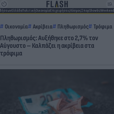
ιδήσεων
Ελλάδα
Πολιτική
Οικονομία
Επιχειρήσεις
Κόσμος
Σπορ
Showbiz
Weekend
Οικονομία
Ακρίβεια
Πληθωρισμός
Τρόφιμα
Πληθωρισμός: Αυξήθηκε στο 2,7% τον
Αύγουστο – Καλπάζει η ακρίβεια στα
τρόφιμα