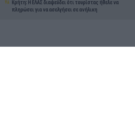
Κρήτη: Η ΕΛΑΣ διαψεύδει ότι τουρίστας ήθελε να
πληρώσει για να ασελγήσει σε ανήλικη