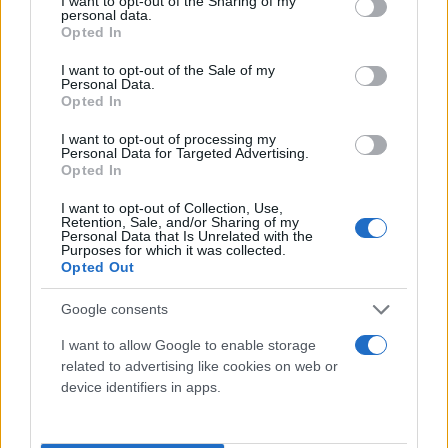
not limited to your visit or usage behaviour. You may click to
I want to opt-out of the Sharing of my
personal data.
grant or deny consent to Google and its third-party tags to
Opted In
use your data for below specified purposes in below Google
consent section.
I want to opt-out of the Sale of my
Personal Data.
Opted In
I want to opt-out of processing my
Personal Data for Targeted Advertising.
Opted In
I want to opt-out of Collection, Use,
Σημειώνεται ότι, σύμφωνα με το δυσμενές σενάριο
Retention, Sale, and/or Sharing of my
Personal Data that Is Unrelated with the
του προϋπολογισμού, εάν η τιμή του πετρελαίου
Purposes for which it was collected.
Opted Out
υπερβεί επί μακρόν τα 100 δολάρια ανά βαρέλι:
Google consents
Η ιδιωτική κατανάλωση θα μειωθεί κατά
I want to allow Google to enable storage
0,7% σε σχέση με το βασικό σενάριο (που
related to advertising like cookies on web or
προβλέπει αύξηση 1% το 2026), ενώ οι
device identifiers in apps.
επενδύσεις θα υποχωρήσουν κατά 0,9%.
Σε πραγματικούς όρους οι εισαγωγές θα