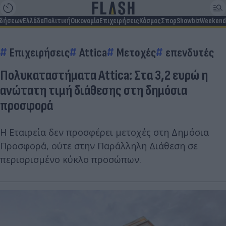
ιδήσεων
Ελλάδα
Πολιτική
Οικονομία
Επιχειρήσεις
Κόσμος
Σπορ
Showbiz
Weekend
Επιχειρήσεις
Attica
Μετοχές
επενδυτές
Πολυκαταστήματα Attica: Στα 3,2 ευρώ η
ανώτατη τιμή διάθεσης στη δημόσια
προσφορά
Η Εταιρεία δεν προσφέρει μετοχές στη Δημόσια
Προσφορά, ούτε στην Παράλληλη Διάθεση σε
περιορισμένο κύκλο προσώπων.