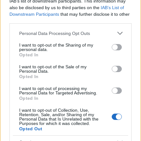
IAB’s list of downstream participants. This information may
also be disclosed by us to third parties on the
IAB’s List of
Downstream Participants
that may further disclose it to other
third parties.
Please note that this website/app uses one or more Google
Personal Data Processing Opt Outs
services and may gather and store information including but
not limited to your visit or usage behaviour. You may click to
I want to opt-out of the Sharing of my
personal data.
grant or deny consent to Google and its third-party tags to
Opted In
use your data for below specified purposes in below Google
consent section.
I want to opt-out of the Sale of my
Personal Data.
Opted In
I want to opt-out of processing my
Personal Data for Targeted Advertising.
Opted In
I want to opt-out of Collection, Use,
Retention, Sale, and/or Sharing of my
Personal Data that Is Unrelated with the
Purposes for which it was collected.
Opted Out