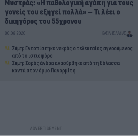
Μυστράς: «Η παθολογική αγάπη για τους
γονείς του εξηγεί πολλά» – Τι λέει ο
δικηγόρος του 55χρονου
06.08.2026
ΒΑΣΊΛΗΣ ΛΑΔΙΆΣ
Σύμη: Εντοπίστηκε νεκρός ο τελευταίος αγνοούμενος
από το ιστιοφόρο
Σύμη: Σορός άνδρα ανασύρθηκε από τη θάλασσα
κοντά στον όρμο Πανορμίτη