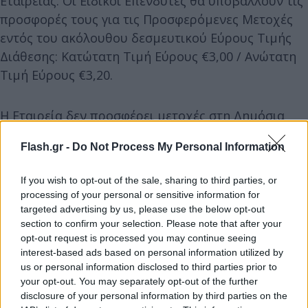
Εταιρείας. Οι Ειδικοί Επενδυτές θα υποβάλλουν τις
προσφορές τους για τις Προσφερόμενες Μετοχές
εντός του ακόλουθου δεσμευτικού Εύρους Τιμής
Διάθεσης: Κατώτατη Τιμή Εύρους €3,00 / Ανώτατη
Τιμή Εύρους €3,20.
Η Εταιρεία δεν προσφέρει μετοχές στη Δημόσια
Προσφορά, ούτε στην Παράλληλη Διάθεση σε
Flash.gr -
Do Not Process My Personal Information
περιορισμένο κύκλο προσώπων και δεν θα λάβει
κανένα έσοδο από την πώληση των
If you wish to opt-out of the sale, sharing to third parties, or
Προσφερόμενων Μετοχών και των
processing of your personal or sensitive information for
προσφερόμενων μετοχών μέσω της Παράλληλης
targeted advertising by us, please use the below opt-out
section to confirm your selection. Please note that after your
Διάθεσης σε περιορισμένο κύκλο προσώπων,
opt-out request is processed you may continue seeing
καθώς το σύνολο των καθαρών εσόδων από τη
interest-based ads based on personal information utilized by
Δημόσια Προσφορά και την Παράλληλη Διάθεση σε
us or personal information disclosed to third parties prior to
περιορισμένο κύκλο προσώπων θα περιέλθει στον
your opt-out. You may separately opt-out of the further
disclosure of your personal information by third parties on the
Πωλητή Μέτοχο.