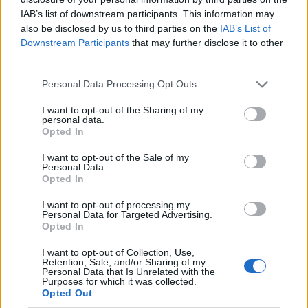
IAB’s list of downstream participants. This information may
also be disclosed by us to third parties on the
IAB’s List of
Downstream Participants
that may further disclose it to other
third parties.
Please note that this website/app uses one or more Google
Personal Data Processing Opt Outs
services and may gather and store information including but
not limited to your visit or usage behaviour. You may click to
I want to opt-out of the Sharing of my
personal data.
grant or deny consent to Google and its third-party tags to
Opted In
use your data for below specified purposes in below Google
consent section.
I want to opt-out of the Sale of my
Personal Data.
Opted In
I want to opt-out of processing my
Personal Data for Targeted Advertising.
Opted In
I want to opt-out of Collection, Use,
Retention, Sale, and/or Sharing of my
Personal Data that Is Unrelated with the
Purposes for which it was collected.
Opted Out