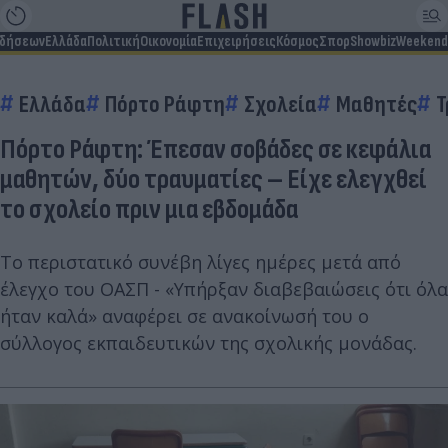
ιδήσεων
Ελλάδα
Πολιτική
Οικονομία
Επιχειρήσεις
Κόσμος
Σπορ
Showbiz
Weekend
Ελλάδα
Πόρτο Ράφτη
Σχολεία
Μαθητές
Τ
Πόρτο Ράφτη: Έπεσαν σοβάδες σε κεφάλια
μαθητών, δύο τραυματίες – Είχε ελεγχθεί
το σχολείο πριν μια εβδομάδα
Το περιστατικό συνέβη λίγες ημέρες μετά από
έλεγχο του ΟΑΣΠ - «Υπήρξαν διαβεβαιώσεις ότι όλα
ήταν καλά» αναφέρει σε ανακοίνωσή του ο
σύλλογος εκπαιδευτικών της σχολικής μονάδας.