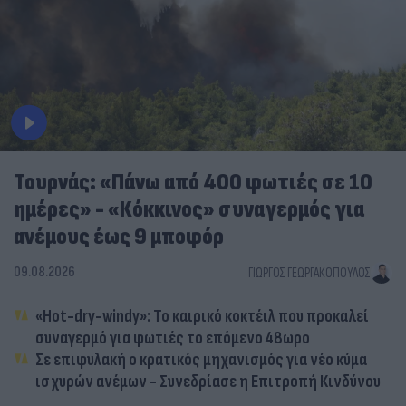
Τουρνάς: «Πάνω από 400 φωτιές σε 10
ημέρες» - «Κόκκινος» συναγερμός για
ανέμους έως 9 μποφόρ
09.08.2026
ΓΙΏΡΓΟΣ ΓΕΩΡΓΑΚΌΠΟΥΛΟΣ
«Hot-dry-windy»: Το καιρικό κοκτέιλ που προκαλεί
συναγερμό για φωτιές το επόμενο 48ωρο
Σε επιφυλακή ο κρατικός μηχανισμός για νέο κύμα
ισχυρών ανέμων - Συνεδρίασε η Επιτροπή Κινδύνου