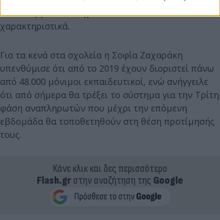
Παιδείας γιατί δεν έχει δικαιοδοσία» είπε
χαρακτηριστικά.
Για τα κενά στα σχολεία η Σοφία Ζαχαράκη
υπενθύμισε ότι από το 2019 έχουν διοριστεί πάνω
από 48.000 μόνιμοι εκπαιδευτικοί, ενώ ανήγγειλε
ότι από σήμερα θα τρέξει το σύστημα για την Τρίτη
φάση αναπληρωτών που μέχρι την επόμενη
εβδομάδα θα τοποθετηθούν στη θέση προτίμησής
τους.
Κάνε κλικ και δες περισσότερο
Flash.gr
στην αναζήτηση της
Google