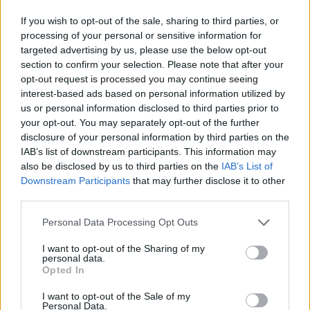
που εκσυγχρονίστηκαν με χορηγίες τραπεζών, στο
If you wish to opt-out of the sale, sharing to third parties, or
πλαίσιο του προγράμματος «Μαριέττα Γιαννάκου»
processing of your personal or sensitive information for
η υπουργός Παιδείας έριξε το γάντι στον Κώστα
targeted advertising by us, please use the below opt-out
Πελετίδη καλώντας τον «να απαντήσει αν θέλει το
section to confirm your selection. Please note that after your
opt-out request is processed you may continue seeing
πρόγραμμα Μαριέττα Γιαννάκου στα σχολεία του».
interest-based ads based on personal information utilized by
us or personal information disclosed to third parties prior to
your opt-out. You may separately opt-out of the further
disclosure of your personal information by third parties on the
IAB’s list of downstream participants. This information may
also be disclosed by us to third parties on the
IAB’s List of
Downstream Participants
that may further disclose it to other
third parties.
Please note that this website/app uses one or more Google
Personal Data Processing Opt Outs
services and may gather and store information including but
not limited to your visit or usage behaviour. You may click to
I want to opt-out of the Sharing of my
personal data.
grant or deny consent to Google and its third-party tags to
Opted In
use your data for below specified purposes in below Google
consent section.
I want to opt-out of the Sale of my
Personal Data.