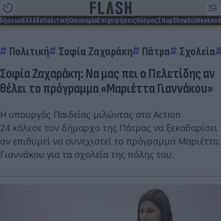
ιδήσεων
Ελλάδα
Πολιτική
Οικονομία
Επιχειρήσεις
Κόσμος
Σπορ
Showbiz
Weekend
Πολιτική
Σοφία Ζαχαράκη
Πάτρα
Σχολεία
Σοφία Ζαχαράκη: Να μας πει ο Πελετίδης αν
θέλει το πρόγραμμα «Μαριέττα Γιαννάκου»
Η υπουργός Παιδείας μιλώντας στο Action
24 κάλεσε τον δήμαρχο της Πάτρας να ξεκαθαρίσει
αν επιθυμεί να συνεχιστεί το πρόγραμμα Μαριέττα
Γιαννάκου για τα σχολεία της πόλης του.