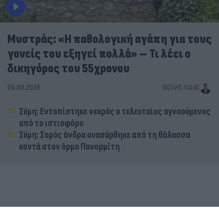
Μυστράς: «Η παθολογική αγάπη για τους
γονείς του εξηγεί πολλά» – Τι λέει ο
δικηγόρος του 55χρονου
06.08.2026
ΒΑΣΊΛΗΣ ΛΑΔΙΆΣ
Σύμη: Εντοπίστηκε νεκρός ο τελευταίος αγνοούμενος
από το ιστιοφόρο
Σύμη: Σορός άνδρα ανασύρθηκε από τη θάλασσα
κοντά στον όρμο Πανορμίτη