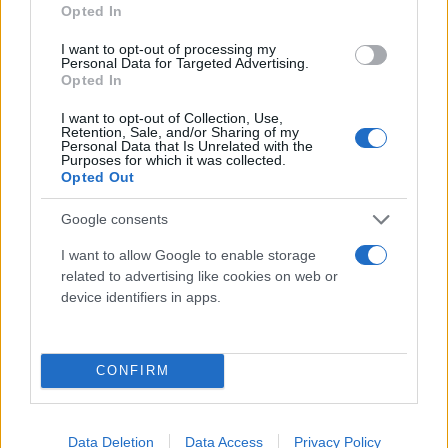
Opted In
I want to opt-out of processing my
Personal Data for Targeted Advertising.
Opted In
I want to opt-out of Collection, Use,
Retention, Sale, and/or Sharing of my
Personal Data that Is Unrelated with the
Purposes for which it was collected.
Opted Out
Google consents
I want to allow Google to enable storage
related to advertising like cookies on web or
device identifiers in apps.
Η υπουργός Παιδείας επανέλαβε ότι για το θέμα
CONFIRM
της χρηματοδότησης της σχολικής στέγης αυτό
είναι στην ευθύνη του υπουργείου Εσωτερικών
Data Deletion
Data Access
Privacy Policy
και των δήμων
. «Δεν χρηματοδοτεί το υπουργείο