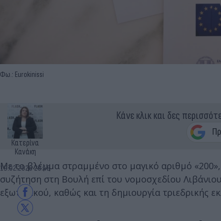
Φω.: Eurokinissi
Κάνε κλικ και δες περισσότ
Κατερίνα
Κανάκη
Με το βλέμμα στραμμένο στο μαγικό αριθμό «200»,
19.02.2026 20:48
συζήτηση στη Βουλή επί του νομοσχεδίου Λιβάνιο
εξωτερικού, καθώς και τη δημιουργία τριεδρικής ε