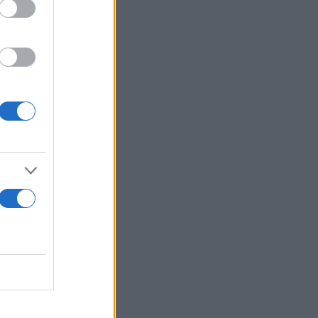
λική ψήφος
φερε ο
ί της αρχής
ς.
αι η