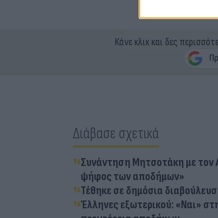
Κάνε κλικ και δες περισσότ
Διάβασε σχετικά
Συνάντηση Μητσοτάκη με τον Α
ψήφος των αποδήμων»
Τέθηκε σε δημόσια διαβούλευσ
Έλληνες εξωτερικού: «Ναι» στ