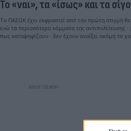
Το «ναι», τα «ίσως» και τα σίγ
Το ΠΑΣΟΚ έχει εκφραστεί από την πρώτη στιγμή θ
ενώ τα περισσότερα κόμματα της αντιπολίτευσης -
πως καταψηφίζουν - δεν έχουν ανοίξει ακόμη τα χα