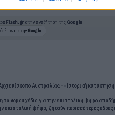
ερο
Flash.gr
στην αναζήτηση της
Google
ρχιεπίσκοπο Αυστραλίας - «Ιστορική κατάκτηση
η το νομοσχέδιο για την επιστολική ψήφο αποδ
ην επιστολική ψήφο, ζητούν περισσότερες έδρες