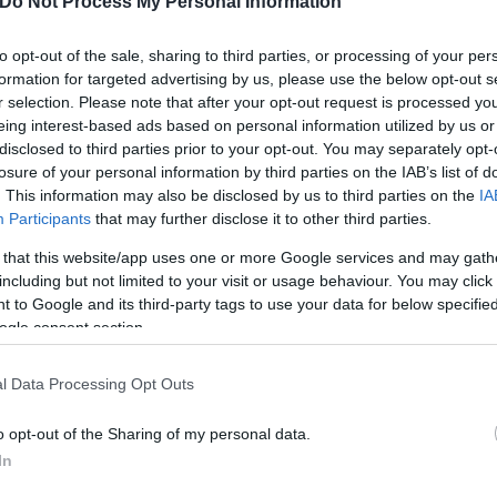
Do Not Process My Personal Information
αφηνίσει τις προθέσεις τους, ωστόσο, με βάση το 
α ατμόσφαιρα, η καθιέρωση επιστολικής ψήφου φαί
to opt-out of the sale, sharing to third parties, or processing of your per
formation for targeted advertising by us, please use the below opt-out s
ί από περισσότερα από ένα κόμματα της αντιπολίτε
r selection. Please note that after your opt-out request is processed y
eing interest-based ads based on personal information utilized by us or
disclosed to third parties prior to your opt-out. You may separately opt-
α, τι;
losure of your personal information by third parties on the IAB’s list of
. This information may also be disclosed by us to third parties on the
IA
Participants
that may further disclose it to other third parties.
μού εκλογικής περιφέρειας απόδημου ελληνισμού με
«αστερίσκους» και διατυπώνει εντονότατες ενστάσει
 that this website/app uses one or more Google services and may gath
including but not limited to your visit or usage behaviour. You may click 
 to Google and its third-party tags to use your data for below specifi
η μας στην επιστολική ψήφο», τόνισε ο Παναγιώτη
ogle consent section.
ζητήματα όσον αφορά στην τριεδρική, κυρίως σε σ
l Data Processing Opt Outs
σφαλίσεις» για τη μυστικότητα της ψήφου, ενώ ση
o opt-out of the Sharing of my personal data.
In
ιφέρεια είναι «έντονη».