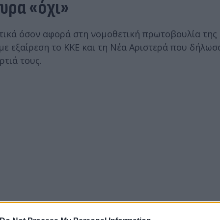
ουρα «όχι»
ετικά όσον αφορά στη νομοθετική πρωτοβουλία της
 με εξαίρεση το ΚΚΕ και τη Νέα Αριστερά που δήλω
ρτιά τους.