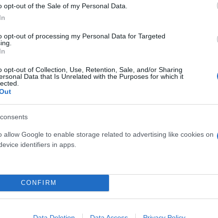
o opt-out of the Sale of my Personal Data.
λογική η διαφωνία μας με το νομοσχέδιο. Η επιστο
In
ώνει το χαρακτήρα της εκλογικής διαδικασίας», ανέ
to opt-out of processing my Personal Data for Targeted
της Νέας Αριστεράς ξεκαθάρισε πως καταψηφίζει επ
ing.
ασαν και Ελληνική Λύση, ΝΙΚΗ και Πλεύση Ελευθερία
In
o opt-out of Collection, Use, Retention, Sale, and/or Sharing
ersonal Data that Is Unrelated with the Purposes for which it
ναντούν τη διαφωνία της αντιπολίτευσης, είναι κ
lected.
ο 40% στην τριεδρική περιφέρεια αποδήμων.
Out
consents
o allow Google to enable storage related to advertising like cookies on
evice identifiers in apps.
CONFIRM
Data Deletion
Data Access
Privacy Policy