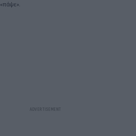
«πάψε».