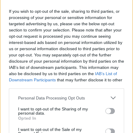
γαλάζιους να ακούγονται να φωνάζουν «μπράβο,
μπράβο».
If you wish to opt-out of the sale, sharing to third parties, or
processing of your personal or sensitive information for
targeted advertising by us, please use the below opt-out
«Συμμαχία εσχάτης απελπισίας»
section to confirm your selection. Please note that after your
opt-out request is processed you may continue seeing
Νωρίτερα, ο υπουργός Δικαιοσύνης Γιώργος
interest-based ads based on personal information utilized by
us or personal information disclosed to third parties prior to
Φλωρίδης, έκανε λόγο για συμμαχία όχι της
your opt-out. You may separately opt-out of the further
εσχάτης προδοσίας, αλλά της «εσχάτης
disclosure of your personal information by third parties on the
απελπισίας».
IAB’s list of downstream participants. This information may
also be disclosed by us to third parties on the
IAB’s List of
Downstream Participants
that may further disclose it to other
«Η προοδευτική συμμαχία του ξυλολίου διαλύθηκε
third parties.
και έχει αντικατασταθεί από την συμμαχία των
Please note that this website/app uses one or more Google
Personal Data Processing Opt Outs
απελπισμένων του ξυλολίου», υποστήριξε,
services and may gather and store information including but
καταγγέλλοντας πως «οι αριστεροί αντιφασίστες
not limited to your visit or usage behaviour. You may click to
I want to opt-out of the Sharing of my
personal data.
grant or deny consent to Google and its third-party tags to
έχουν συμμαχήσει με εκείνους που οι ίδιοι
Opted In
use your data for below specified purposes in below Google
αποκαλούν φασίστες».
consent section.
I want to opt-out of the Sale of my