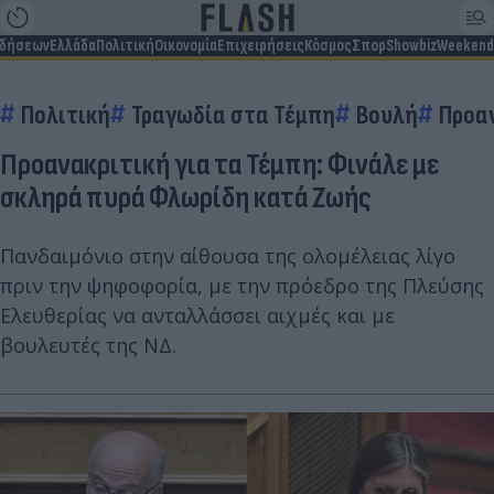
ιδήσεων
Ελλάδα
Πολιτική
Οικονομία
Επιχειρήσεις
Κόσμος
Σπορ
Showbiz
Weekend
Πολιτική
Τραγωδία στα Τέμπη
Βουλή
Προα
Προανακριτική για τα Τέμπη: Φινάλε με
σκληρά πυρά Φλωρίδη κατά Ζωής
Πανδαιμόνιο στην αίθουσα της ολομέλειας λίγο
πριν την ψηφοφορία, με την πρόεδρο της Πλεύσης
Ελευθερίας να ανταλλάσσει αιχμές και με
βουλευτές της ΝΔ.