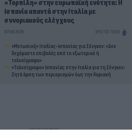
«Τορπίλη» στην ευρωπαϊκή ενότητα: Η
Ισπανία απαντά στην Ιταλία με
συνοριακούς ελέγχους
07.08.2026
ΧΡΉΣΤΟΣ ΤΈΛΙΟΣ
«Μετωπική» Ιταλίας-Ισπανίας για Σένγκεν: «Δεν
δεχόμαστε επιβολές από το εξωτερικό ή
τελεσίγραφα»
«Τελεσίγραφο» Ισπανίας στην Ιταλία για τη Σένγκεν:
Ζητά άρση των περιορισμών έως την Κυριακή