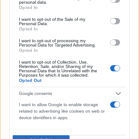
personal data.
Μητσοτάκης θα κέρδιζε την πλειοψηφία σε αυτές
grant or deny consent to Google and its third-party tags to
Opted In
use your data for below specified purposes in below Google
τις δεύτερες εκλογές - ή θα πλησίαζε σε αυτό.
consent section.
I want to opt-out of the Sale of my
Όμως, μετά το ξέσπασμα του σκανδάλου, αυτό δεν
Personal Data.
Opted In
φαίνεται πλέον πιθανό. Επιπλέον, θα του είναι
δύσκολο να σχηματίσει συνασπισμό, καθώς ο
I want to opt-out of processing my
Personal Data for Targeted Advertising.
προφανής συνεργάτης του ήταν το ΠΑΣΟΚ. Θα είναι
Opted In
εξαιρετικά απρόθυμο να κάνει συμφωνία με τον
I want to opt-out of Collection, Use,
Μητσοτάκη.
Retention, Sale, and/or Sharing of my
Personal Data that Is Unrelated with the
Purposes for which it was collected.
Opted Out
Ωστόσο, θα είναι επίσης δύσκολο για το
μεγαλύτερο κόμμα της ελληνικής αντιπολίτευσης,
Google consents
τον αριστερό ΣΥΡΙΖΑ, να σχηματίσει συνασπισμό.
I want to allow Google to enable storage
Αν και θα προσπαθούσε να κλείσει μια συμφωνία
related to advertising like cookies on web or
με το ΠΑΣΟΚ, τα δύο κόμματα πιθανότατα δεν θα
device identifiers in apps.
είχαν την πλειοψηφία. Μπορεί να καταφέρουν να
το αποκτήσουν μόνο μέσω ενός συνασπισμού που