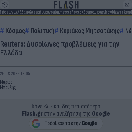
ιδήσεων
Ελλάδα
Πολιτική
Οικονομία
Επιχειρήσεις
Κόσμος
Σπορ
Showbiz
Weekend
Κόσμος
Πολιτική
Κυριάκος Μητσοτάκης
Νέ
Reuters: Δυσοίωνες προβλέψεις για την
Ελλάδα
26.08.2022 18:05
Μάριος
Μπούλης
Κάνε κλικ και δες περισσότερο
Flash.gr
στην αναζήτηση της
Google