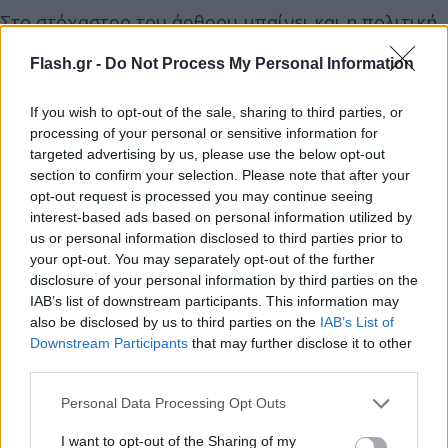
Στο στόχαστρο του άρθρου μπαίνει και η πολιτική
επικαιρότητα και κατά πόσο είναι πιθανό να
Flash.gr -
Do Not Process My Personal Information
διεξαχθούν βουλευτικές εκλογές το επόμενο
διάστημα, αλλά και ποιο μπορεί να είναι το
If you wish to opt-out of the sale, sharing to third parties, or
αποτέλεσμα.
processing of your personal or sensitive information for
targeted advertising by us, please use the below opt-out
section to confirm your selection. Please note that after your
«Αν και ο Κυριάκος Μητσοτάκης έχει σταθερή
opt-out request is processed you may continue seeing
πλειοψηφία, πρέπει να προκηρύξει εκλογές το
interest-based ads based on personal information utilized by
us or personal information disclosed to third parties prior to
αργότερο μέχρι τον Αύγουστο του 2023. Αυτό θα
your opt-out. You may separately opt-out of the further
διεξαχθεί με αναλογική, με αποτέλεσμα κανένα
disclosure of your personal information by third parties on the
κόμμα να μην έχει την απόλυτη πλειοψηφία. Στη
IAB’s list of downstream participants. This information may
συνέχεια, θα διεξαχθεί β' γύρος εκλογών, βάσει
also be disclosed by us to third parties on the
IAB’s List of
Downstream Participants
that may further disclose it to other
νέου νόμου, που θα δώσει στο ηγετικό κόμμα
third parties.
μεγάλο αριθμό μπόνους βουλευτών.
Please note that this website/app uses one or more Google
Personal Data Processing Opt Outs
services and may gather and store information including but
Οι δημοσκοπήσεις έδειχναν προηγουμένως ότι ο
not limited to your visit or usage behaviour. You may click to
I want to opt-out of the Sharing of my