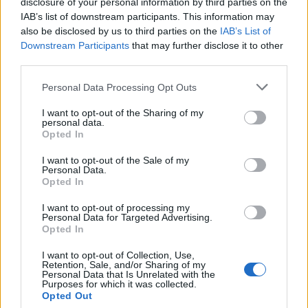
disclosure of your personal information by third parties on the
IAB’s list of downstream participants. This information may
Όπως σημειώνουν οι ειδικοί, η εταιρεία στοχεύει
also be disclosed by us to third parties on the
IAB’s List of
Downstream Participants
that may further disclose it to other
να παραδώσει «περίπου 820» αεροσκάφη έως το
third parties.
τέλους του έτους, πράγμα που σημαίνει ότι θα
Please note that this website/app uses one or more Google
πρέπει να φτάσει σε ρεκόρ απόδοσης άνω των 160
Personal Data Processing Opt Outs
services and may gather and store information including but
αεροσκαφών τον Δεκέμβριο.
not limited to your visit or usage behaviour. You may click to
I want to opt-out of the Sharing of my
personal data.
grant or deny consent to Google and its third-party tags to
Opted In
use your data for below specified purposes in below Google
Πτήση της αμερικανικής εταιρείας JetBlue που είχε
consent section.
I want to opt-out of the Sale of my
απογειωθεί από το Κανκούν του Μεξικού και
Personal Data.
Opted In
κατευθυνόταν προς το αεροδρόμιο Νιούαρκ της
Νέας Υόρκης αναγκάσθηκε να εκτελέσει επείγουσα
I want to opt-out of processing my
Personal Data for Targeted Advertising.
προσγείωση στην Τάμπα της Φλόριντα αφού το
Opted In
αεροσκάφος έλαβε αιφνιδιαστικά καθοδική πορεία.
I want to opt-out of Collection, Use,
Retention, Sale, and/or Sharing of my
Personal Data that Is Unrelated with the
Purposes for which it was collected.
Opted Out