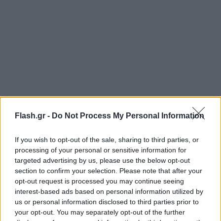
Flash.gr -
Do Not Process My Personal Information
If you wish to opt-out of the sale, sharing to third parties, or
Πηγές του κλάδου ανέφεραν ότι η κατασκευάστρια
processing of your personal or sensitive information for
targeted advertising by us, please use the below opt-out
αεροσκαφών παρέδωσε 72 αεροσκάφη τον
section to confirm your selection. Please note that after your
Νοέμβριο, λιγότερα από ό,τι ανέμεναν
opt-out request is processed you may continue seeing
προηγουμένως πολλοί αναλυτές, ανεβάζοντας το
interest-based ads based on personal information utilized by
σύνολο του στόλου μέχρι στιγμής σε 657
us or personal information disclosed to third parties prior to
your opt-out. You may separately opt-out of the further
αεροσκάφη.