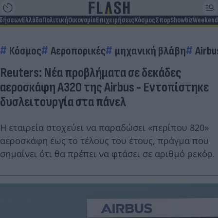
ιδήσεων
Ελλάδα
Πολιτική
Οικονομία
Επιχειρήσεις
Κόσμος
Σπορ
Showbiz
Weekend
Κόσμος
Αεροπορικές
μηχανική βλάβη
Airbu
Reuters: Νέα προβλήματα σε δεκάδες
αεροσκάφη A320 της Airbus - Εντοπίστηκε
δυσλειτουργία στα πάνελ
Η εταιρεία στοχεύει να παραδώσει «περίπου 820»
αεροσκάφη έως το τέλους του έτους, πράγμα που
σημαίνει ότι θα πρέπει να φτάσει σε αριθμό ρεκόρ.