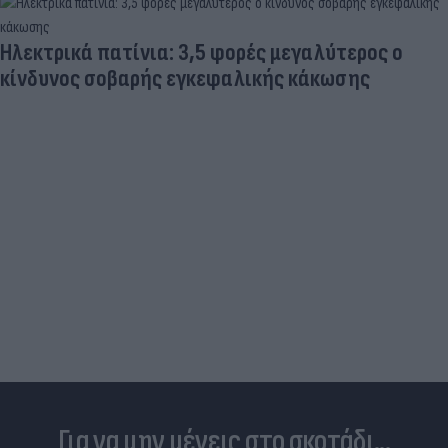
ρές μεγαλύτερος ο
λικής κάκωσης
Προκλητική προσγείωση
Σαρακήνικο της Μήλου -
«κενά» στον νόμο
Για να μην μένεις στο σκοτάδι...