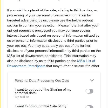
If you wish to opt-out of the sale, sharing to third parties, or
processing of your personal or sensitive information for
targeted advertising by us, please use the below opt-out
section to confirm your selection. Please note that after your
opt-out request is processed you may continue seeing
interest-based ads based on personal information utilized by
us or personal information disclosed to third parties prior to
your opt-out. You may separately opt-out of the further
disclosure of your personal information by third parties on the
IAB’s list of downstream participants. This information may
also be disclosed by us to third parties on the
IAB’s List of
Downstream Participants
that may further disclose it to other
third parties.
Please note that this website/app uses one or more Google
Personal Data Processing Opt Outs
Φωτιές: Ξεκινούν οι αιτήσεις για αποζημιώσεις
services and may gather and store information including but
στους πυρόπληκτους – Τα ποσά και τα
not limited to your visit or usage behaviour. You may click to
I want to opt-out of the Sharing of my
personal data.
δικαιολογητικά
grant or deny consent to Google and its third-party tags to
Opted In
use your data for below specified purposes in below Google
10.08.2026
ΧΡΙΣΤΌΔΟΥΛΟΣ ΣΚΟΎΝΤΑΣ
consent section.
I want to opt-out of the Sale of my