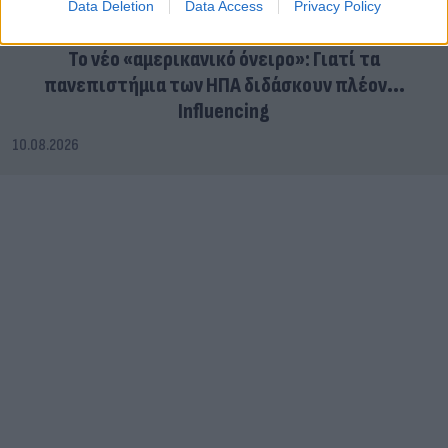
Data Deletion
Data Access
Privacy Policy
Το νέο «αμερικανικό όνειρο»: Γιατί τα
πανεπιστήμια των ΗΠΑ διδάσκουν πλέον...
Influencing
10.08.2026