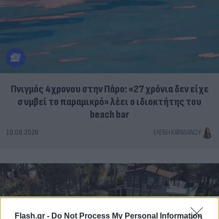
Πνιγμός 4χρονου στην Πάρο: «27 χρόνια δεν είχε
συμβεί το παραμικρό» λέει ο ιδιοκτήτης του
beach bar
10.08.2026
ΕΛΈΝΗ ΚΑΡΑΘΆΝΟΥ
Flash.gr -
Do Not Process My Personal Information