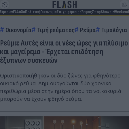
ιδήσεων
Ελλάδα
Πολιτική
Οικονομία
Επιχειρήσεις
Κόσμος
Σπορ
Showbiz
Weekend
Οικονομία
Τιμή ρεύματος
Ρεύμα
Τιμολόγια
Ρεύμα: Αυτές είναι οι νέες ώρες για πλύσιμο
και μαγείρεμα - Έρχεται επιδότηση
έξυπνων συσκευών
Οριστικοποιήθηκαν οι δύο ζώνες για φθηνότερο
οικιακό ρεύμα. Δημιουργούνται δύο χρονικά
περιθώρια μέσα στην ημέρα όπου τα νοικοκυριά
μπορούν να έχουν φθηνό ρεύμα.