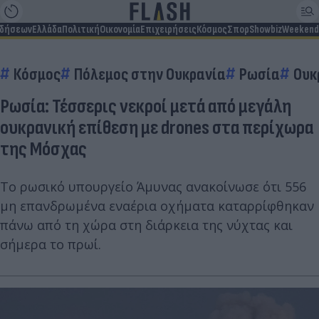
ιδήσεων
Ελλάδα
Πολιτική
Οικονομία
Επιχειρήσεις
Κόσμος
Σπορ
Showbiz
Weekend
Κόσμος
Πόλεμος στην Ουκρανία
Ρωσία
Ουκ
Ρωσία: Τέσσερις νεκροί μετά από μεγάλη
ουκρανική επίθεση με drones στα περίχωρα
της Μόσχας
Το ρωσικό υπουργείο Άμυνας ανακοίνωσε ότι 556
μη επανδρωμένα εναέρια οχήματα καταρρίφθηκαν
πάνω από τη χώρα στη διάρκεια της νύχτας και
σήμερα το πρωί.