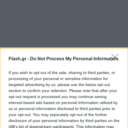
Συνεχείς οι καταρρίψεις drones στον ουρανό
Flash.gr -
Do Not Process My Personal Information
της Ρωσίας
If you wish to opt-out of the sale, sharing to third parties, or
Τα συστήματα αντιαεροπορικής άμυνας έχουν
processing of your personal or sensitive information for
καταρρίψει από τα μεσάνυχτα 81 μη επανδρωμένα
targeted advertising by us, please use the below opt-out
section to confirm your selection. Please note that after your
εναέρια οχήματα που κατευθύνονταν προς τη
opt-out request is processed you may continue seeing
Μόσχα, μετέδωσε παράλληλα το ρωσικό κρατικό
interest-based ads based on personal information utilized by
πρακτορείο ειδήσεων TASS, επικαλούμενο τον
us or personal information disclosed to third parties prior to
δήμαρχο της Μόσχας Σεργκέι Σομπιάνιν, πράγμα
your opt-out. You may separately opt-out of the further
disclosure of your personal information by third parties on the
που καθιστά την επίθεση αυτή τη μεγαλύτερη στη
IAB’s list of downstream participants. This information may