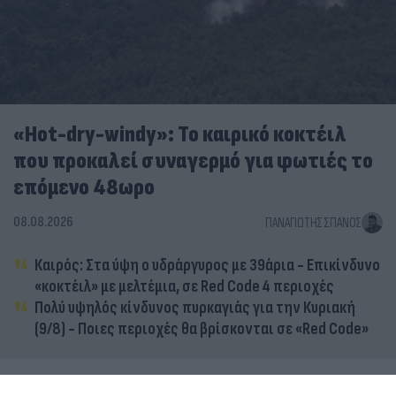
«Hot-dry-windy»: Το καιρικό κοκτέιλ
που προκαλεί συναγερμό για φωτιές το
επόμενο 48ωρο
08.08.2026
ΠΑΝΑΓΙΏΤΗΣ ΣΠΑΝΌΣ
Καιρός: Στα ύψη ο υδράργυρος με 39άρια - Επικίνδυνο
«κοκτέιλ» με μελτέμια, σε Red Code 4 περιοχές
Πολύ υψηλός κίνδυνος πυρκαγιάς για την Κυριακή
(9/8) - Ποιες περιοχές θα βρίσκονται σε «Red Code»