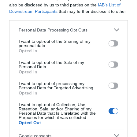
ρωσική πρωτεύουσα σε πάνω από έναν χρόνο.
also be disclosed by us to third parties on the
IAB’s List of
Downstream Participants
that may further disclose it to other
third parties.
Ο Σομπιάνιν δήλωσε επίσης ότι 12 άνθρωποι
τραυματίστηκαν, οι περισσότεροι εκ των οποίων
Please note that this website/app uses one or more Google
Personal Data Processing Opt Outs
services and may gather and store information including but
κοντά στην είσοδο του διυλιστηρίου πετρελαίου
not limited to your visit or usage behaviour. You may click to
I want to opt-out of the Sharing of my
της Μόσχας, ενώ τρία σπίτια υπέστησαν ζημιές. Η
personal data.
grant or deny consent to Google and its third-party tags to
Opted In
«τεχνολογία» του διυλιστηρίου δεν υπέστη ζημιές,
use your data for below specified purposes in below Google
consent section.
πρόσθεσε ο δήμαρχος της Μόσχας.
I want to opt-out of the Sale of my
Personal Data.
Opted In
Το ρωσικό υπουργείο Άμυνας ανακοίνωσε εξάλλου
I want to opt-out of processing my
νωρίτερα ότι 556 μη επανδρωμένα εναέρια
Personal Data for Targeted Advertising.
Opted In
οχήματα καταρρίφθηκαν πάνω από τη χώρα στη
διάρκεια της νύχτας και σήμερα το πρωί.
I want to opt-out of Collection, Use,
Retention, Sale, and/or Sharing of my
Personal Data that Is Unrelated with the
Purposes for which it was collected.
Opted Out
Google consents