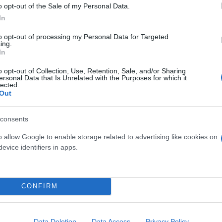
o opt-out of the Sale of my Personal Data.
In
to opt-out of processing my Personal Data for Targeted
ing.
In
o opt-out of Collection, Use, Retention, Sale, and/or Sharing
ersonal Data that Is Unrelated with the Purposes for which it
lected.
Out
consents
o allow Google to enable storage related to advertising like cookies on
evice identifiers in apps.
ερο
Flash.gr
στην αναζήτηση της
Google
CONFIRM
Data Deletion
Data Access
Privacy Policy