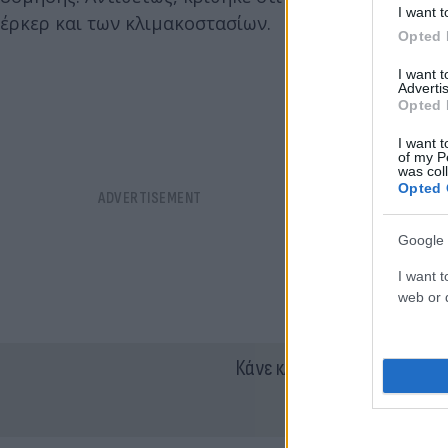
I want t
έρκερ και των κλιμακοστασίων.
Opted 
I want 
Advertis
Opted 
I want t
of my P
was col
Opted 
Google 
I want t
web or d
Κάνε κλικ και δες περισσότ