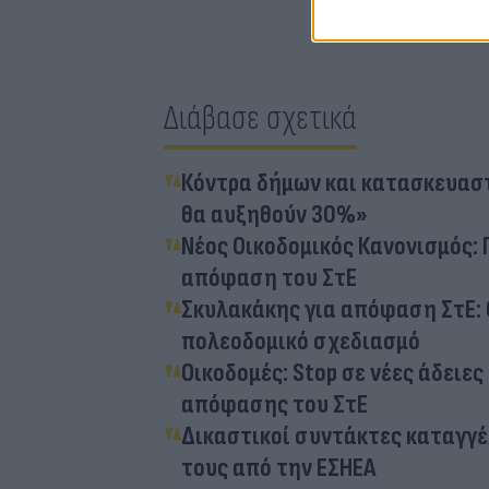
Διάβασε σχετικά
Κόντρα δήμων και κατασκευαστ
θα αυξηθούν 30%»
Νέος Οικοδομικός Κανονισμός: 
απόφαση του ΣτΕ
Σκυλακάκης για απόφαση ΣτΕ: 
πολεοδομικό σχεδιασμό
Οικοδομές: Stop σε νέες άδειε
απόφασης του ΣτΕ
Δικαστικοί συντάκτες καταγγέ
τους από την ΕΣΗΕΑ