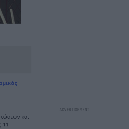
ομικός
πτώσεων και
ς 11