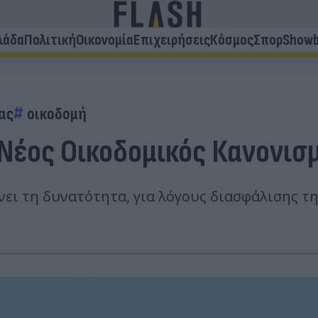
λάδα
Πολιτική
Οικονομία
Επιχειρήσεις
Κόσμος
Σπορ
Showb
ας
οικοδομή
 Νέος Οικοδομικός Κανονισ
ίνει τη δυνατότητα, για λόγους διασφάλισης 