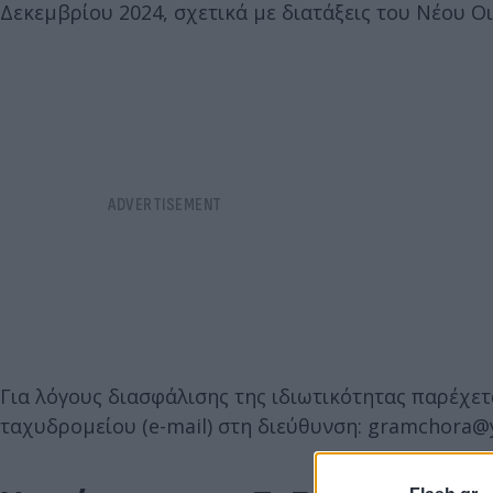
Δεκεμβρίου 2024, σχετικά με διατάξεις του Νέου 
Για λόγους διασφάλισης της ιδιωτικότητας παρέχε
ταχυδρομείου (e-mail) στη διεύθυνση: gramchora@