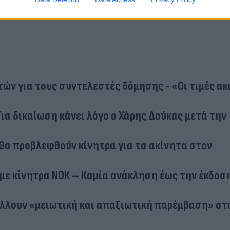
ών για τους συντελεστές δόμησης - «Οι τιμές α
Για δικαίωση κάνει λόγο ο Χάρης Δούκας μετά την
Θα προβλεφθούν κίνητρα για τα ακίνητα στον
ς με κίνητρα ΝΟΚ – Καμία ανάκληση έως την έκδοσ
λλουν «μειωτική και απαξιωτική παρέμβαση» στ