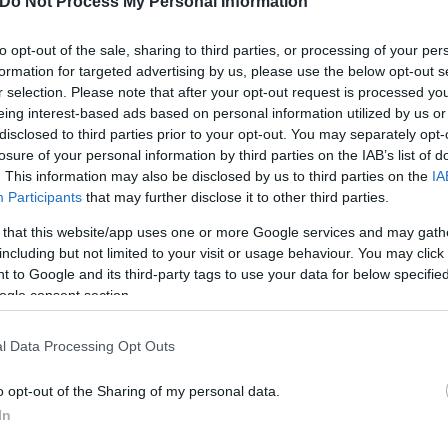
Do Not Process My Personal Information
to opt-out of the sale, sharing to third parties, or processing of your per
εσε ο Νέος Οικοδομικός Κανονισμός
. Το Ανώτατ
formation for targeted advertising by us, please use the below opt-out s
υ νόμου αντίκεινται στο Σύνταγμα και έτσι δεν μπο
r selection. Please note that after your opt-out request is processed y
eing interest-based ads based on personal information utilized by us or
disclosed to third parties prior to your opt-out. You may separately opt-
losure of your personal information by third parties on the IAB’s list of
ικρατείας έκρινε πως «το σύστημα των διατάξεων 
. This information may also be disclosed by us to third parties on the
IA
Participants
that may further disclose it to other third parties.
οίο θεσπίζονται κίνητρα προσαύξησης των όρων δόμησ
ν κτηρίων, με αντιστάθμισμα την ενεργειακή αναβά
 that this website/app uses one or more Google services and may gath
ι των χώρων πρασίνου, αντίκειται στo άρθρο 24 πα
including but not limited to your visit or usage behaviour. You may click 
 to Google and its third-party tags to use your data for below specifi
ogle consent section.
ι στο Σύνταγμα η μη προσμέτρηση στον συντελεστή 
l Data Processing Opt Outs
τερικών εξωστών (παταριών) και του χώρου κύριας 
ωση της πισίνας με φυτεμένη επιφάνεια (άρ. 19 παρ.
o opt-out of the Sharing of my personal data.
 μπορούν να κατασκευάζονται προσμετρώμενα στον 
In
στο Σύνταγμα η μη προσμέτρηση στον συντελεστή δό