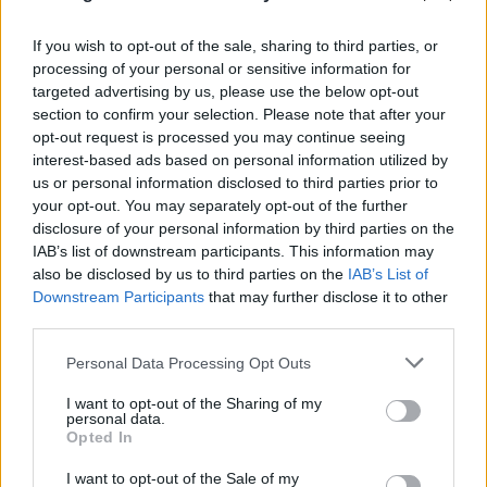
If you wish to opt-out of the sale, sharing to third parties, or
processing of your personal or sensitive information for
targeted advertising by us, please use the below opt-out
section to confirm your selection. Please note that after your
opt-out request is processed you may continue seeing
interest-based ads based on personal information utilized by
Πραγματογνώμονας για το τροχαίο στις
us or personal information disclosed to third parties prior to
your opt-out. You may separately opt-out of the further
Σέρρες: «Κάτι απέσπασε την προσοχή του
disclosure of your personal information by third parties on the
οδηγού»
IAB’s list of downstream participants. This information may
also be disclosed by us to third parties on the
IAB’s List of
07.08.2026
Downstream Participants
that may further disclose it to other
third parties.
Please note that this website/app uses one or more Google
Personal Data Processing Opt Outs
services and may gather and store information including but
not limited to your visit or usage behaviour. You may click to
I want to opt-out of the Sharing of my
personal data.
grant or deny consent to Google and its third-party tags to
Opted In
use your data for below specified purposes in below Google
consent section.
I want to opt-out of the Sale of my