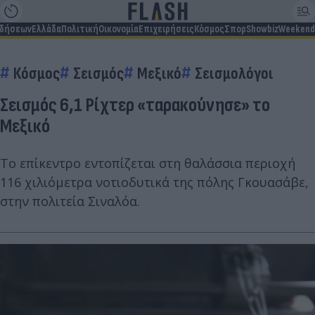
ιδήσεων
Ελλάδα
Πολιτική
Οικονομία
Επιχειρήσεις
Κόσμος
Σπορ
Showbiz
Weekend
Κόσμος
Σεισμός
Μεξικό
Σεισμολόγοι
Σεισμός 6,1 Ρίχτερ «ταρακούνησε» το
Μεξικό
Το επίκεντρο εντοπίζεται στη θαλάσσια περιοχή
116 χιλιόμετρα νοτιοδυτικά της πόλης Γκουασάβε,
στην πολιτεία Σιναλόα.