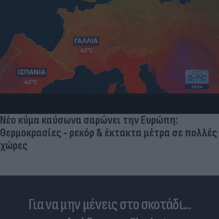
Δέκα εκατομμύρια followers δεν κάνουν λάθος- Η
Ντιλέτα Λεότα με μαγιό έγινε ξανά viral (photos)
Για να μην μένεις στο σκοτάδι...