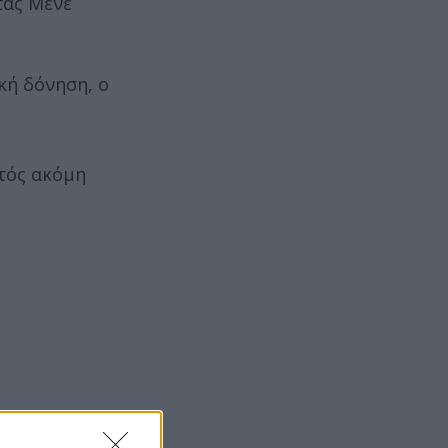
τας Μένε
κή δόνηση, ο
ητός ακόμη