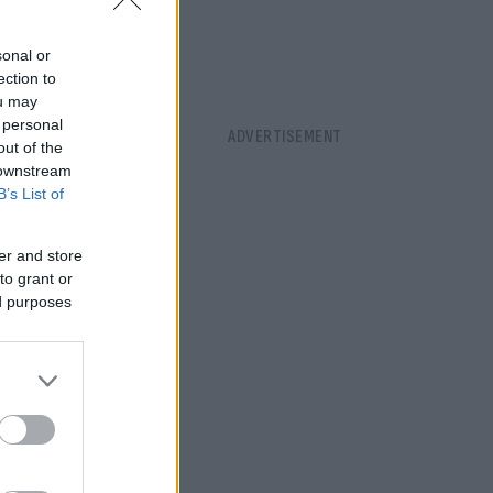
sonal or
ection to
ou may
 personal
out of the
 downstream
B’s List of
er and store
to grant or
ed purposes
α τη