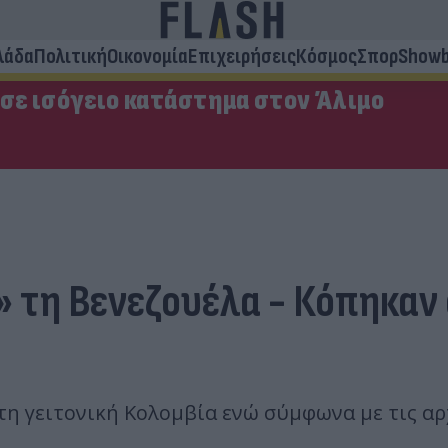
λάδα
Πολιτική
Οικονομία
Επιχειρήσεις
Κόσμος
Σπορ
Showb
 σε ισόγειο κατάστημα στον Άλιμο
 τη Βενεζουέλα - Κόπηκαν 
στη γειτονική Κολομβία ενώ σύμφωνα με τις α