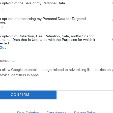
o opt-out of the Sale of my Personal Data.
In
ς κατά τη διάρκεια ή μετά τον σεισμό, συμπεριλα
to opt-out of processing my Personal Data for Targeted
εφαλής τον πρόεδρο Νικολάς Μαδούρο.
ing.
In
o opt-out of Collection, Use, Retention, Sale, and/or Sharing
ersonal Data that Is Unrelated with the Purposes for which it
lected.
Out
consents
o allow Google to enable storage related to advertising like cookies on
evice identifiers in apps.
CONFIRM
Data Deletion
Data Access
Privacy Policy