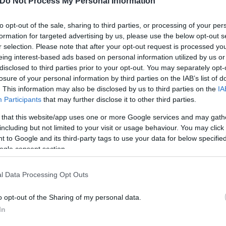
Do Not Process My Personal Information
to opt-out of the sale, sharing to third parties, or processing of your per
formation for targeted advertising by us, please use the below opt-out s
r selection. Please note that after your opt-out request is processed y
eing interest-based ads based on personal information utilized by us or
disclosed to third parties prior to your opt-out. You may separately opt-
losure of your personal information by third parties on the IAB’s list of
. This information may also be disclosed by us to third parties on the
IA
Participants
that may further disclose it to other third parties.
 that this website/app uses one or more Google services and may gath
including but not limited to your visit or usage behaviour. You may click 
 to Google and its third-party tags to use your data for below specifi
ogle consent section.
l Data Processing Opt Outs
ς λίμνης Μαρακαΐμπο, μιας σημαντικής περιοχής γι
o opt-out of the Sharing of my personal data.
τι η Βενεζουέλα διαθέτει ένα από τα μεγαλύτερα
In