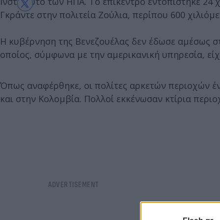
Ινστιτούτο των ΗΠΑ. Το επίκεντρο εντοπίστηκε 24 
Γκράντε στην πολιτεία Ζούλια, περίπου 600 χιλιόμ
Η κυβέρνηση της Βενεζουέλας δεν έδωσε αμέσως στ
οποίος, σύμφωνα με την αμερικανική υπηρεσία, είχ
Όπως αναφέρθηκε, οι πολίτες αρκετών περιοχών έ
και στην Κολομβία. Πολλοί εκκένωσαν κτίρια περιο