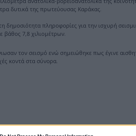
χιλιόμετρα ανατολικά-βορειοανατολικά της κοινότη
ετρα δυτικά της πρωτεύουσας Καράκας.
η δημοσιότητα πληροφορίες για την ισχυρή σεισμι
ε βάθος 7,8 χιλιομέτρων.
νιωσαν τον σεισμό ενώ σημειώθηκε πως έγινε αισθ
χές κοντά στα σύνορα.