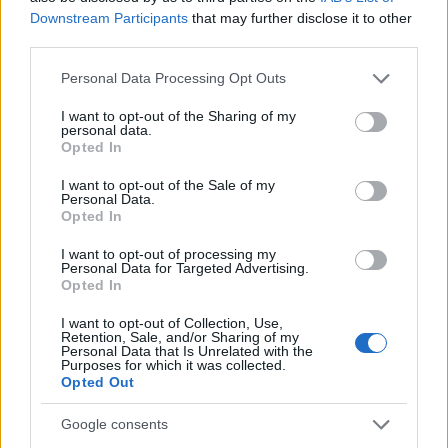
Downstream Participants
that may further disclose it to other
third parties.
Please note that this website/app uses one or more Google
Personal Data Processing Opt Outs
services and may gather and store information including but
not limited to your visit or usage behaviour. You may click to
I want to opt-out of the Sharing of my
personal data.
grant or deny consent to Google and its third-party tags to
Opted In
use your data for below specified purposes in below Google
consent section.
I want to opt-out of the Sale of my
Personal Data.
Opted In
I want to opt-out of processing my
Personal Data for Targeted Advertising.
Opted In
I want to opt-out of Collection, Use,
Retention, Sale, and/or Sharing of my
Personal Data that Is Unrelated with the
Purposes for which it was collected.
Opted Out
Google consents