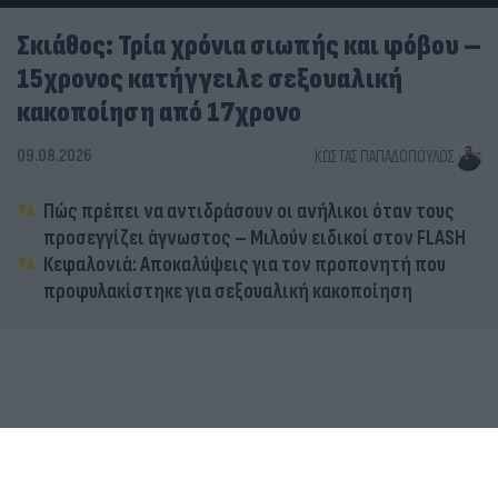
Σκιάθος: Τρία χρόνια σιωπής και φόβου –
15χρονος κατήγγειλε σεξουαλική
κακοποίηση από 17χρονο
09.08.2026
ΚΏΣΤΑΣ ΠΑΠΑΔΌΠΟΥΛΟΣ
Πώς πρέπει να αντιδράσουν οι ανήλικοι όταν τους
προσεγγίζει άγνωστος – Μιλούν ειδικοί στον FLASH
Κεφαλονιά: Αποκαλύψεις για τον προπονητή που
προφυλακίστηκε για σεξουαλική κακοποίηση