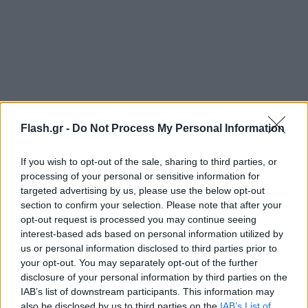
Flash.gr -
Do Not Process My Personal Information
If you wish to opt-out of the sale, sharing to third parties, or
processing of your personal or sensitive information for
Άνδρες της Πυροσβεστικής υπηρεσίας Σερρών
targeted advertising by us, please use the below opt-out
section to confirm your selection. Please note that after your
κατάφεραν να τον απεγκλωβίσουν, μεταφέρθηκε
opt-out request is processed you may continue seeing
από πλήρωμα του ΕΚΑΒ στο Γενικό Νοσοκομείο
interest-based ads based on personal information utilized by
Σερρών, όπου διαπιστώθηκε ο θάνατός του.
us or personal information disclosed to third parties prior to
your opt-out. You may separately opt-out of the further
disclosure of your personal information by third parties on the
IAB’s list of downstream participants. This information may
also be disclosed by us to third parties on the
IAB’s List of