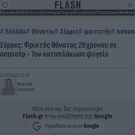
ιδήσεων
Ελλάδα
Πολιτική
Οικονομία
Επιχειρήσεις
Κόσμος
Σπορ
Showbiz
Weekend
Ελλάδα
Θάνατοι
Σέρρες
φοιτητής
ασανσ
Σέρρες: Φρικτός θάνατος 26χρονου σε
ασανσέρ - Τον καταπλάκωσε ψυγείο
31.07.2022 11:15
Αγγελική
Γιαννακού
Κάνε κλικ και δες περισσότερο
Flash.gr
στην αναζήτηση της
Google