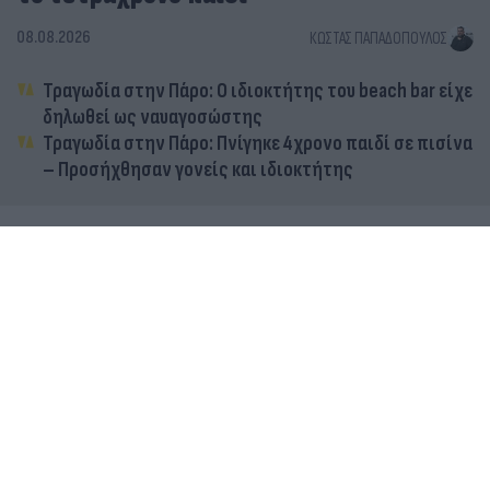
08.08.2026
ΚΏΣΤΑΣ ΠΑΠΑΔΌΠΟΥΛΟΣ
Τραγωδία στην Πάρο: Ο ιδιοκτήτης του beach bar είχε
δηλωθεί ως ναυαγοσώστης
Τραγωδία στην Πάρο: Πνίγηκε 4χρονο παιδί σε πισίνα
– Προσήχθησαν γονείς και ιδιοκτήτης