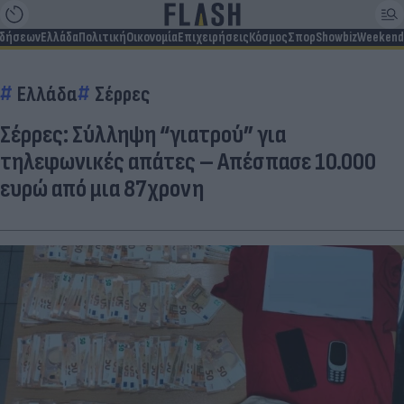
ιδήσεων
Ελλάδα
Πολιτική
Οικονομία
Επιχειρήσεις
Κόσμος
Σπορ
Showbiz
Weekend
Ελλάδα
Σέρρες
Σέρρες: Σύλληψη “γιατρού” για
τηλεφωνικές απάτες – Απέσπασε 10.000
ευρώ από μια 87χρονη