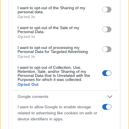
services and may gather and store information including but
πολιτών στις Σέρρες, χωρίς να καταφέρουν να
not limited to your visit or usage behaviour. You may click to
I want to opt-out of the Sharing of my
αποσπάσουν χρήματα.
personal data.
grant or deny consent to Google and its third-party tags to
Opted In
use your data for below specified purposes in below Google
consent section.
I want to opt-out of the Sale of my
Ο συλληφθείς, με τη δικογραφία που σχηματίσθηκε
Personal Data.
σε βάρος του, θα οδηγηθεί στον Εισαγγελέα
Opted In
Πρωτοδικών Σερρών.
I want to opt-out of processing my
Personal Data for Targeted Advertising.
Opted In
Η Γενική Περιφερειακή Αστυνομική Διεύθυνση
I want to opt-out of Collection, Use,
Κεντρικής Μακεδονίας με στόχο την αποφυγή
Retention, Sale, and/or Sharing of my
Personal Data that Is Unrelated with the
εξαπάτησης των πολιτών από επιτήδειους,
Purposes for which it was collected.
συμβουλεύει:
Opted Out
Google consents
• Να είστε ιδιαίτερα επιφυλακτικοί όταν
I want to allow Google to enable storage
άγνωστοι προσπαθήσουν να σας πείσουν για την
related to advertising like cookies on web or
καταβολή χρηματικού ποσού, με το πρόσχημα
device identifiers in apps.
επείγουσας ανάγκης συγγενικού – φιλικού