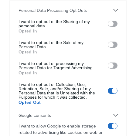
Κρόος.
Please note that this website/app uses one or more Google
Personal Data Processing Opt Outs
services and may gather and store information including but
not limited to your visit or usage behaviour. You may click to
I want to opt-out of the Sharing of my
personal data.
grant or deny consent to Google and its third-party tags to
Opted In
use your data for below specified purposes in below Google
consent section.
I want to opt-out of the Sale of my
Personal Data.
Opted In
I want to opt-out of processing my
Personal Data for Targeted Advertising.
Opted In
I want to opt-out of Collection, Use,
Retention, Sale, and/or Sharing of my
Personal Data that Is Unrelated with the
Purposes for which it was collected.
Opted Out
Google consents
I want to allow Google to enable storage
related to advertising like cookies on web or