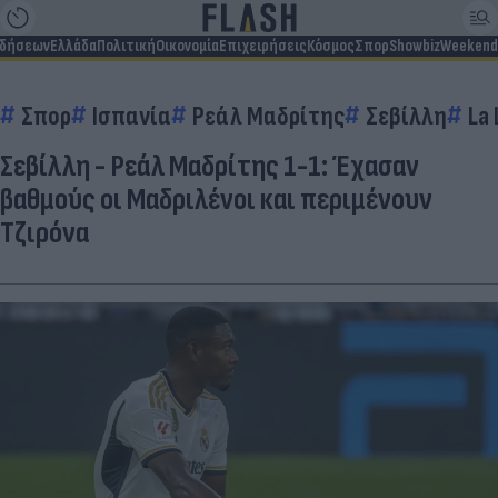
ιδήσεων
Ελλάδα
Πολιτική
Οικονομία
Επιχειρήσεις
Κόσμος
Σπορ
Showbiz
Weekend
Σπορ
Ισπανία
Ρεάλ Μαδρίτης
Σεβίλλη
La 
Σεβίλλη - Ρεάλ Μαδρίτης 1-1: Έχασαν
βαθμούς οι Μαδριλένοι και περιμένουν
Τζιρόνα