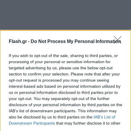
Flash.gr -
Do Not Process My Personal Information
If you wish to opt-out of the sale, sharing to third parties, or
processing of your personal or sensitive information for
targeted advertising by us, please use the below opt-out
section to confirm your selection. Please note that after your
opt-out request is processed you may continue seeing
interest-based ads based on personal information utilized by
us or personal information disclosed to third parties prior to
your opt-out. You may separately opt-out of the further
disclosure of your personal information by third parties on the
Η «Βασίλισσα» ισοφάρισε λίγα λεπτά αργότερα και
IAB’s list of downstream participants. This information may
συγκεκριμένα στο 78΄ με την δυνατή κεφαλιά του
also be disclosed by us to third parties on the
IAB’s List of
Καρβαχάλ έπειτα από εκτέλεση φάουλ του Τόνι
Downstream Participants
that may further disclose it to other
third parties.