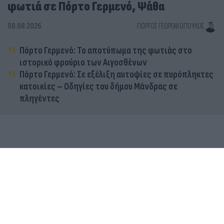
φωτιά σε Πόρτο Γερμενό, Ψάθα
08.08.2026
ΓΙΏΡΓΟΣ ΓΕΩΡΓΑΚΌΠΟΥΛΟΣ
Πόρτο Γερμενό: Το αποτύπωμα της φωτιάς στο
ιστορικό φρούριο των Αιγοσθένων
Πόρτο Γερμενό: Σε εξέλιξη αυτοψίες σε πυρόπληκτες
κατοικίες – Οδηγίες του δήμου Μάνδρας σε
πληγέντες