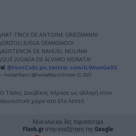
¡HAT-TRICK DE ANTOINE GRIEZMANN!
¡GRIZOU JUEGA DEMASIADO!
¡ASISTENCIA DE NAHUEL MOLINA!
¡QUÉ JUGADA DE ÁLVARO MORATA!
📽️
@FootColic
pic.twitter.com/iLWnsvGeX5
— Football Report (@FootballReprt)
October 21, 2023
Ο Τάσος Δουβίκας πέρασε ως αλλαγή στον
αγωνιστικό χώρο στο 61ο λεπτό.
Κάνε κλικ και δες περισσότερο
Flash.gr
στην αναζήτηση της
Google