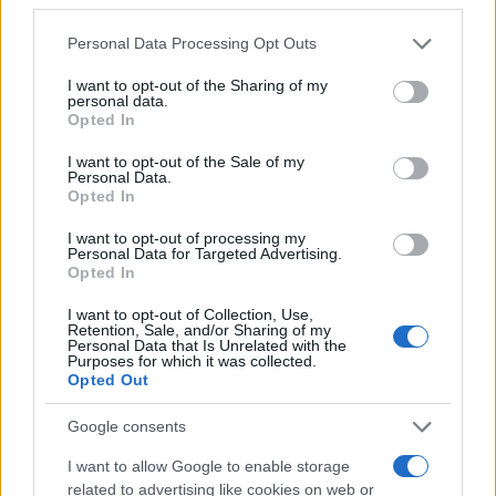
Please note that this website/app uses one or more Google
Personal Data Processing Opt Outs
services and may gather and store information including but
not limited to your visit or usage behaviour. You may click to
I want to opt-out of the Sharing of my
personal data.
grant or deny consent to Google and its third-party tags to
Opted In
use your data for below specified purposes in below Google
consent section.
I want to opt-out of the Sale of my
Personal Data.
Opted In
Ο Γάλλος σκόραρε ξανά στο 64' με σέντρα-σουτ,
ενώ βρήκε δίχτυα και στο 70' έπειτα από γύρισμα
I want to opt-out of processing my
Personal Data for Targeted Advertising.
του Ναουέλ Μολίνα. Η Ατλέτικο Μαδρίτης
Opted In
βρίσκεται τρεις βαθμούς πίσω από την πρωτοπόρο
I want to opt-out of Collection, Use,
Ρεάλ Μαδρίτης στη βαθμολογία, διαθέτοντας και
Retention, Sale, and/or Sharing of my
Personal Data that Is Unrelated with the
ένα ματς λιγότερο.
Purposes for which it was collected.
Opted Out
Google consents
I want to allow Google to enable storage
related to advertising like cookies on web or