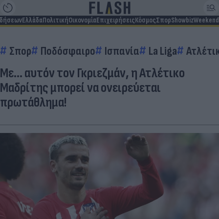
ιδήσεων
Ελλάδα
Πολιτική
Οικονομία
Επιχειρήσεις
Κόσμος
Σπορ
Showbiz
Weekend
Σπορ
Ποδόσφαιρο
Ισπανία
La Liga
Ατλέτι
Με... αυτόν τον Γκριεζμάν, η Ατλέτικο
Μαδρίτης μπορεί να ονειρεύεται
πρωτάθλημα!