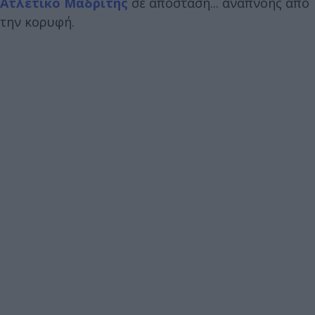
Ατλέτικο Μαδρίτης
σε απόσταση... αναπνοής από
την κορυφή.