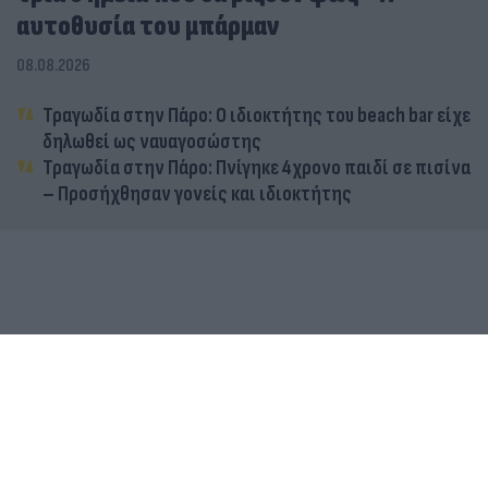
αυτοθυσία του μπάρμαν
08.08.2026
Τραγωδία στην Πάρο: Ο ιδιοκτήτης του beach bar είχε
δηλωθεί ως ναυαγοσώστης
Τραγωδία στην Πάρο: Πνίγηκε 4χρονο παιδί σε πισίνα
– Προσήχθησαν γονείς και ιδιοκτήτης