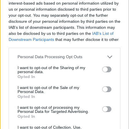
interest-based ads based on personal information utilized by
us or personal information disclosed to third parties prior to
your opt-out. You may separately opt-out of the further
disclosure of your personal information by third parties on the
IAB’s list of downstream participants. This information may
also be disclosed by us to third parties on the
IAB’s List of
Downstream Participants
that may further disclose it to other
Σημειώνεται πως στα μέσα Νοεμβρίου το
third parties.
υπουργείο Ανάπτυξης είχε εκφράσει τη βούληση να
Please note that this website/app uses one or more Google
Personal Data Processing Opt Outs
παρέμβει στις «προσφορές 1+1» με στόχο να
services and may gather and store information including but
not limited to your visit or usage behaviour. You may click to
I want to opt-out of the Sharing of my
υπάρχει μία πιο καθαρή εικόνα για τις τιμές των
personal data.
grant or deny consent to Google and its third-party tags to
προϊόντων στο ράφι κάτι που όπως εκτιμούσαν,
Opted In
use your data for below specified purposes in below Google
στελέχη του, θα οδηγούσε και σε καλύτερες τιμές
consent section.
I want to opt-out of the Sale of my
λόγω ανταγωνισμού.
Personal Data.
Opted In
I want to opt-out of processing my
Η πρωτοβουλία ωστόσο έμεινε γρήγορα στα
Personal Data for Targeted Advertising.
υπουργικά συρτάρια καθώς η κυβέρνση, κεντρικά,
Opted In
είχε απορρίψει το συγκεκριμένο μέτρο.
I want to opt-out of Collection, Use,