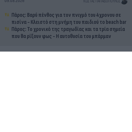
09.08.2026
ΚΏΣΤΑΣ ΠΑΠΑΔΌΠΟΥΛΟΣ
Πάρος: Βαρύ πένθος για τον πνιγμό του 4χρονου σε
πισίνα - Κλειστό στη μνήμη του παιδιού το beach bar
Πάρος: Το χρονικό της τραγωδίας και τα τρία σημεία
που θα ρίξουν φως - Η αυτοθυσία του μπάρμαν