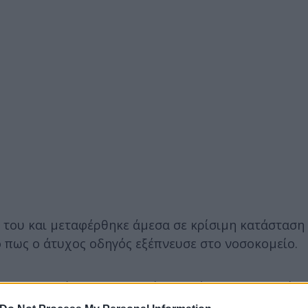
ς του και μεταφέρθηκε άμεσα σε κρίσιμη κατάσταση
ό πως ο άτυχος οδηγός εξέπνευσε στο νοσοκομείο.
 να διαπιστώσει τις ακριβείς συνθήκες του τροχαίο
ες.