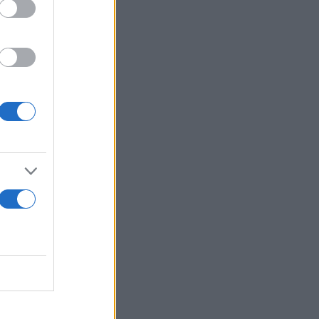
αβάτης
ν