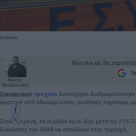
Eurokinissi
Κάνε κλικ και δες περισσότ
Κώστας
Παπαδόπουλος
Σοκαριστικό
τροχαίο
δυστύχημα διαδραματίστηκε ν
15.04.2025 08:28
φορτηγό υπό αδιευκρίνιστες συνθήκες παρέσυρε μοτ
Συγκεκριμένα, το συμβάν έγινε λίγο μετά τις 7:15
διασώστες του ΕΚΑΒ να σπεύδουν στην περιοχή.