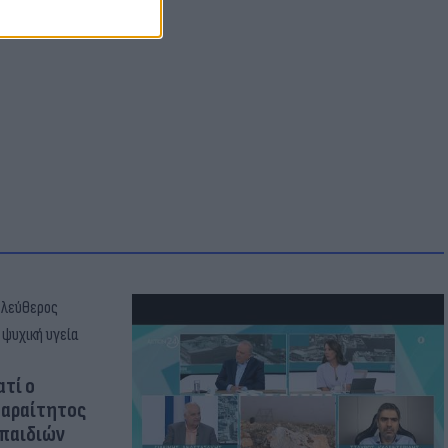
ατί ο
παραίτητος
 παιδιών