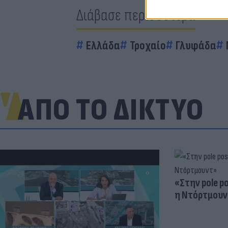
Διάβασε περισσότερα
Ελλάδα
Τροχαίο
Γλυφάδα
ΑΠΟ ΤΟ ΔΙΚΤΥΟ
«Στην pole p
η Ντόρτμουν