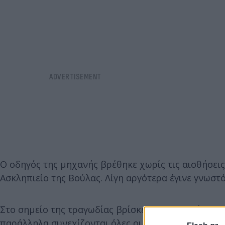
Ο οδηγός της μηχανής βρέθηκε χωρίς τις αισθήσει
Ασκληπιείο της Βούλας. Λίγη αργότερα έγινε γνωστ
Στο σημείο της τραγωδίας βρίσκεται η Τροχαία για
παράλληλα συνεχίζονται όλες οι απαραίτητες έρευν