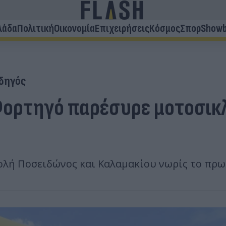
λάδα
Πολιτική
Οικονομία
Επιχειρήσεις
Κόσμος
Σπορ
Showb
δηγός
Φορτηγό παρέσυρε μοτοσικλ
λή Ποσειδώνος και Καλαμακίου νωρίς το πρωί