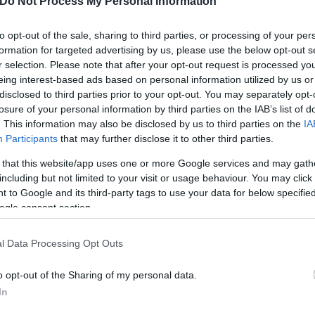
Do Not Process My Personal Information
to opt-out of the sale, sharing to third parties, or processing of your per
formation for targeted advertising by us, please use the below opt-out s
r selection. Please note that after your opt-out request is processed y
eing interest-based ads based on personal information utilized by us or
disclosed to third parties prior to your opt-out. You may separately opt-
losure of your personal information by third parties on the IAB’s list of
. This information may also be disclosed by us to third parties on the
IA
Participants
that may further disclose it to other third parties.
 that this website/app uses one or more Google services and may gath
including but not limited to your visit or usage behaviour. You may click 
 to Google and its third-party tags to use your data for below specifi
ogle consent section.
εται κυκλοφοριακή συμφόρηση στην περιοχή και σ
l Data Processing Opt Outs
o opt-out of the Sharing of my personal data.
In
ερο
Flash.gr
στην αναζήτηση της
Google