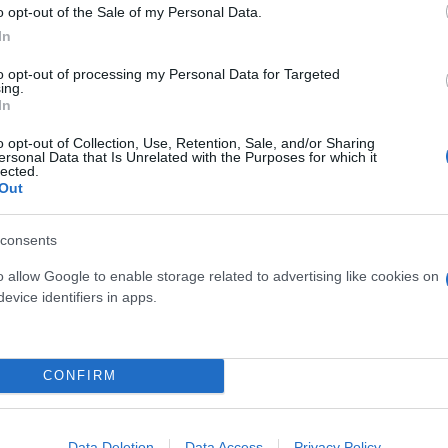
o opt-out of the Sale of my Personal Data.
In
to opt-out of processing my Personal Data for Targeted
ing.
In
o opt-out of Collection, Use, Retention, Sale, and/or Sharing
ersonal Data that Is Unrelated with the Purposes for which it
lected.
Out
κη στο ύψος της Ηλιούπολης - Τραυματίστηκε αν
consents
o allow Google to enable storage related to advertising like cookies on
ός του προαστιακού συγκρούστηκε με φορτηγό
evice identifiers in apps.
εκρή 79χρονη - Την έσπρωξε ο σύζυγός της και τη
ο γκάζι και έπεσε σε παρκαρισμένα αυτοκίνητα
CONFIRM
χήματα εποχής, λουλούδια και ζωντανή μουσική
Data Deletion
Data Access
Privacy Policy