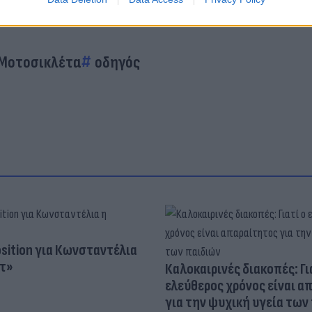
Μοτοσικλέτα
οδηγός
osition για Κωνσταντέλια
τ»
Καλοκαιρινές διακοπές: Γι
ελεύθερος χρόνος είναι α
για την ψυχική υγεία των