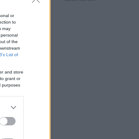
sonal or
ection to
ou may
 personal
out of the
 downstream
B’s List of
er and store
to grant or
ed purposes
υγκεκριμένα