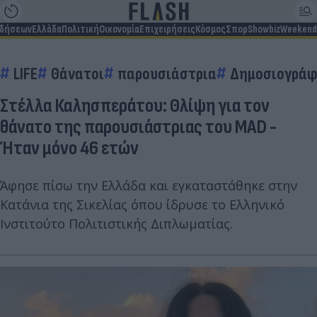
ιδήσεων
Ελλάδα
Πολιτική
Οικονομία
Επιχειρήσεις
Κόσμος
Σπορ
Showbiz
Weekend
LIFE
Θάνατοι
παρουσιάστρια
Δημοσιογράφ
Στέλλα Καλησπεράτου: Θλίψη για τον
θάνατο της παρουσιάστριας του MAD -
Ήταν μόνο 46 ετών
Άφησε πίσω την Ελλάδα και εγκαταστάθηκε στην
Κατάνια της Σικελίας όπου ίδρυσε το Ελληνικό
Ινστιτούτο Πολιτιστικής Διπλωματίας.