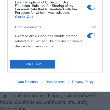
I want to opt-out of Collection, Use,
Retention, Sale, and/or Sharing of my
Personal Data that Is Unrelated with the
Purposes for which it was collected.
Opted Out
Google consents
I want to allow Google to enable storage
related to advertising like cookies on web or
device identifiers in apps.
Η Στέλλα Καλησπεράτου με τη χαρακτηριστική
κινησιολογία και φωνή της, γεννήθηκε στη
CONFIRM
Θεσσαλονίκη και σπούδασε υποκριτική σε Ελλάδα
και Ιταλία.
Data Deletion
Data Access
Privacy Policy
Έπαιξε σε θεατρικές ομάδες των πανεπιστημίων
της Περούτζια και της Ρώμης, ενώ παράλληλα
παρακολούθησε και μαθήματα Ιαπωνικής
Λογοτεχνίας.