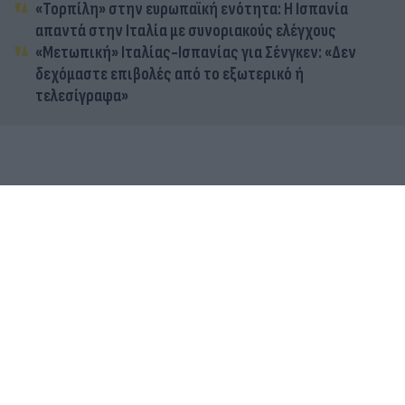
«Τορπίλη» στην ευρωπαϊκή ενότητα: Η Ισπανία
απαντά στην Ιταλία με συνοριακούς ελέγχους
«Μετωπική» Ιταλίας-Ισπανίας για Σένγκεν: «Δεν
δεχόμαστε επιβολές από το εξωτερικό ή
τελεσίγραφα»