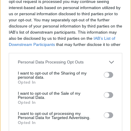
opt-out request is processed you may continue seeing
interest-based ads based on personal information utilized by
us or personal information disclosed to third parties prior to
your opt-out. You may separately opt-out of the further
disclosure of your personal information by third parties on the
IAB’s list of downstream participants. This information may
also be disclosed by us to third parties on the
IAB’s List of
Downstream Participants
that may further disclose it to other
third parties.
Please note that this website/app uses one or more Google
Personal Data Processing Opt Outs
services and may gather and store information including but
not limited to your visit or usage behaviour. You may click to
I want to opt-out of the Sharing of my
personal data.
grant or deny consent to Google and its third-party tags to
Δημοσιογράφος, ραδιοφωνική παραγωγός και
Opted In
use your data for below specified purposes in below Google
τηλεπαρουσιάστρια ζούσε τα τελευταία χρόνια
consent section.
I want to opt-out of the Sale of my
στην Κατάνια της Σικελίας.
Personal Data.
Opted In
I want to opt-out of processing my
Personal Data for Targeted Advertising.
Opted In