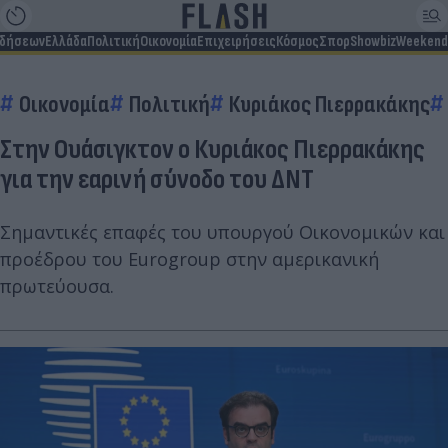
ιδήσεων
Ελλάδα
Πολιτική
Οικονομία
Επιχειρήσεις
Κόσμος
Σπορ
Showbiz
Weekend
Οικονομία
Πολιτική
Κυριάκος Πιερρακάκης
Στην Ουάσιγκτον ο Κυριάκος Πιερρακάκης
για την εαρινή σύνοδο του ΔΝΤ
Σημαντικές επαφές του υπουργού Οικονομικών και
προέδρου του Eurogroup στην αμερικανική
πρωτεύουσα.