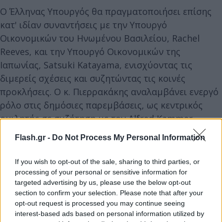
Ο Έλληνας Υπουργός θα πραγματοποιήσει επίσης
κατ' ιδίαν συναντήσεις με την Υπουργό
Οικονομικών του Ηνωμένου Βασιλείου, Rachel
Reeves, και την Υπουργό Οικονομικών της
Ιαπωνίας, Satsuki Katayama, ενισχύοντας τις
διμερείς σχέσεις και συζητώντας τις κοινές
προκλήσεις. Ο κ. Πιερρακάκης αναλαμβάνει ενεργό
ρόλο στις δημόσιες παρεμβάσεις, ως κεντρικός
ομιλητής σε συζήτηση με τον Alfred Kammer.
Επιπλέον, θα συμμετάσχει στο Semafor World
Flash.gr -
Do Not Process My Personal Information
Economy Forum, με θέμα «The New Era of Global
Growth», συμβάλλοντας στον διεθνή διάλογο για
If you wish to opt-out of the sale, sharing to third parties, or
τις νέες προοπτικές της παγκόσμιας οικονομίας.
processing of your personal or sensitive information for
targeted advertising by us, please use the below opt-out
section to confirm your selection. Please note that after your
opt-out request is processed you may continue seeing
interest-based ads based on personal information utilized by