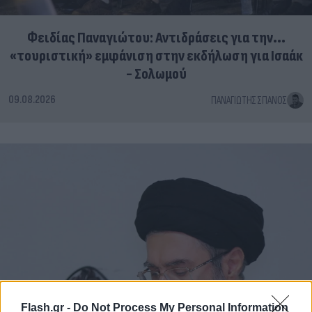
Φειδίας Παναγιώτου: Αντιδράσεις για την...
«τουριστική» εμφάνιση στην εκδήλωση για Ισαάκ
- Σολωμού
09.08.2026
ΠΑΝΑΓΙΏΤΗΣ ΣΠΑΝΌΣ
Flash.gr -
Do Not Process My Personal Information