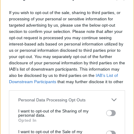
If you wish to opt-out of the sale, sharing to third parties, or
processing of your personal or sensitive information for
targeted advertising by us, please use the below opt-out
section to confirm your selection. Please note that after your
opt-out request is processed you may continue seeing
interest-based ads based on personal information utilized by
us or personal information disclosed to third parties prior to
your opt-out. You may separately opt-out of the further
disclosure of your personal information by third parties on the
Μοτζτάμπα Χαμενεΐ: Νέο βίντεο εν μέσω φημών
IAB’s list of downstream participants. This information may
για την υγεία του – Άγνωστο πότε καταγράφηκε
also be disclosed by us to third parties on the
IAB’s List of
Downstream Participants
that may further disclose it to other
09.08.2026
third parties.
Please note that this website/app uses one or more Google
Personal Data Processing Opt Outs
services and may gather and store information including but
not limited to your visit or usage behaviour. You may click to
I want to opt-out of the Sharing of my
personal data.
grant or deny consent to Google and its third-party tags to
Opted In
use your data for below specified purposes in below Google
consent section.
I want to opt-out of the Sale of my