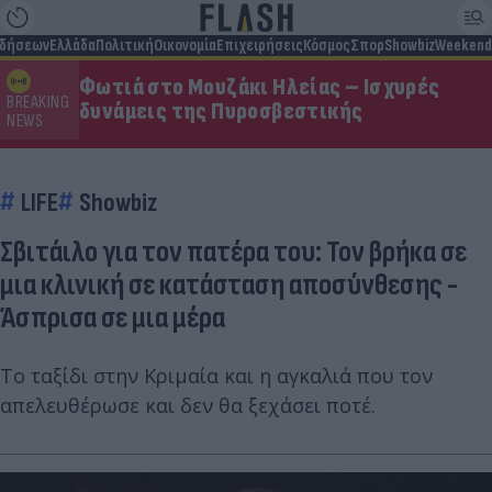
ιδήσεων
Ελλάδα
Πολιτική
Οικονομία
Επιχειρήσεις
Κόσμος
Σπορ
Showbiz
Weekend
Φωτιά στο Μουζάκι Ηλείας – Ισχυρές
BREAKING
δυνάμεις της Πυροσβεστικής
NEWS
LIFE
Showbiz
Σβιτάιλο για τον πατέρα του: Τον βρήκα σε
μια κλινική σε κατάσταση αποσύνθεσης -
Άσπρισα σε μια μέρα
Το ταξίδι στην Κριμαία και η αγκαλιά που τον
απελευθέρωσε και δεν θα ξεχάσει ποτέ.