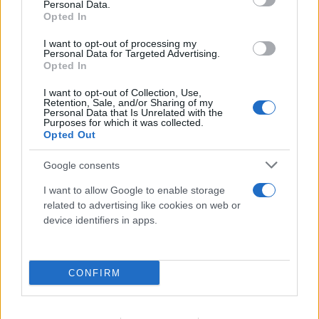
Personal Data.
Opted In
I want to opt-out of processing my
Personal Data for Targeted Advertising.
Opted In
I want to opt-out of Collection, Use,
Retention, Sale, and/or Sharing of my
Personal Data that Is Unrelated with the
Purposes for which it was collected.
Opted Out
Google consents
I want to allow Google to enable storage
related to advertising like cookies on web or
device identifiers in apps.
Ιωάννα Τούνη: Ο προορισμός που επέλεξε για να
γιορτάσει τα 33α γενέθλιά της
CONFIRM
09.08.2026
ΤΖΏΡΤΖΙΑ ΓΕΩΡΓΊΟΥ