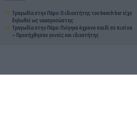
Τραγωδία στην Πάρο: Ο ιδιοκτήτης του beach bar είχε
δηλωθεί ως ναυαγοσώστης
Τραγωδία στην Πάρο: Πνίγηκε 4χρονο παιδί σε πισίνα
– Προσήχθησαν γονείς και ιδιοκτήτης