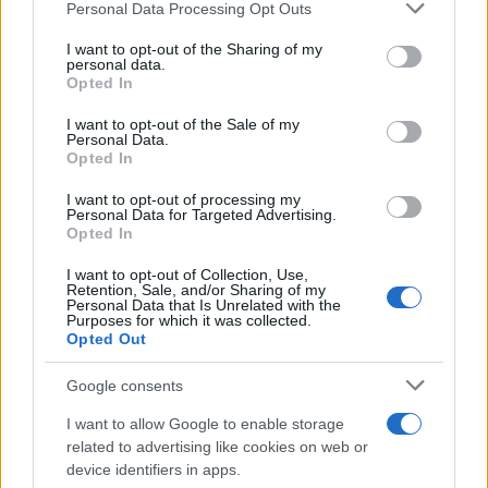
Please note that this website/app uses one or more Google
Personal Data Processing Opt Outs
services and may gather and store information including but
not limited to your visit or usage behaviour. You may click to
I want to opt-out of the Sharing of my
personal data.
grant or deny consent to Google and its third-party tags to
Opted In
use your data for below specified purposes in below Google
consent section.
I want to opt-out of the Sale of my
Δείτε αυτή τη δημοσίευση στο Instagram.
Personal Data.
Opted In
I want to opt-out of processing my
Personal Data for Targeted Advertising.
Opted In
I want to opt-out of Collection, Use,
Retention, Sale, and/or Sharing of my
Personal Data that Is Unrelated with the
Purposes for which it was collected.
Opted Out
Η δημοσίευση κοινοποιήθηκε από το χρήστη ESPN (@espn)
Google consents
I want to allow Google to enable storage
related to advertising like cookies on web or
device identifiers in apps.