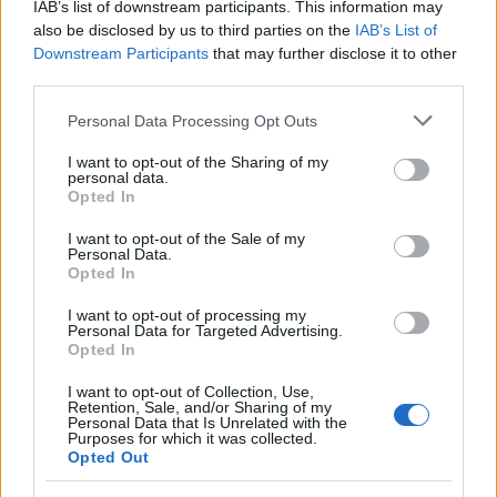
IAB’s list of downstream participants. This information may
also be disclosed by us to third parties on the
IAB’s List of
Downstream Participants
that may further disclose it to other
third parties.
Please note that this website/app uses one or more Google
Personal Data Processing Opt Outs
services and may gather and store information including but
not limited to your visit or usage behaviour. You may click to
I want to opt-out of the Sharing of my
personal data.
grant or deny consent to Google and its third-party tags to
Opted In
use your data for below specified purposes in below Google
consent section.
I want to opt-out of the Sale of my
Personal Data.
Opted In
I want to opt-out of processing my
Personal Data for Targeted Advertising.
Opted In
I want to opt-out of Collection, Use,
Retention, Sale, and/or Sharing of my
Personal Data that Is Unrelated with the
Purposes for which it was collected.
Opted Out
«Βασική επιχειρηματολογία της υπουργού για τη