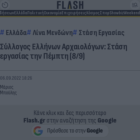
ιδήσεων
Ελλάδα
Πολιτική
Οικονομία
Επιχειρήσεις
Κόσμος
Σπορ
Showbiz
Weekend
Ελλάδα
Λίνα Μενδώνη
Στάση Εργασίας
Σύλλογος Ελλήνων Αρχαιολόγων: Στάση
εργασίας την Πέμπτη (8/9)
06.09.2022 18:26
Μάριος
Μπούλης
Κάνε κλικ και δες περισσότερο
Flash.gr
στην αναζήτηση της
Google