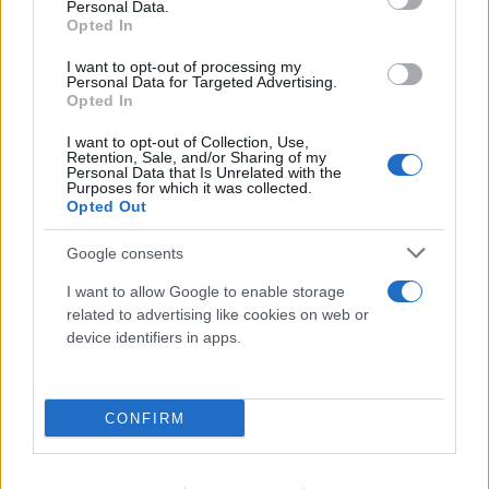
Personal Data.
Opted In
I want to opt-out of processing my
Personal Data for Targeted Advertising.
Opted In
Το τέλος στελεχών του ΣΚΑΪ: Το χρονικό ενός
προαναγγελθέντος «θανάτου» με σφραγίδα Γιάννη
I want to opt-out of Collection, Use,
Retention, Sale, and/or Sharing of my
Αλαφούζου
Personal Data that Is Unrelated with the
Purposes for which it was collected.
Opted Out
07.08.2026
ΧΡΊΣΛΑ ΓΕΩΡΓΑΚΟΠΟΎΛΟΥ
Google consents
I want to allow Google to enable storage
related to advertising like cookies on web or
device identifiers in apps.
CONFIRM