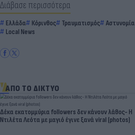
Διάβασε περισσότερα
Ελλάδα
Κόρινθος
Τραυματισμός
Αστυνομία
Local News
ΑΠΟ ΤΟ ΔΙΚΤΥΟ
«Στην pole position για Κωνσταντέλια η
Ντόρτμουντ»