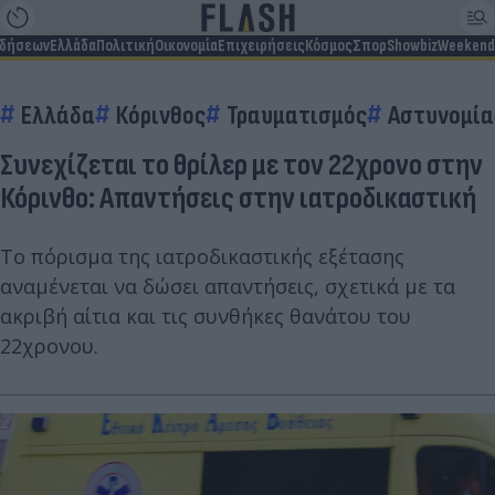
ιδήσεων
Ελλάδα
Πολιτική
Οικονομία
Επιχειρήσεις
Κόσμος
Σπορ
Showbiz
Weekend
Ελλάδα
Κόρινθος
Τραυματισμός
Αστυνομία
Συνεχίζεται το θρίλερ με τον 22χρονο στην
Κόρινθο: Απαντήσεις στην ιατροδικαστική
Το πόρισμα της ιατροδικαστικής εξέτασης
αναμένεται να δώσει απαντήσεις, σχετικά με τα
ακριβή αίτια και τις συνθήκες θανάτου του
22χρονου.