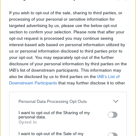
07.08.2026
ΓΙΏΡΓΟΣ ΓΕΩΡΓΑΚΌΠΟΥΛΟΣ
If you wish to opt-out of the sale, sharing to third parties, or
processing of your personal or sensitive information for
targeted advertising by us, please use the below opt-out
section to confirm your selection. Please note that after your
opt-out request is processed you may continue seeing
interest-based ads based on personal information utilized by
us or personal information disclosed to third parties prior to
your opt-out. You may separately opt-out of the further
disclosure of your personal information by third parties on the
IAB’s list of downstream participants. This information may
also be disclosed by us to third parties on the
IAB’s List of
Downstream Participants
that may further disclose it to other
third parties.
Please note that this website/app uses one or more Google
Personal Data Processing Opt Outs
services and may gather and store information including but
not limited to your visit or usage behaviour. You may click to
I want to opt-out of the Sharing of my
personal data.
grant or deny consent to Google and its third-party tags to
Opted In
use your data for below specified purposes in below Google
consent section.
I want to opt-out of the Sale of my