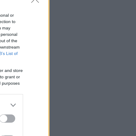
sonal or
ection to
ou may
 personal
out of the
 downstream
B’s List of
er and store
to grant or
ed purposes
έρι.