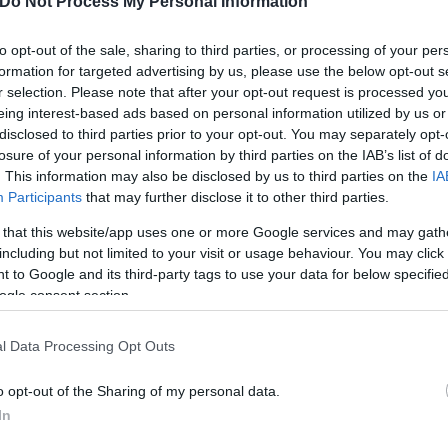
Do Not Process My Personal Information
to opt-out of the sale, sharing to third parties, or processing of your per
formation for targeted advertising by us, please use the below opt-out s
α)
r selection. Please note that after your opt-out request is processed y
eing interest-based ads based on personal information utilized by us or
disclosed to third parties prior to your opt-out. You may separately opt-
losure of your personal information by third parties on the IAB’s list of
. This information may also be disclosed by us to third parties on the
IA
Participants
that may further disclose it to other third parties.
 that this website/app uses one or more Google services and may gath
including but not limited to your visit or usage behaviour. You may click 
 to Google and its third-party tags to use your data for below specifi
, κολοκυθάκι) με λίγο ελαιόλαδο, αλάτι και πιπ
ogle consent section.
υ 15-20 λεπτά, ανακατεύοντας στα μισά.
l Data Processing Opt Outs
o opt-out of the Sharing of my personal data.
In
 ελαιόλαδο.