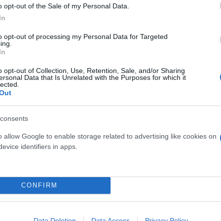
o opt-out of the Sale of my Personal Data.
ις λίγη κανέλα και τον αφήνεις να ροδίσει.
In
άζεις 10-15 λεπτά να δέσει.
to opt-out of processing my Personal Data for Targeted
ing.
In
o opt-out of Collection, Use, Retention, Sale, and/or Sharing
ersonal Data that Is Unrelated with the Purposes for which it
lected.
ίγο μοσχοκάρυδο.
Out
consents
o allow Google to enable storage related to advertising like cookies on
evice identifiers in apps.
CONFIRM
Data Deletion
Data Access
Privacy Policy