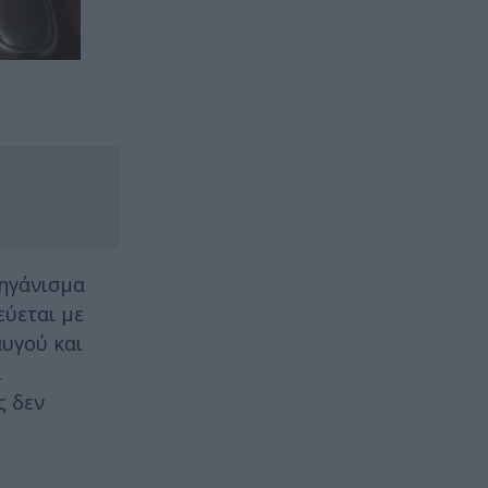
τηγάνισμα
εύεται με
αυγού και
ι
ς δεν