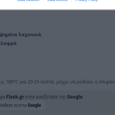
 ψημένα λαχανικά.
ελαφρά.
υς 180°C για 20-25 λεπτά, μέχρι να ροδίσει η επιφάν
ερο
Flash.gr
στην αναζήτηση της
Google