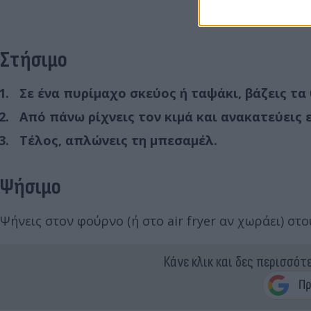
Στήσιμο
Σε ένα πυρίμαχο σκεύος ή ταψάκι, βάζεις τα
Από πάνω ρίχνεις τον κιμά και ανακατεύεις 
Τέλος, απλώνεις τη μπεσαμέλ.
Ψήσιμο
Ψήνεις στον φούρνο (ή στο air fryer αν χωράει) στο
Κάνε κλικ και δες περισσότ