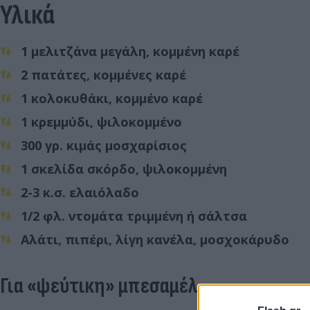
Υλικά
1 μελιτζάνα μεγάλη, κομμένη καρέ
2 πατάτες, κομμένες καρέ
1 κολοκυθάκι, κομμένο καρέ
1 κρεμμύδι, ψιλοκομμένο
300 γρ. κιμάς μοσχαρίσιος
1 σκελίδα σκόρδο, ψιλοκομμένη
2-3 κ.σ. ελαιόλαδο
1/2 φλ. ντομάτα τριμμένη ή σάλτσα
Αλάτι, πιπέρι, λίγη κανέλα, μοσχοκάρυδο
Για «ψεύτικη» μπεσαμέλ