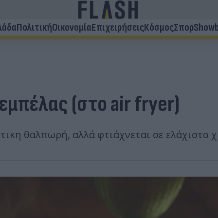
λάδα
Πολιτική
Οικονομία
Επιχειρήσεις
Κόσμος
Σπορ
Showb
μπέλας (στο air fryer)
τικη θαλπωρή, αλλά φτιάχνεται σε ελάχιστο χ