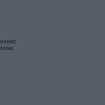
 γιαγιάς
μπέλας