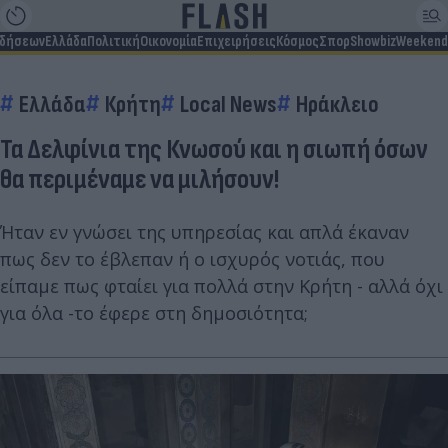
ιδήσεων
Ελλάδα
Πολιτική
Οικονομία
Επιχειρήσεις
Κόσμος
Σπορ
Showbiz
Weekend
Ελλάδα
Κρήτη
Local News
Ηράκλειο
Τα Δελφίνια της Κνωσού και η σιωπή όσων
θα περιμέναμε να μιλήσουν!
Ήταν εν γνώσει της υπηρεσίας και απλά έκαναν
πως δεν το έβλεπαν ή ο ισχυρός νοτιάς, που
είπαμε πως φταίει για πολλά στην Κρήτη - αλλά όχι
για όλα -το έφερε στη δημοσιότητα;