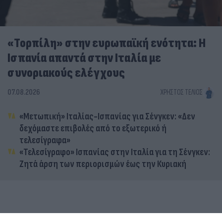
«Τορπίλη» στην ευρωπαϊκή ενότητα: Η
Ισπανία απαντά στην Ιταλία με
συνοριακούς ελέγχους
07.08.2026
ΧΡΉΣΤΟΣ ΤΈΛΙΟΣ
«Μετωπική» Ιταλίας-Ισπανίας για Σένγκεν: «Δεν
δεχόμαστε επιβολές από το εξωτερικό ή
τελεσίγραφα»
«Τελεσίγραφο» Ισπανίας στην Ιταλία για τη Σένγκεν:
Ζητά άρση των περιορισμών έως την Κυριακή