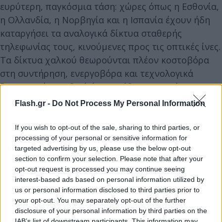
ευρύτερη, παγκόσμια τάση: χώρες όπως η Εσθονία,
η Ολλανδία, η Νορβηγία και η Ισπανία έχουν ήδη
καταργήσει τα αναλογικά δίκτυα σταθερής
τηλεφωνίας τους, κινούμενες προς τις οπτικές ίνες.
Τα δίκτυα χαλκού θεωρούνται πλέον κοστοβόρα
στη συντήρηση, ενεργοβόρα και τεχνολογικά
ξεπερασμένα, ειδικά όταν οι ίδιες γραμμές
μπορούν να αντικατασταθούν από συνδέσεις
Flash.gr -
Do Not Process My Personal Information
οπτικών ινών που εξυπηρετούν ταυτόχρονα
internet και φωνή. Επιπλέον, η συντριπτική
If you wish to opt-out of the sale, sharing to third parties, or
processing of your personal or sensitive information for
πλειονότητα των Φινλανδών είχε ήδη εγκαταλείψει
targeted advertising by us, please use the below opt-out
τις σταθερές γραμμές, με τις κλήσεις μέσω αυτών
section to confirm your selection. Please note that after your
να αντιπροσωπεύουν μόλις ένα μικρό ποσοστό της
opt-out request is processed you may continue seeing
συνολικής τηλεφωνικής κίνησης.
interest-based ads based on personal information utilized by
us or personal information disclosed to third parties prior to
your opt-out. You may separately opt-out of the further
disclosure of your personal information by third parties on the
IAB’s list of downstream participants. This information may