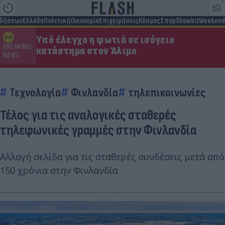
ιδήσεων
Ελλάδα
Πολιτική
Οικονομία
Επιχειρήσεις
Κόσμος
Σπορ
Showbiz
Weekend
Υπό έλεγχο η φωτιά σε ισόγειο
BREAKING
κατάστημα στον Άλιμο
NEWS
Τεχνολογία
Φινλανδία
τηλεπικοινωνίες
Τέλος για τις αναλογικές σταθερές
τηλεφωνικές γραμμές στην Φινλανδία
Αλλαγή σελίδα για τις σταθερές συνδέσεις μετά από
150 χρόνια στην Φινλανδία