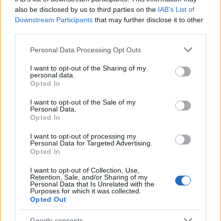
also be disclosed by us to third parties on the
IAB’s List of
Downstream Participants
that may further disclose it to other
third parties.
Please note that this website/app uses one or more Google
Personal Data Processing Opt Outs
services and may gather and store information including but
not limited to your visit or usage behaviour. You may click to
I want to opt-out of the Sharing of my
personal data.
grant or deny consent to Google and its third-party tags to
Opted In
use your data for below specified purposes in below Google
consent section.
I want to opt-out of the Sale of my
Personal Data.
Opted In
I want to opt-out of processing my
Personal Data for Targeted Advertising.
Opted In
I want to opt-out of Collection, Use,
Retention, Sale, and/or Sharing of my
Personal Data that Is Unrelated with the
Purposes for which it was collected.
Opted Out
Google consents