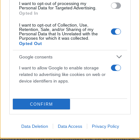
I want to opt-out of processing my
Personal Data for Targeted Advertising.
Opted In
I want to opt-out of Collection, Use,
Retention, Sale, and/or Sharing of my
Personal Data that Is Unrelated with the
Purposes for which it was collected.
Opted Out
Google consents
I want to allow Google to enable storage
related to advertising like cookies on web or
device identifiers in apps.
CONFIRM
Σχολίασε πως «είναι κρίσιμη ανάγκη να ενισχυθεί η
σύγχρονη βιομηχανία που αποτελεί τη βάση της
οικονομίας, οι νέες τεχνολογίες και η καινοτομία».
Data Deletion
Data Access
Privacy Policy
Επίσης, ανέφερε την ανάγκη να αντιμετωπιστεί
αποτελεσματικά το ενεργειακό και το χωροταξικό