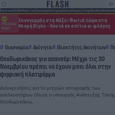
ιδήσεων
Ελλάδα
Πολιτική
Οικονομία
Επιχειρήσεις
Κόσμος
Σπορ
Showbiz
Weekend
Συναγερμός στη Νάξο: Φωτιά τώρα στη
BREAKING
Μικρή Βίγλα - Κοντά σε σπίτια οι φλόγες
NEWS
Οικονομία
Ακίνητα
Ιδιοκτήτες Ακινήτων
Π
Θεοδωρικάκος για ασανσέρ: Μέχρι τις 30
Νοεμβρίου πρέπει να έχουν μπει όλοι στην
ψηφιακή πλατφόρμα
Διευκρινήσεις για το μητρώο απογραφής των
ανελκυστήρων έδωσε ο υπουργός Ανάπτυξης Τάκης
Θεοδωρικάκος.