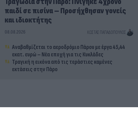
Τραγωδία στην Πάρο: Πνίγηκε 4χρονο
παιδί σε πισίνα – Προσήχθησαν γονείς
και ιδιοκτήτης
08.08.2026
ΚΏΣΤΑΣ ΠΑΠΑΔΌΠΟΥΛΟΣ
Αναβαθμίζεται το αεροδρόμιο Πάρου με έργα 45,44
εκατ. ευρώ – Νέα εποχή για τις Κυκλάδες
Τραγική η εικόνα από τις τεράστιες καμένες
εκτάσεις στην Πάρο