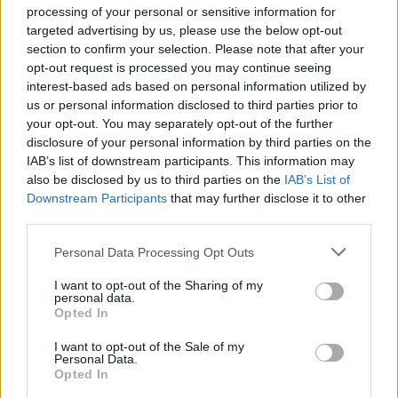
νέου αναπτυξιακού νόμου που αφορά στη
processing of your personal or sensitive information for
targeted advertising by us, please use the below opt-out
μεταποίηση με 150 εκατ. ευρώ ενισχύεις και
section to confirm your selection. Please note that after your
φοροαπαλλαγές για σημαντικά επενδυτικά σχέδια
opt-out request is processed you may continue seeing
σε ολόκληρη την Ελλάδα».
interest-based ads based on personal information utilized by
us or personal information disclosed to third parties prior to
your opt-out. You may separately opt-out of the further
disclosure of your personal information by third parties on the
IAB’s list of downstream participants. This information may
also be disclosed by us to third parties on the
IAB’s List of
Downstream Participants
that may further disclose it to other
third parties.
Please note that this website/app uses one or more Google
Personal Data Processing Opt Outs
services and may gather and store information including but
not limited to your visit or usage behaviour. You may click to
I want to opt-out of the Sharing of my
personal data.
grant or deny consent to Google and its third-party tags to
Opted In
use your data for below specified purposes in below Google
consent section.
I want to opt-out of the Sale of my
Personal Data.
Opted In