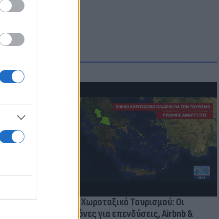
οικίδια! Οι
 στις
τικών ειδών
Νέο Χωροταξικό Τουρισμού: Οι
κανόνες για επενδύσεις, Airbnb &