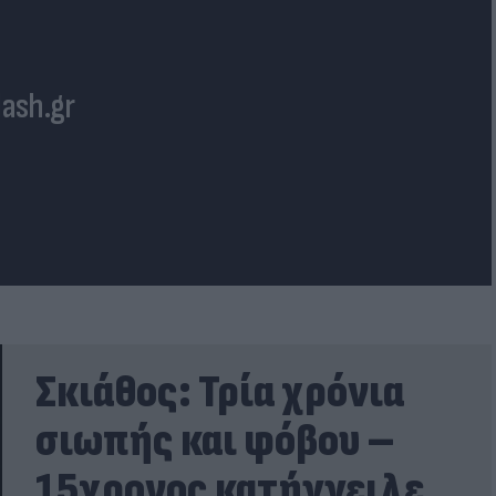
lash.gr
Σκιάθος: Τρία χρόνια
σιωπής και φόβου –
15χρονος κατήγγειλε