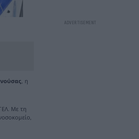
ονούσας
, η
ΤΕΛ. Με τη
νοσοκομείο,