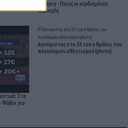
δόμηση - Ποιες οι κερδισμένες
περιοχές
Aγνώριστος στα 55 του ο θρύλος του
παγκόσμιου αθλητισμού (photo)
ρεατικά: Στα
- Φόβοι για