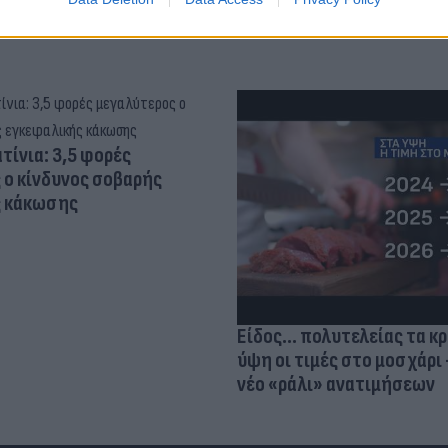
τίνια: 3,5 φορές
 ο κίνδυνος σοβαρής
ς κάκωσης
Είδος... πολυτελείας τα κ
ύψη οι τιμές στο μοσχάρι 
νέο «ράλι» ανατιμήσεων