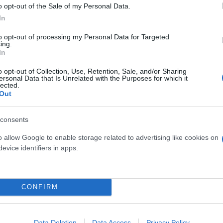
o opt-out of the Sale of my Personal Data.
In
to opt-out of processing my Personal Data for Targeted
ing.
In
o opt-out of Collection, Use, Retention, Sale, and/or Sharing
ersonal Data that Is Unrelated with the Purposes for which it
lected.
Out
δόξα, υπήρξε ένας
consents
έπρεπε να δώσει μια
Και οι μαϊμούδες έχουν κατ
o allow Google to enable storage related to advertising like cookies on
για τον γιο του
επιστήμονες ρίχνουν φως
evice identifiers in apps.
"φιλίες" μεταξύ διαφορε
CONFIRM
Data Deletion
Data Access
Privacy Policy