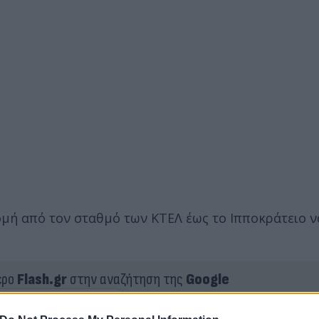
ομή από τον σταθμό των ΚΤΕΛ έως το Ιπποκράτειο ν
ερο
Flash.gr
στην αναζήτηση της
Google