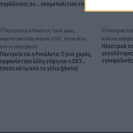
παράδεισος σε... κοσμοπολίτικο νησί
Ηλεκτρικά πα
μεγαλύτερος
Παντρεύεται ο Ρονάλντο; Έγινε χαμός,
εγκεφαλική
εμφανίστηκε άλλη νύφη και ο CR7…
έπεσε κάτω από τα γέλια (photo)