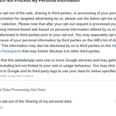
Do Not Process My Personal Information
to opt-out of the sale, sharing to third parties, or processing of your per
formation for targeted advertising by us, please use the below opt-out s
r selection. Please note that after your opt-out request is processed y
eing interest-based ads based on personal information utilized by us or
disclosed to third parties prior to your opt-out. You may separately opt-
losure of your personal information by third parties on the IAB’s list of
. This information may also be disclosed by us to third parties on the
IA
ονος που δέχτηκε πυρά αστυνομικών μετά από επε
Participants
that may further disclose it to other third parties.
 that this website/app uses one or more Google services and may gath
υλακτικά στην Ευρώπη – Κίνδυνος για την υγεία
including but not limited to your visit or usage behaviour. You may click 
 to Google and its third-party tags to use your data for below specifi
ogle consent section.
l Data Processing Opt Outs
o opt-out of the Sharing of my personal data.
ομία
Εγκυμοσύνη
Local News
In