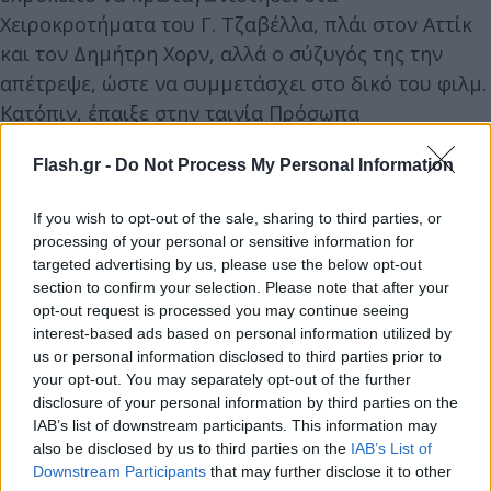
Χειροκροτήματα του Γ. Τζαβέλλα, πλάι στον Αττίκ
και τον Δημήτρη Χορν, αλλά ο σύζυγός της την
απέτρεψε, ώστε να συμμετάσχει στο δικό του φιλμ.
Κατόπιν, έπαιξε στην ταινία Πρόσωπα
λησμονημένα (1946) του Τζαβέλλα, στο πλευρό των
Flash.gr -
Do Not Process My Personal Information
Αιμίλιου Βεάκη, Γιώργου Παππά και Λάμπρου
Κωνσταντάρα.
If you wish to opt-out of the sale, sharing to third parties, or
processing of your personal or sensitive information for
Ο σκηνοθέτης, που εμφανιζόταν σε μια σκηνή του
targeted advertising by us, please use the below opt-out
section to confirm your selection. Please note that after your
έργου ως οδηγός αυτοκινήτου, αποκήρυξε το
opt-out request is processed you may continue seeing
δημιούργημα του ως τη μεγαλύτερη του αποτυχία.
interest-based ads based on personal information utilized by
Συνέχισε την κινηματογραφική της καριέρα με μια
us or personal information disclosed to third parties prior to
your opt-out. You may separately opt-out of the further
μόνο ακόμη ταινία, τη Μαρίνα, όπου ανέλαβε πάλι
disclosure of your personal information by third parties on the
τον πρωταγωνιστικό ρόλο. Η ταινία, σε σενάριο των
IAB’s list of downstream participants. This information may
Σακελλάριου - Γιαννακόπουλου και σκηνοθεσία του
also be disclosed by us to third parties on the
IAB’s List of
πρώτου, ήταν μια παραγωγή του κουμπάρου της
Downstream Participants
that may further disclose it to other