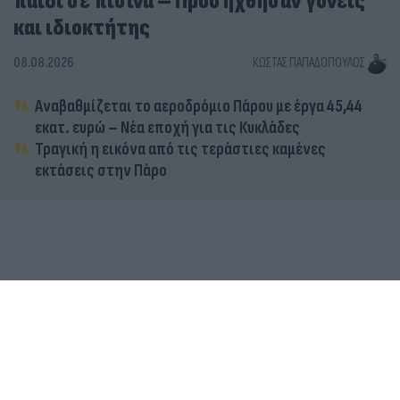
παιδί σε πισίνα – Προσήχθησαν γονείς
και ιδιοκτήτης
08.08.2026
ΚΏΣΤΑΣ ΠΑΠΑΔΌΠΟΥΛΟΣ
Αναβαθμίζεται το αεροδρόμιο Πάρου με έργα 45,44
εκατ. ευρώ – Νέα εποχή για τις Κυκλάδες
Τραγική η εικόνα από τις τεράστιες καμένες
εκτάσεις στην Πάρο