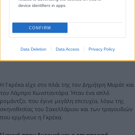
device identifiers in apps.
CONFIRM
Data Deletion
Data Access
Privacy Policy
Η Γκρέκα είχε στο πλάι της τον Δημήτρη Μυράτ και
τον Λάμπρο Κωνσταντάρα. Ήταν ένα απλό
ρομάντζο, που έγινε μεγάλη επιτυχία, λόγω της
σκηνοθεσίας του Σακελλάριου και των τραγουδιών
που ερμήνευε η Γκρέκα.