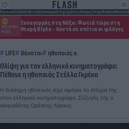
ιδήσεων
Ελλάδα
Πολιτική
Οικονομία
Επιχειρήσεις
Κόσμος
Σπορ
Showbiz
Weekend
Συναγερμός στη Νάξο: Φωτιά τώρα στη
BREAKING
Μικρή Βίγλα - Κοντά σε σπίτια οι φλόγες
NEWS
LIFE
Θάνατοι
ηθοποιός e.
Θλίψη για τον ελληνικό κινηματογράφο:
Πέθανε η ηθοποιός Στέλλα Γκρέκα
Η διάσημη ηθοποιός είχε αφήσει το στίγμα της
στον ελληνικό κινηματογράφο. Σύζυγός της ο
σκηνοθέτης Ορέστης Λάσκος.