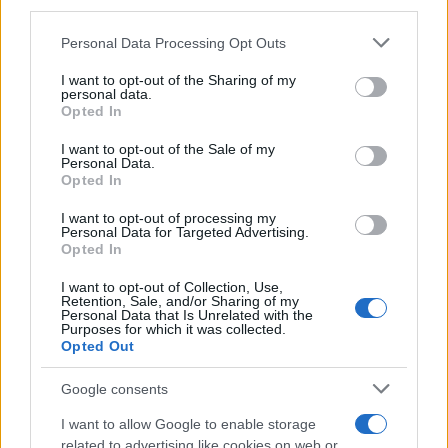
third parties.
Φιλοποίμενα Φίνου και προβλήθηκε τον Μάρτιο
του 1947.
Please note that this website/app uses one or more Google
Personal Data Processing Opt Outs
services and may gather and store information including but
not limited to your visit or usage behaviour. You may click to
I want to opt-out of the Sharing of my
personal data.
grant or deny consent to Google and its third-party tags to
Opted In
use your data for below specified purposes in below Google
consent section.
I want to opt-out of the Sale of my
Personal Data.
Opted In
I want to opt-out of processing my
Personal Data for Targeted Advertising.
Opted In
I want to opt-out of Collection, Use,
Retention, Sale, and/or Sharing of my
Personal Data that Is Unrelated with the
Purposes for which it was collected.
Opted Out
Google consents
I want to allow Google to enable storage
related to advertising like cookies on web or