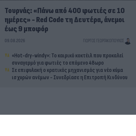
Τουρνάς: «Πάνω από 400 φωτιές σε 10
ημέρες» - Red Code τη Δευτέρα, άνεμοι
έως 9 μποφόρ
09.08.2026
ΓΙΏΡΓΟΣ ΓΕΩΡΓΑΚΌΠΟΥΛΟΣ
«Hot-dry-windy»: Το καιρικό κοκτέιλ που προκαλεί
συναγερμό για φωτιές το επόμενο 48ωρο
Σε επιφυλακή ο κρατικός μηχανισμός για νέο κύμα
ισχυρών ανέμων - Συνεδρίασε η Επιτροπή Κινδύνου