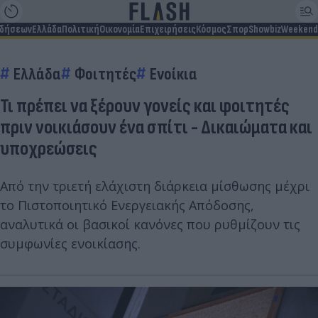
ιδήσεων
Ελλάδα
Πολιτική
Οικονομία
Επιχειρήσεις
Κόσμος
Σπορ
Showbiz
Weekend
Ελλάδα
Φοιτητές
Ενοίκια
Τι πρέπει να ξέρουν γονείς και φοιτητές
πριν νοικιάσουν ένα σπίτι - Δικαιώματα και
υποχρεώσεις
Από την τριετή ελάχιστη διάρκεια μίσθωσης μέχρι
το Πιστοποιητικό Ενεργειακής Απόδοσης,
αναλυτικά οι βασικοί κανόνες που ρυθμίζουν τις
συμφωνίες ενοικίασης.