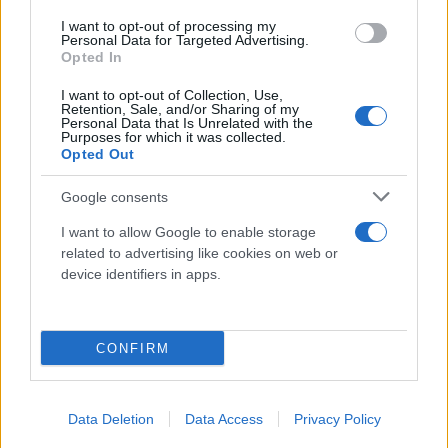
ιδιωτικού συμφωνητικού μίσθωσης μεταξύ των
συμβαλλομένων μερών.
I want to opt-out of processing my
Personal Data for Targeted Advertising.
Opted In
- Στο μισθωτήριο συμβόλαιο, πρέπει να
I want to opt-out of Collection, Use,
Retention, Sale, and/or Sharing of my
αναγράφεται πάντοτε: 1) το συμφωνούμενο
Personal Data that Is Unrelated with the
μίσθωμα και τυχόν αύξηση, 2) η διάρκεια της
Purposes for which it was collected.
Opted Out
μίσθωσης, 3) η χρήση για την οποία προορίζεται το
ακίνητο (κατοικία, επαγγελματική στέγη κλπ), 4) η
Google consents
εγγύηση που τυχόν κατέβαλε ο μισθωτής στον
I want to allow Google to enable storage
εκμισθωτή (συνήθως 1-2 μηνιαία μισθώματα), η
related to advertising like cookies on web or
οποία επιστρέφεται στο μισθωτή, όταν λήξει ή
device identifiers in apps.
λυθεί με άλλο τρόπο η μίσθωση, 5) αναφορά τυχόν
άλλων όρων που επιθυμούν τα μέρη (π.χ. δικαίωμα
CONFIRM
ή όχι υπεκμίσθωσης, επισκευές που τυχόν
απαιτηθούν και ποιος θα επωμίζεται το κόστος
αυτών κλπ)
Data Deletion
Data Access
Privacy Policy