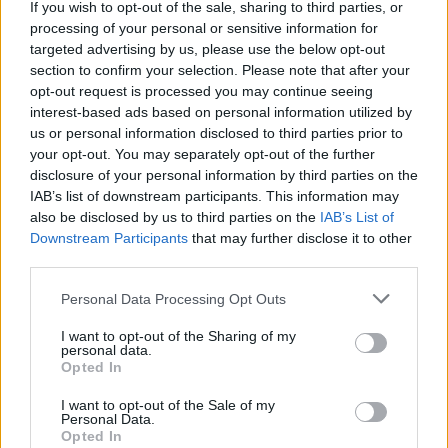
If you wish to opt-out of the sale, sharing to third parties, or
- Η σύμβαση μίσθωσης συνίσταται, χωρίς όμως να
processing of your personal or sensitive information for
είναι εκ του νόμου υποχρεωτικό, να γίνεται
targeted advertising by us, please use the below opt-out
εγγράφως με την κατάρτιση ιδιωτικού
section to confirm your selection. Please note that after your
opt-out request is processed you may continue seeing
συμφωνητικού μεταξύ των συμβαλλομένων μερών
interest-based ads based on personal information utilized by
(εκμισθωτή και μισθωτή). Μετά την καθ'
us or personal information disclosed to third parties prior to
οιονδήποτε τρόπο κατάρτιση της μίσθωσης, ο
your opt-out. You may separately opt-out of the further
εκμισθωτής υποχρεούται μέχρι το τέλος του
disclosure of your personal information by third parties on the
IAB’s list of downstream participants. This information may
επόμενου μήνα από την έναρξη ή την τροποποίηση
also be disclosed by us to third parties on the
IAB’s List of
της μίσθωσης να υποβάλλει ηλεκτρονικά με χρήση
Downstream Participants
that may further disclose it to other
κωδικών TAXISNET «Δήλωση Πληροφοριακών
third parties.
Στοιχείων Μίσθωσης Ακίνητης Περιουσίας» στο
Please note that this website/app uses one or more Google
Personal Data Processing Opt Outs
πληροφοριακό σύστημα της ΑΑΔΕ. Επισημαίνεται
services and may gather and store information including but
not limited to your visit or usage behaviour. You may click to
I want to opt-out of the Sharing of my
ότι, η ηλεκτρονική δήλωση πληροφοριακών
personal data.
grant or deny consent to Google and its third-party tags to
στοιχείων μίσθωσης υποβάλλεται αποκλειστικά για
Opted In
use your data for below specified purposes in below Google
φορολογικούς λόγους και σε καμία περίπτωση δεν
consent section.
I want to opt-out of the Sale of my
έχει αντικαταστήσει τη σύνταξη του έγγραφου
Personal Data.
Opted In