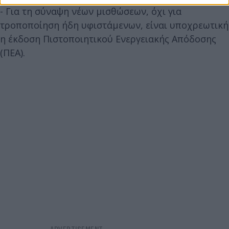
- Για τη σύναψη νέων μισθώσεων, όχι για
τροποποίηση ήδη υφιστάμενων, είναι υποχρεωτική
η έκδοση Πιστοποιητικού Ενεργειακής Απόδοσης
(ΠΕΑ).