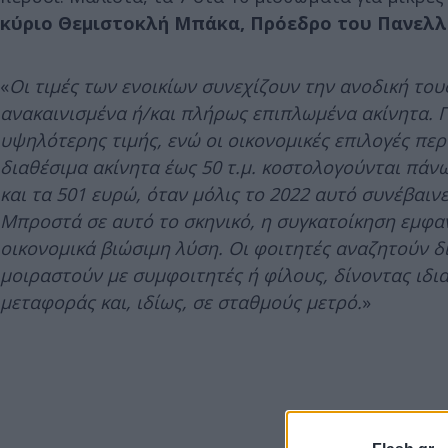
κύριο Θεμιστοκλή Μπάκα, Πρόεδρο του Πανελλα
«
Οι τιμές των ενοικίων συνεχίζουν την ανοδική το
ανακαινισμένα ή/και πλήρως επιπλωμένα ακίνητα. 
υψηλότερης τιμής, ενώ οι οικονομικές επιλογές περ
διαθέσιμα ακίνητα έως 50 τ.μ. κοστολογούνται πάν
και τα 501 ευρώ, όταν μόλις το 2022 αυτό συνέβαινε
Μπροστά σε αυτό το σκηνικό, η συγκατοίκηση εμφαν
οικονομικά βιώσιμη λύση. Οι φοιτητές αναζητούν
μοιραστούν με συμφοιτητές ή φίλους, δίνοντας ιδ
μεταφοράς και, ιδίως, σε σταθμούς μετρό.
»