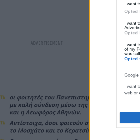
I want t
Opted 
I want 
Advertis
Opted 
I want t
of my P
was col
Opted 
Google 
I want t
web or d
οι φοιτητές του Πανεπιστημίου Δυτικής Αττι
με καλή σύνδεση μέσω της γραμμής του μετ
και η Λεωφόρος Αθηνών.
Αντίστοιχα, όσοι φοιτούν στο Πανεπιστήμιο 
το Μοσχάτο και το Κερατσίνι, με σημαντικό