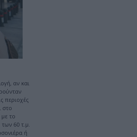
ογή, αν και
ωρούνταν
ις περιοχές
ι στο
 με το
των 60 τ.μ.
ρσονιέρα ή