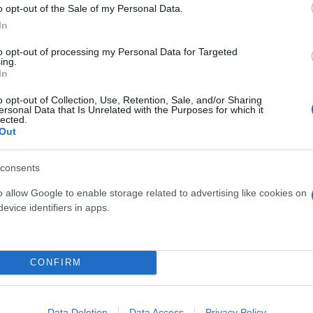
o opt-out of the Sale of my Personal Data.
In
to opt-out of processing my Personal Data for Targeted
ing.
In
o opt-out of Collection, Use, Retention, Sale, and/or Sharing
ersonal Data that Is Unrelated with the Purposes for which it
lected.
Out
consents
o allow Google to enable storage related to advertising like cookies on
evice identifiers in apps.
κής (πρώην ΤΕΙ Αιγάλεω) στρέφονται στο Περιστέ
ρό και βασικών οδικών αρτηριών όπως η Λεωφό
CONFIRM
Πειραιά εξετάζουν περιοχές όπως η Νίκαια, ο Κο
 πλεονέκτημα την παρουσία σταθμών μετρό.
Data Deletion
Data Access
Privacy Policy