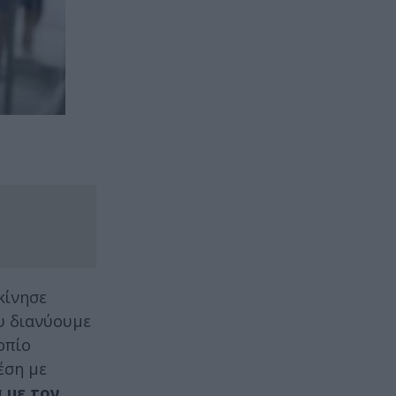
κίνησε
υ διανύουμε
οπίο
έση με
 με τον