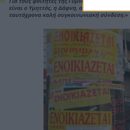
Για τους φοιτητές της Γυμναστικής Ακαδημία
είναι ο Υμηττός, η Δάφνη, ο Βύρωνας και η Η
ταυτόχρονα καλή συγκοινωνιακή σύνδεση
.»