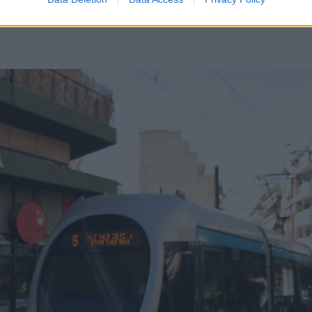
ς και του Παντείου Πανεπιστημίου, δημοφιλείς 
λιούπολη – οικογενειακές γειτονιές με ήσυχο χα