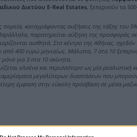
δικού Δικτύου E-Real Estates
, ξεπερνούν τα 50
υς πορεία, καταγράφοντας αυξήσεις της τάξης του 5
Παράλληλα, παρατηρείται αύξηση της προσφοράς σε 
ιορίζονται αισθητά. Στο κέντρο της Αθήνας, σχεδόν 
ω από 400 ευρώ μηνιαίως. Μάλιστα, 7 στα 10 ξεπερν
 μόνο για 3 στα 10 ακίνητα.
ίζεται ολοένα και περισσότερο ως μία ρεαλιστική κ
 διαμερίσματα μεγαλύτερων διαστάσεων που μπορού
ιαίτερη έμφαση στην εύκολη πρόσβαση σε μέσα μαζι