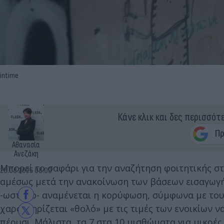
intime
Κάνε κλικ και δες περισσότ
Αθανασία
Ανεζάκη
Μπορεί το σαφάρι για την αναζήτηση φοιτητικής στέ
26.08.2025 08:00
αμέσως μετά την ανακοίνωση των βάσεων εισαγωγή
-ωστόσο- αναμένεται η κορύφωση, σύμφωνα με τους 
χαρακτηρίζεται «θολό» με τις τιμές των ενοικίων 
πέρυσι. Μάλιστα, τα 7 στα 10 μισθώματα για μικρές