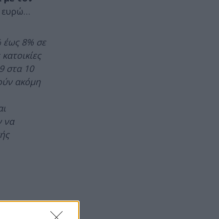
0 ευρώ…
% έως 8% σε
κατοικίες
9 στα 10
ούν ακόμη
αι
ν να
κής