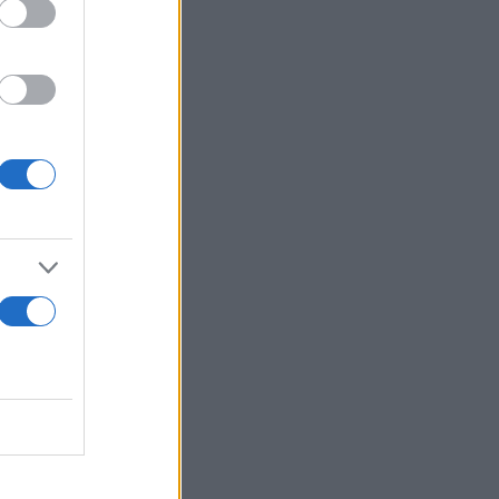
ρι, περιοχή
ρος Θηβών
ρυδαλλός,